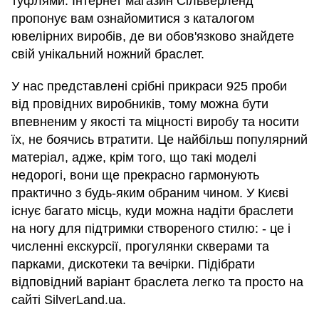
туфлями. Інтернет магазин Сільверленд
пропонує вам ознайомитися з каталогом
ювелірних виробів, де ви обов'язково знайдете
свій унікальний ножний браслет.
У нас представлені срібні прикраси 925 проби
від провідних виробників, тому можна бути
впевненим у якості та міцності виробу та носити
їх, не боячись втратити. Це найбільш популярний
матеріал, адже, крім того, що такі моделі
недорогі, вони ще прекрасно гармонують
практично з будь-яким обраним чином. У Києві
існує багато місць, куди можна надіти браслети
на ногу для підтримки створеного стилю: - це і
численні екскурсії, прогулянки скверами та
парками, дискотеки та вечірки. Підібрати
відповідний варіант браслета легко та просто на
сайті SilverLand.ua.