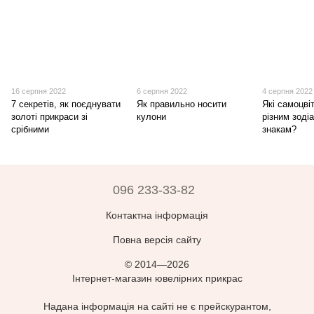
16 серпня 2022
6 серпня 2022
4 серпня 2022
7 секретів, як поєднувати
Як правильно носити
Які самоцві
золоті прикраси зі
кулони
різним зоді
срібними
знакам?
096 233-33-82
Контактна інформація
Повна версія сайту
© 2014—2026
Інтернет-магазин ювелірних прикрас
Надана інформація на сайті не є прейскурантом,