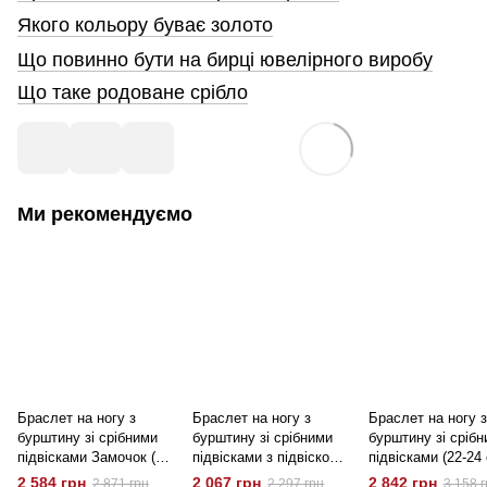
Якого кольору буває золото
Що повинно бути на бирці ювелірного виробу
Що таке родоване срібло
Ми рекомендуємо
Браслет на ногу з
Браслет на ногу з
Браслет на ногу з
бурштину зі срібними
бурштину зі срібними
бурштину зі сріб
підвісками Замочок (23-
підвісками з підвіскою
підвісками (22-24
25 ​​см) B15241
Долар (27-29 см)
B15243
2 584 грн
2 067 грн
2 842 грн
2 871 грн
2 297 грн
3 158 г