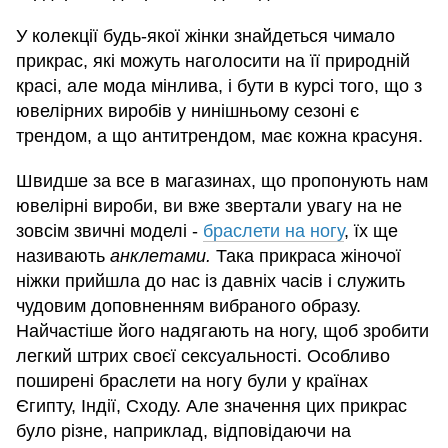
У колекції будь-якої жінки знайдеться чимало
прикрас, які можуть наголосити на її природній
красі, але мода мінлива, і бути в курсі того, що з
ювелірних виробів у нинішньому сезоні є
трендом, а що антитрендом, має кожна красуня.
Швидше за все в магазинах, що пропонують нам
ювелірні вироби, ви вже звертали увагу на не
зовсім звичні моделі -
браслети на ногу
, їх ще
називають
анклетами.
Така прикраса жіночої
ніжки прийшла до нас із давніх часів і служить
чудовим доповненням вибраного образу.
Найчастіше його надягають на ногу, щоб зробити
легкий штрих своєї сексуальності. Особливо
поширені браслети на ногу були у країнах
Єгипту, Індії, Сходу. Але значення цих прикрас
було різне, наприклад, відповідаючи на