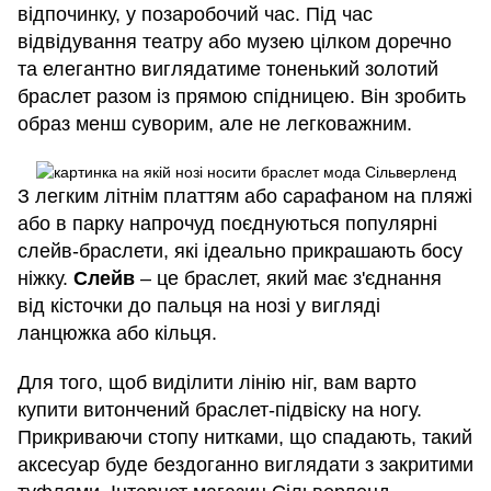
відпочинку, у позаробочий час. Під час
відвідування театру або музею цілком доречно
та елегантно виглядатиме тоненький золотий
браслет разом із прямою спідницею. Він зробить
образ менш суворим, але не легковажним.
З легким літнім платтям або сарафаном на пляжі
або в парку напрочуд поєднуються популярні
слейв-браслети, які ідеально прикрашають босу
ніжку.
Слейв
– це браслет, який має з'єднання
від кісточки до пальця на нозі у вигляді
ланцюжка або кільця.
Для того, щоб виділити лінію ніг, вам варто
купити витончений браслет-підвіску на ногу.
Прикриваючи стопу нитками, що спадають, такий
аксесуар буде бездоганно виглядати з закритими