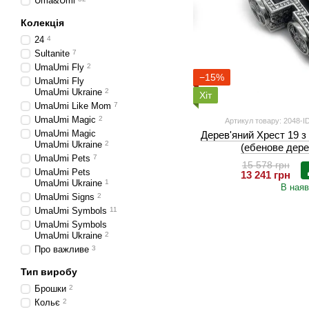
Uma&Umi
Колекція
24
4
Sultanite
7
UmaUmi Fly
2
−15%
UmaUmi Fly
UmaUmi Ukraine
2
Хіт
UmaUmi Like Mom
7
UmaUmi Magic
2
Артикул товару: 2048-I
UmaUmi Magic
Дерев'яний Хрест 19 з 
UmaUmi Ukraine
2
(ебенове дере
UmaUmi Pets
7
15 578 грн
UmaUmi Pets
13 241 грн
UmaUmi Ukraine
1
В наяв
UmaUmi Signs
2
UmaUmi Symbols
11
UmaUmi Symbols
UmaUmi Ukraine
2
Про важливе
3
Тип виробу
Брошки
2
Кольє
2