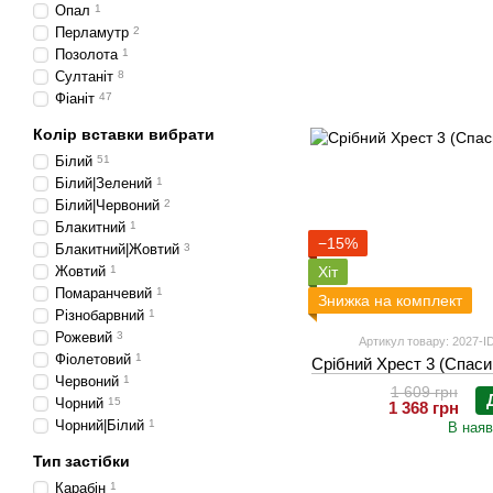
Опал
1
Перламутр
2
Позолота
1
Султаніт
8
Фіаніт
47
Колір вставки вибрати
Білий
51
Білий|Зелений
1
Білий|Червоний
2
Блакитний
1
−15%
Блакитний|Жовтий
3
Жовтий
1
Хіт
Помаранчевий
1
Знижка на комплект
Різнобарвний
1
Рожевий
3
Артикул товару: 2027-I
Фіолетовий
1
Срібний Хрест 3 (Спаси
Червоний
1
1 609 грн
Чорний
15
1 368 грн
Чорний|Білий
1
В наяв
Тип застібки
Карабін
1