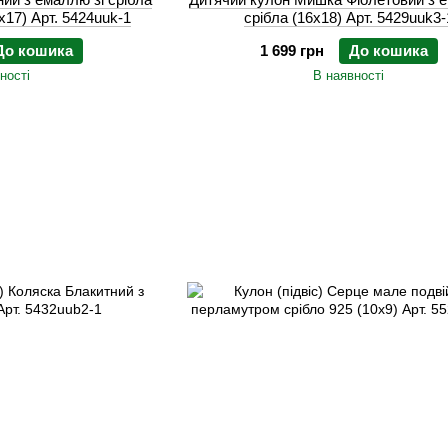
х17) Арт. 5424uuk-1
срібла (16х18) Арт. 5429uuk3-
До кошика
1 699 грн
До кошика
ності
В наявності