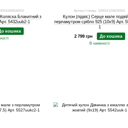
105432006040501
Артикул товару: 3395521206030501
) Коляска Блакитний з
Кулон (підвіс) Серце мале подві
Арт. 5432uub2-1
перламутром срібло 925 (10x9) Арт. 
1
До кошика
2 799 грн
До кошика
ності
В наявності