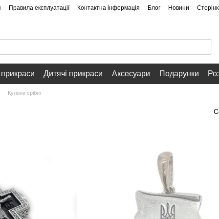
я
Правила експлуатації
Контактна інформація
Блог
Новини
Сторінк
 прикраси
Дитячі прикраси
Аксесуари
Подарунки
Ро
Кулони срібні
С