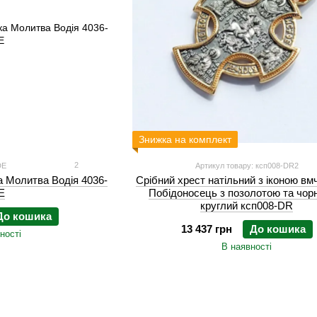
Знижка на комплект
2
DE
Артикул товару: ксп008-DR2
а Молитва Водія 4036-
Срібний хрест натільний з іконою вмч
E
Побідоносець з позолотою та чор
круглий ксп008-DR
До кошика
13 437 грн
До кошика
ності
В наявності