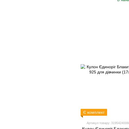
Є комплект
Артикул товару: 3195424006
Кулон Єдиноріг Блакитн