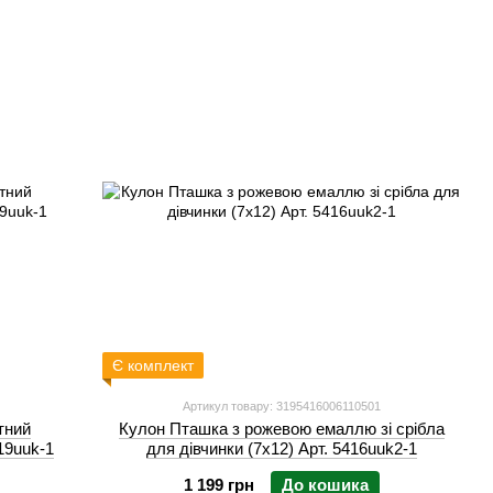
Є комплект
Артикул товару: 3195416006110501
тний
Кулон Пташка з рожевою емаллю зі срібла
19uuk-1
для дівчинки (7х12) Арт. 5416uuk2-1
1 199 грн
До кошика