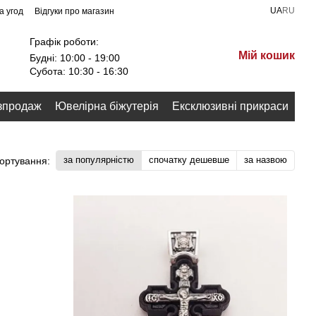
UA
RU
а угод
Відгуки про магазин
Графік роботи:
Мій кошик
Будні: 10:00 - 19:00
Субота: 10:30 - 16:30
зпродаж
Ювелірна біжутерія
Ексклюзивні прикраси
за популярністю
спочатку дешевше
за назвою
ортування: