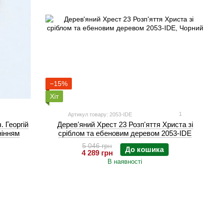
−15%
Хіт
1
Артикул товару: 2053-IDE
. Георгій
Дерев'яний Хрест 23 Розп'яття Христа зі
нінням
сріблом та ебеновим деревом 2053-IDE
5 046 грн
До кошика
4 289 грн
В наявності