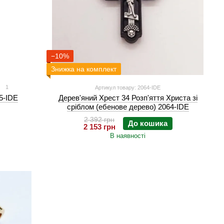
−10%
Знижка на комплект
1
Артикул товару: 2064-IDE
5-IDE
Дерев'яний Хрест 34 Розп'яття Христа зі
сріблом (ебенове дерево) 2064-IDE
2 392 грн
До кошика
2 153 грн
В наявності