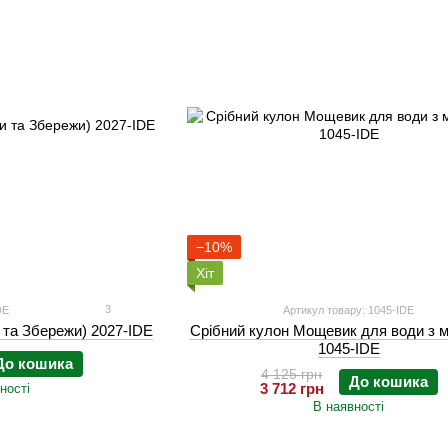
−10%
Хіт
3
DE
Артикул товару: 1045-IDE
 та Збережи) 2027-IDE
Срібний кулон Мощевик для води з 
1045-IDE
До кошика
4 125 грн
До кошика
3 712 грн
ності
В наявності