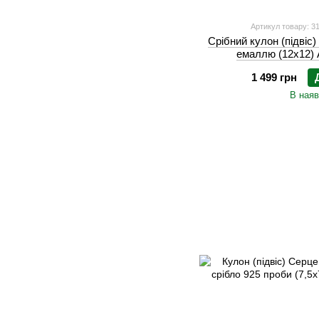
Артикул товару: 3
Срібний кулон (підвіс
емаллю (12х12) 
1 499 грн
В наяв