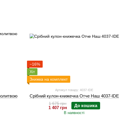
−16%
Хіт
Знижка на комплект
Артикул товару: 4037-IDE
молитвою
Срібний кулон-книжечка Отче Наш 4037-IDE
1 675 грн
До кошика
1 407 грн
В наявності