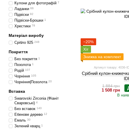
Кулони для фотографій
7
Ладанки
66
Підвіски
92
Підвіски-Брошки
1
Хрестики
78
Матеріал виробу
−20%
Срібло 925
248
Хіт
Покриття
Знижка на комплект
Без покриття
1
Позолота
1
Артикул товару: 4036-I
Родій
107
Срібний кулон-книжечк
Чорніння
105
ID
Чорніння|Позолота
20
1 884 грн
1 508 грн
Вставка
В наяв
Swarovski Zirconia (Фіаніт
Сваровські)
4
Без вставок
140
Ебенове дерево
12
Емаль
30
Зелений кварц
1