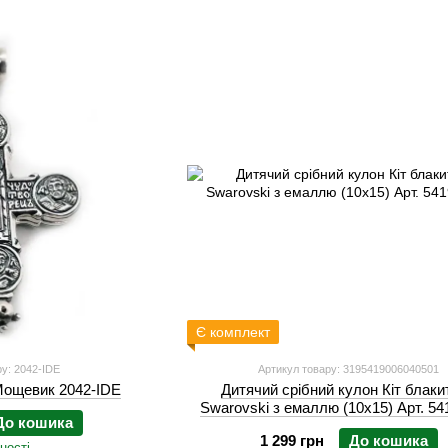
Є комплект
у: 2042-IDE
Артикул товару: 3195419006040501
Мощевик 2042-IDE
Дитячий срібний кулон Кіт блаки
Swarovski з емаллю (10х15) Арт. 54
До кошика
1 299 грн
До кошика
ності