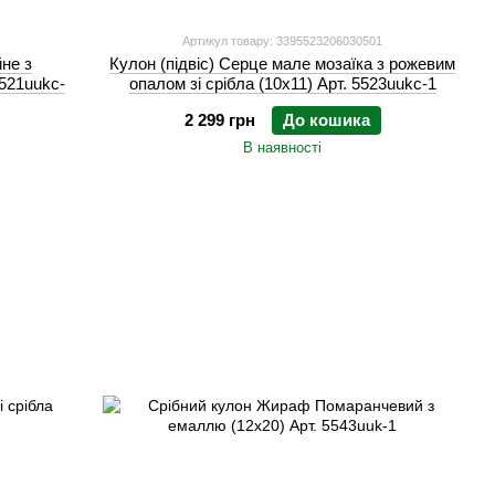
Артикул товару: 3395523206030501
йне з
Кулон (підвіс) Серце мале мозаїка з рожевим
5521uukc-
опалом зі срібла (10х11) Арт. 5523uukc-1
2 299 грн
До кошика
В наявності