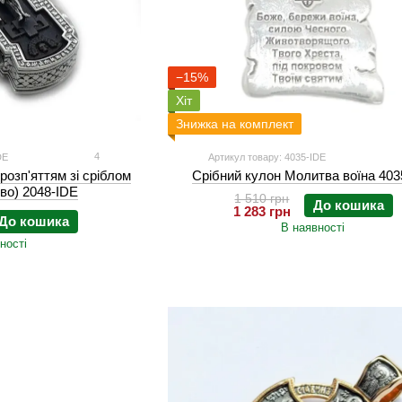
−15%
Хіт
Знижка на комплект
4
DE
Артикул товару: 4035-IDE
розп'яттям зі сріблом
Срібний кулон Молитва воїна 403
во) 2048-IDE
1 510 грн
До кошика
1 283 грн
До кошика
В наявності
ності