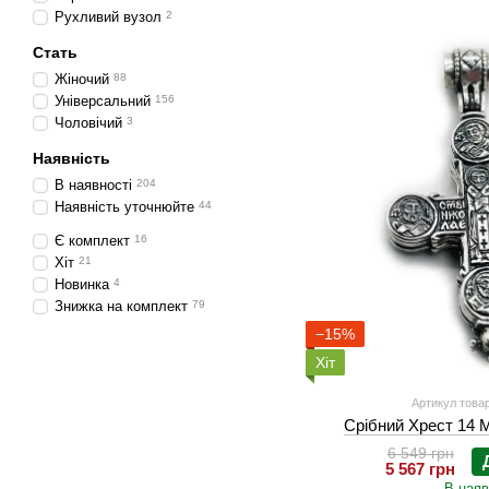
Рухливий вузол
2
Стать
Жіночий
88
Універсальний
156
Чоловічий
3
Наявність
В наявності
204
Наявність уточнюйте
44
Є комплект
16
Хіт
21
Новинка
4
Знижка на комплект
79
−15%
Хіт
Артикул товар
Срібний Хрест 14 
6 549 грн
5 567 грн
В наяв