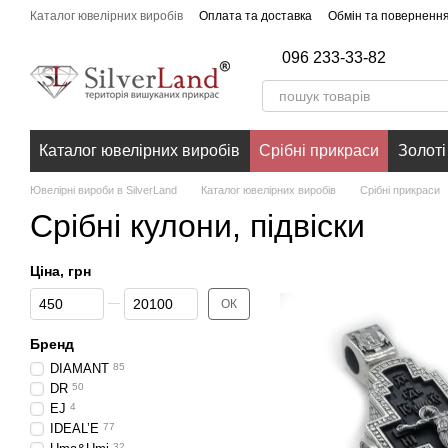
Перейти до основного контенту
Каталог ювелірних виробів
Оплата та доставка
Обмін та поверненн
096 233-33-82
Каталог ювелірних виробів
Срібні прикраси
Золоті
Ювелірні вироби в SilverLand
Каталог ювелірних виробів
Срібні прикраси
Срібні кулони, підвіски
Ціна, грн
Від Ціна, грн
До Ціна, грн
ОК
Бренд
DIAMANT
85
DR
50
EJ
4
IDEAL’E
77
32