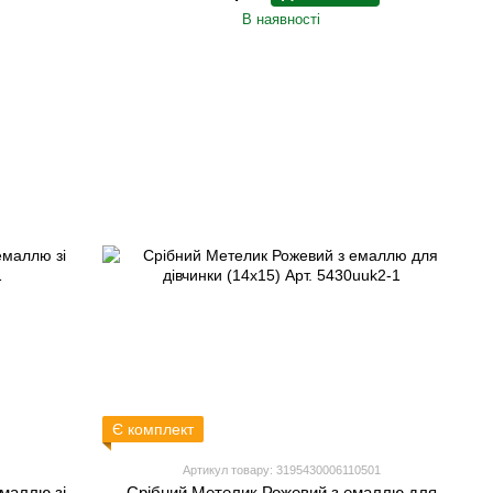
В наявності
Є комплект
Артикул товару: 3195430006110501
маллю зі
Срібний Метелик Рожевий з емаллю для