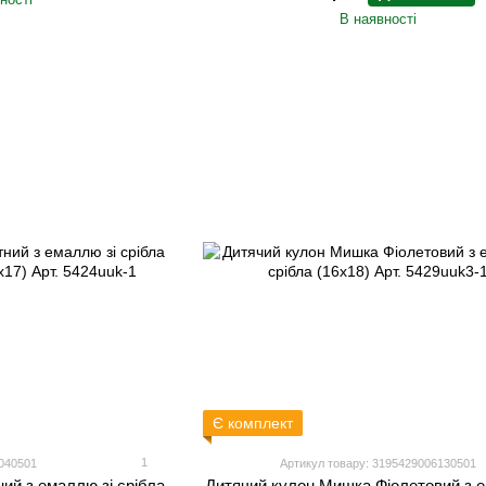
В наявності
Є комплект
1
040501
Артикул товару: 3195429006130501
ий з емаллю зі срібла
Дитячий кулон Мишка Фіолетовий з е