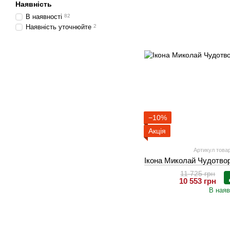
Наявність
В наявності
82
Наявність уточнюйте
2
−10%
Акція
Артикул товар
Ікона Миколай Чудотвор
11 725 грн
10 553 грн
В наяв