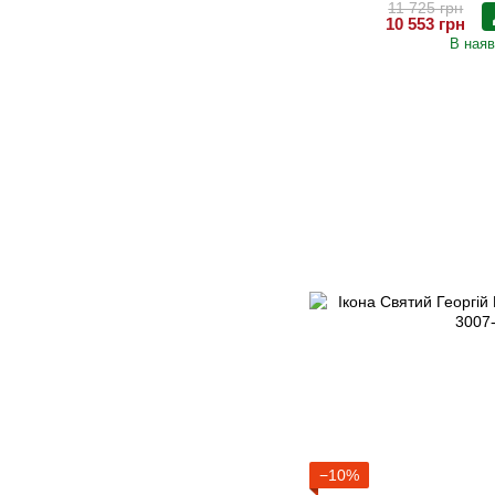
11 725 грн
10 553 грн
В наяв
−10%