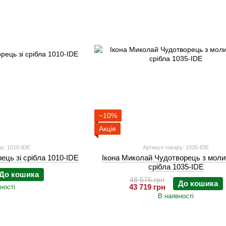
−10%
Акція
у: 1010-IDE
Артикул товару: 1035-IDE
ець зі срібла 1010-IDE
Ікона Миколай Чудотворець з моли
срібла 1035-IDE
До кошика
48 576 грн
До кошика
43 719 грн
ності
В наявності