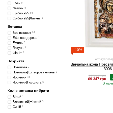
Ебен
5
Латунь
8
Срібло 925
65
Срібло 925|Латунь
1
Вставка
Без вставок
64
Ебенове дерево
1
Емаль
3
Латунь
3
−10%
Фіаніт
3
Артикул товар
Покриття
Вінчальна ікона Пресвят
Позолота
2
8006
Позолота|Кольорова емаль
3
77 052 грн
Чорніння
45
69 347 грн
Чорніння|Позолота
5
В наяв
Колір вставки вибрати
Білий
1
Блакитний|Жовтий
3
Синій
1