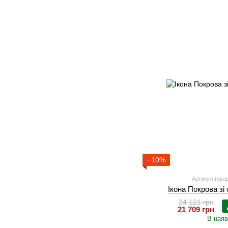
−10%
Артикул товар
Ікона Покрова зі
24 121 грн
21 709 грн
В наяв