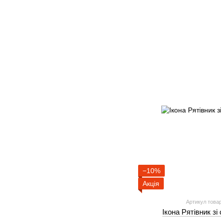
−10%
Акція
Артикул товар
Ікона Рятівник зі