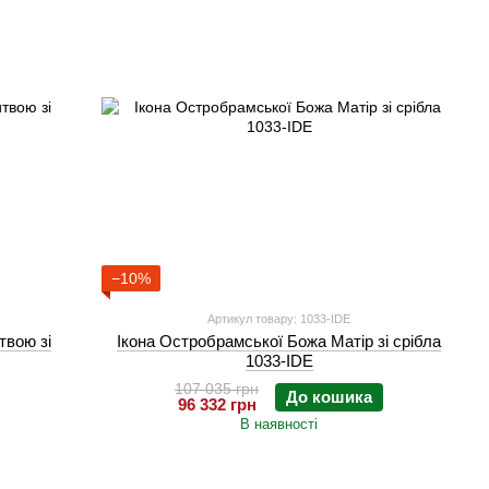
−10%
Артикул товару: 1033-IDE
твою зі
Ікона Остробрамської Божа Матір зі срібла
1033-IDE
107 035 грн
До кошика
96 332 грн
В наявності