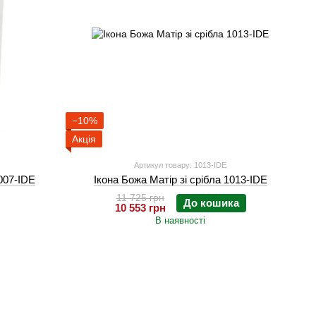
−10%
Акція
Артикул товару: 1013-IDE
8007-IDE
Ікона Божа Матір зі срібла 1013-IDE
11 725 грн
До кошика
10 553 грн
В наявності