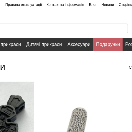
я
Правила експлуатації
Контактна інформація
Блог
Новини
Сторінк
 прикраси
Дитячі прикраси
Аксесуари
Подарунки
Ро
ри
С