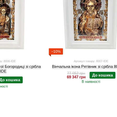
−10%
у: 8006-IDE
Артикул товару: 8007-IDE
ої Богородиці зі срібла
Вінчальна ікона Рятівник зі срібла 
-IDE
77 052 грн
До кошика
69 347 грн
До кошика
В наявності
ності