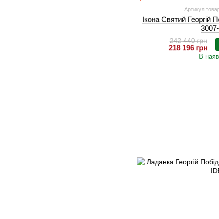
Артикул товар
Ікона Святий Георгій П
3007
242 440 грн
218 196 грн
В наяв