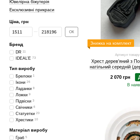
Ювелірна біжутерія
Ексклюзивні прикраси
Ціна, грн
Від Ціна, грн
До Ціна, грн
ОК
Знижка на комплект
Бренд
DR
11
Артикул товар
IDEAL’E
73
Хрест дерев’яний з П
натільний середній (д
Тип виробу
Брелоки
1
2 070 грн
Ікони
26
В наяв
Ладанки
8
Ложки
9
Підвіски
3
Свічники
6
Статуетки
20
Хрестики
10
Матеріал виробу
Граб
5