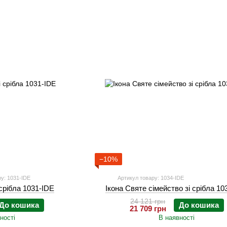
−10%
у: 1031-IDE
Артикул товару: 1034-IDE
 срібла 1031-IDE
Ікона Святе сімейство зі срібла 10
24 121 грн
До кошика
До кошика
21 709 грн
ності
В наявності