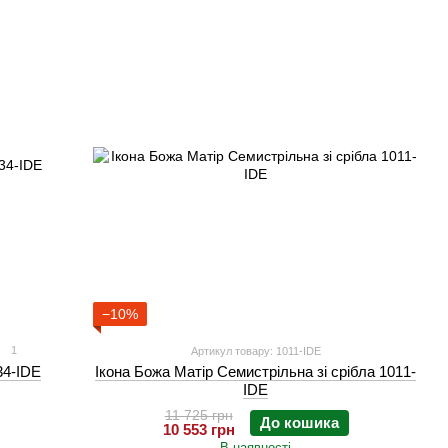
−10%
1
Артикул товару: 1011-IDE
34-IDE
Ікона Божа Матір Семистрільна зі срібла 1011-
IDE
11 725 грн
До кошика
10 553 грн
В наявності