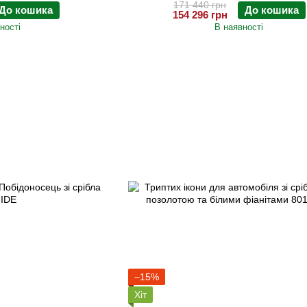
171 440 грн
До кошика
До кошика
154 296 грн
ності
В наявності
−15%
Хіт