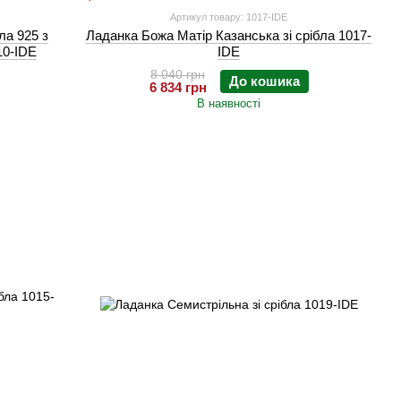
Артикул товару: 1017-IDE
ла 925 з
Ладанка Божа Матір Казанська зі срібла 1017-
10-IDE
IDE
8 040 грн
До кошика
6 834 грн
В наявності