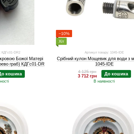
−10%
Хіт
у: КДГс01-DR2
Артикул товару: 1045-IDE
окровою Божої Матері
Срібний кулон Мощевик для води з 
ерево граб) КДГс01-DR
1045-IDE
4 125 грн
До кошика
До кошика
3 712 грн
ності
В наявності