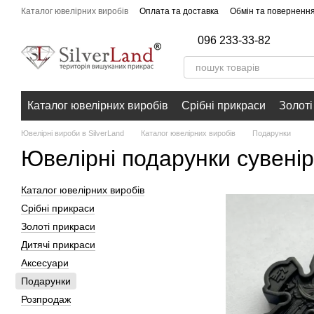
Перейти до основного контенту
Каталог ювелірних виробів
Оплата та доставка
Обмін та поверненн
096 233-33-82
Каталог ювелірних виробів
Срібні прикраси
Золоті
Ювелірні вироби в SilverLand
Каталог ювелірних виробів
Подарунки
Ювелірні подарунки сувені
Каталог ювелірних виробів
Срібні прикраси
Золоті прикраси
Дитячі прикраси
Аксесуари
Подарунки
Розпродаж