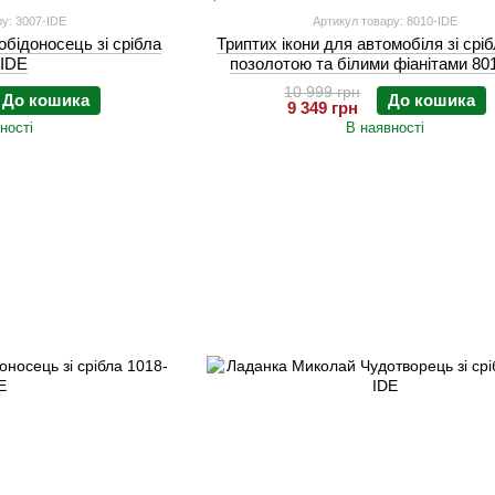
у: 3007-IDE
Артикул товару: 8010-IDE
обідоносець зі срібла
Триптих ікони для автомобіля зі сріб
-IDE
позолотою та білими фіанітами 80
10 999 грн
До кошика
До кошика
9 349 грн
ності
В наявності