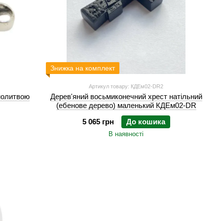
Знижка на комплект
Артикул товару: КДЕм02-DR2
молитвою
Дерев'яний восьмиконечний хрест натільний
(ебенове дерево) маленький КДЕм02-DR
5 065 грн
До кошика
В наявності