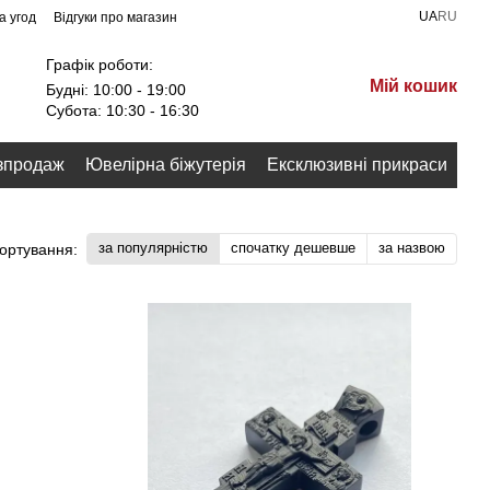
UA
RU
а угод
Відгуки про магазин
Графік роботи:
Мій кошик
Будні: 10:00 - 19:00
Субота: 10:30 - 16:30
зпродаж
Ювелірна біжутерія
Ексклюзивні прикраси
за популярністю
спочатку дешевше
за назвою
ортування: