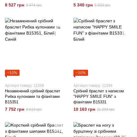
8 527 грн
5 340 грн
9 474 грн
5 933 грн
−10%
−10%
Артикул товару: 11558
Артикул товару: 11594
Незамкнений срібний браслет
Срібний браслет з написом
Рибка кулонами та фіанітами
"HAPPY SMILE FUN" з
B15351
фіанітами B15331
7 752 грн
10 163 грн
8 613 грн
11 293 грн