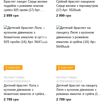
Браслет ланцюг Серце велике
Срібний браслет-ланцюжок
подвійне з рожевим опалом
Серце велике з перламутром
срібло 925 проби (17) Арт.
(17) Арт. 5526uub
5520uub
2 899 грн
2 999 грн
Є комплект
Є комплект
Артикул товару:
Артикул товару:
4195647006040819
4195648006110819
Дитячий браслет Лола з
Дитячий браслет на ланцюгу
кулоном дівчинкою з
Ляля з кулоном дівчинкою з
блакитною емаллю зі срібла
рожевою емаллю зі срібла (16)
925 проби (16) Арт. 5647uub
Арт. 5648uub
2 799 грн
2 799 грн