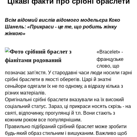
Цікаві факти про срібні браслети
Всім відомий вислів відомого модельєра Коко
Шанель: «Прикраси - це те, що робить жінку
жінкою»
«Bracelet» -
французьке
слово, що
позначає зап'ястя. У стародавні часи люди носили гарні
срібні браслети в якості оберегів. Царі й знатні
сеньйори одягали їх не по одному, а відразу кілька з
різних матеріалів.
Оригінальні срібні браслети вказували на їх високий
соціальний статус. Зараз, ці прикраси носять скрізь - на
святі, відпочинку, прогулянці й т.п. Вони стають з
кожним роком все популярнішим.
Правильно підібраний срібний браслет може зробити
будь-який образ стильним і вишуканим. Важливо щоб