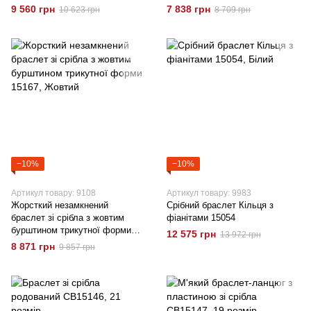
9 560 грн
7 838 грн
10 623 грн
8 709 грн
−10%
−10%
Артикул товару: 9108
Артикул товару: 9983
Жорсткий незамкнений
Срібний браслет Кільця з
браслет зі срібла з жовтим
фіанітами 15054
бурштином трикутної форми
12 575 грн
13 972 грн
15167
8 871 грн
9 857 грн