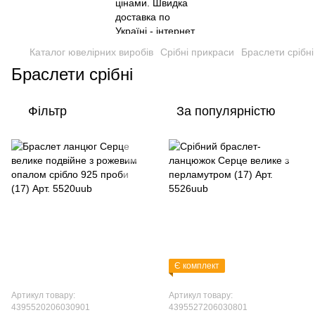
Каталог ювелірних виробів
Срібні прикраси
Браслети срібні
Браслети срібні
Фільтр
За популярністю
Є комплект
Артикул товару:
Артикул товару:
4395520206030901
4395527206030801