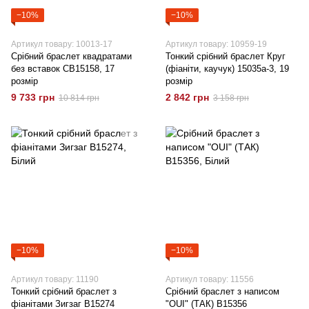
−10%
−10%
Артикул товару: 10013-17
Артикул товару: 10959-19
Срібний браслет квадратами
Тонкий срібний браслет Круг
без вставок CB15158, 17
(фіаніти, каучук) 15035а-3, 19
розмір
розмір
9 733 грн
2 842 грн
10 814 грн
3 158 грн
−10%
−10%
Артикул товару: 11190
Артикул товару: 11556
Тонкий срібний браслет з
Срібний браслет з написом
фіанітами Зигзаг B15274
"OUI" (ТАК) B15356