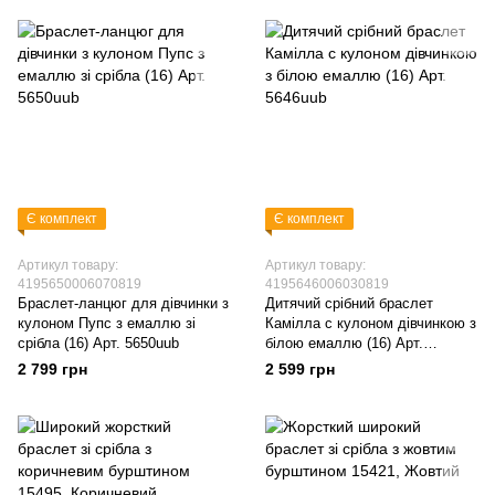
Є комплект
Є комплект
Артикул товару:
Артикул товару:
4195650006070819
4195646006030819
Браслет-ланцюг для дівчинки з
Дитячий срібний браслет
кулоном Пупс з емаллю зі
Камілла c кулоном дівчинкою з
срібла (16) Арт. 5650uub
білою емаллю (16) Арт.
5646uub
2 799 грн
2 599 грн