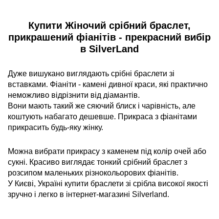
Купити Жіночий срібний браслет,
прикрашений фіанітів - прекрасний вибір
в SilverLand
Дуже вишукано виглядають срібні браслети зі
вставками. Фіаніти - камені дивної краси, які практично
неможливо відрізнити від діамантів.
Вони мають такий же сяючий блиск і чарівність, але
коштують набагато дешевше. Прикраса з фіанітами
прикрасить будь-яку жінку.
Можна вибрати прикрасу з каменем під колір очей або
сукні. Красиво виглядає тонкий срібний браслет з
розсипом маленьких різнокольорових фіанітів.
У Києві, Україні купити браслети зі срібла високої якості
зручно і легко в інтернет-магазині Silverland.