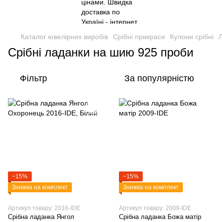
Каталог ювелірних виробів
Срібні прикраси
Кулони срібні
Л
Срібні ладанки на шию 925 проби
Фільтр
За популярністю
−15%
−15%
Знижка на комплект
Знижка на комплект
Артикул товару: 2016-IDE
Артикул товару: 2009-IDE
Срібна ладанка Янгол
Срібна ладанка Божа матір