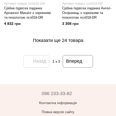
Артикул товару: псп016-DR
Артикул товару: псп018-DR
Срібна підвіска ладанка
Срібна підвіска ладанка Ангел-
Архангел Михаїл з чорнінням
Охоронець з чорнінням та
та позолотою псп016-DR
позолотою псп018-DR
4 832 грн
3 308 грн
Показати ще 24 товара
Назад
Вперед
1
з 3
096 233-33-82
Контактна інформація
Повна версія сайту