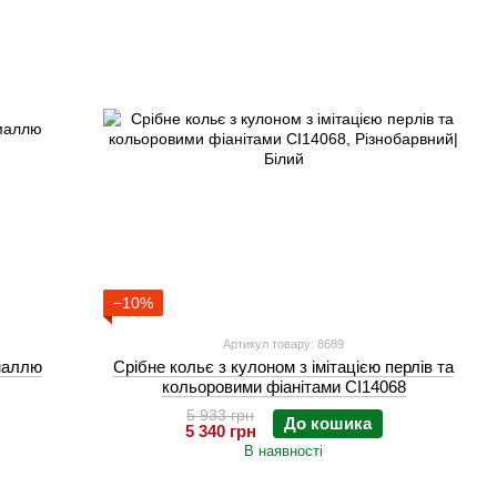
−10%
Артикул товару: 8689
емаллю
Срібне кольє з кулоном з імітацією перлів та
кольоровими фіанітами CI14068
5 933 грн
До кошика
5 340 грн
В наявності