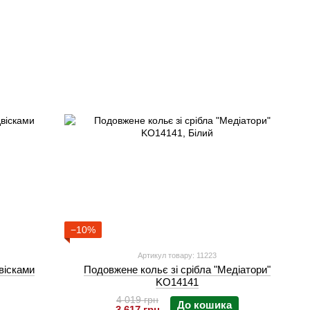
−10%
Артикул товару: 11223
вісками
Подовжене кольє зі срібла "Медіатори"
KO14141
4 019 грн
До кошика
3 617 грн