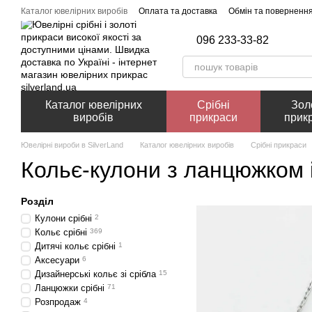
Перейти до основного контенту
Каталог ювелірних виробів
Оплата та доставка
Обмін та поверненн
096 233-33-82
Каталог ювелірних
Срібні
Зол
виробів
прикраси
прик
Ювелірні вироби в SilverLand
Каталог ювелірних виробів
Срібні прикраси
Кольє-кулони з ланцюжком і
Розділ
Кулони срібні
2
Кольє срібні
369
Дитячі кольє срібні
1
Аксесуари
6
Дизайнерські кольє зі срібла
15
Ланцюжки срібні
71
Розпродаж
4