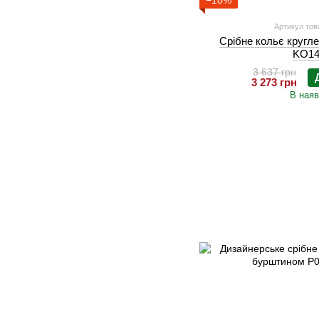
−10%
Артикул тов
Срібне кольє кругле
KO14
3 637 грн
3 273 грн
В наяв