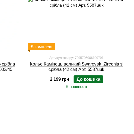
Є комплект
Артикул товару: 7295705006190701
 срібла
Кольє Камінець великий Swarovski Zirconia зі
002/45
срібла (42 см) Арт. 5587uuk
2 199 грн
До кошика
В наявності