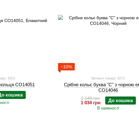
−10%
ару: 8251
Артикул товару: 8272
 кільця СО14051
Срібне кольє буква "С" з чорною 
СО14046
До кошика
1 148 грн
До кошика
1 034 грн
ності
В наявності