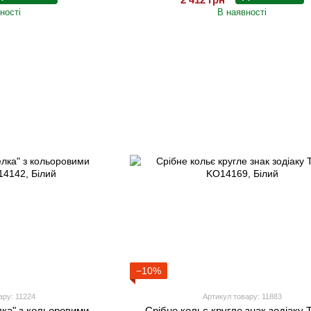
ності
В наявності
−10%
ару: 11224
Артикул товару: 11883
лка" з кольоровими
Срібне кольє кругле знак зодіаку 