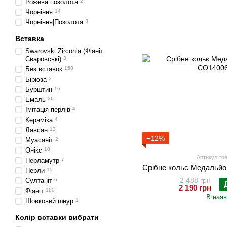
Рожева позолота
2
Чорніння
14
Чорніння|Позолота
3
Вставка
Swarovski Zirconia (Фіаніт
Сваровські)
3
Без вставок
158
Бірюза
2
Бурштин
16
Емаль
26
Імітація перлів
4
Кераміка
4
Лавсан
13
−12%
Муасаніт
2
Онікс
10
Артикул тов
Перламутр
7
Срібне кольє Медальйо
Перли
15
2 488 грн
Султаніт
6
2 190 грн
Фіаніт
180
В наяв
Шовковий шнур
1
Колір вставки вибрати