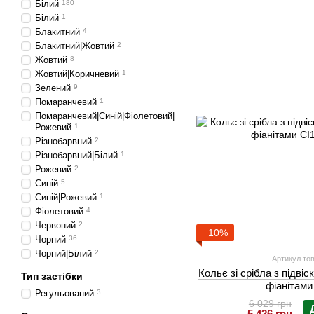
Білий
180
Білий
1
Блакитний
4
Блакитний|Жовтий
2
Жовтий
8
Жовтий|Коричневий
1
Зелений
9
Помаранчевий
1
Помаранчевий|Синій|Фіолетовий|
Рожевий
1
Різнобарвний
2
Різнобарвний|Білий
1
Рожевий
2
Синій
5
Синій|Рожевий
1
Фіолетовий
4
Червоний
2
−10%
Чорний
36
Чорний|Білий
2
Артикул тов
Кольє зі срібла з підвіс
Тип застібки
фіанітами
Регульований
3
6 029 грн
5 426 грн