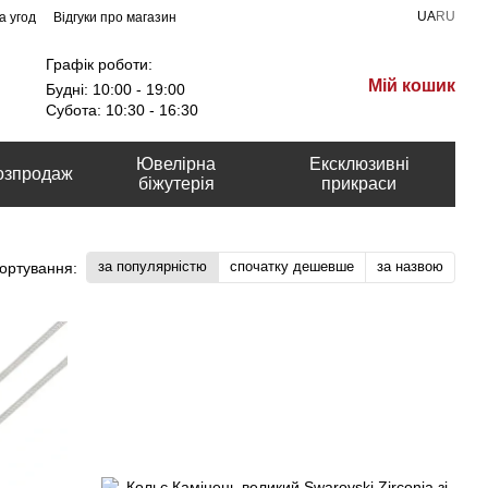
UA
RU
а угод
Відгуки про магазин
Графік роботи:
Мій кошик
Будні: 10:00 - 19:00
Субота: 10:30 - 16:30
Ювелірна
Ексклюзивні
озпродаж
біжутерія
прикраси
за популярністю
спочатку дешевше
за назвою
ортування: