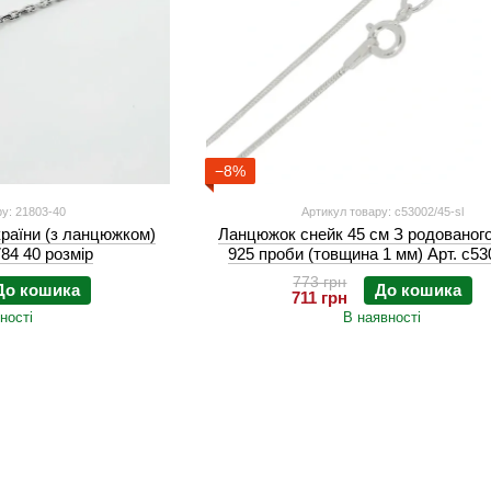
−8%
у: 21803-40
Артикул товару: с53002/45-sl
країни (з ланцюжком)
Ланцюжок снейк 45 см З родованого
84 40 розмір
925 проби (товщина 1 мм) Арт. с53
773 грн
До кошика
До кошика
711 грн
ності
В наявності