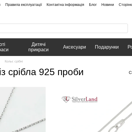
я
Правила експлуатації
Контактна інформація
Блог
Новини
Сторінк
оті
Дитячі
Аксесуари
Подарунки
Р
раси
прикраси
Кольє срібні
з срібла 925 проби
С