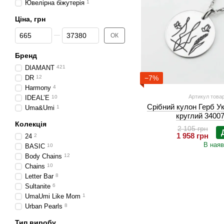
Ювелірна біжутерія
1
Ціна, грн
Від Ціна, грн
До Ціна, грн
ОК
Бренд
DIAMANT
421
DR
12
−7%
Harmony
4
Артикул товар
IDEAL’E
10
Срібний кулон Герб У
Uma&Umi
1
круглий 34007
Колекція
2 105 грн
1 958 грн
24
2
В наяв
BASIC
10
Body Chains
12
Chains
10
Letter Bar
8
Sultanite
6
UmaUmi Like Mom
1
Urban Pearls
8
Тип виробу