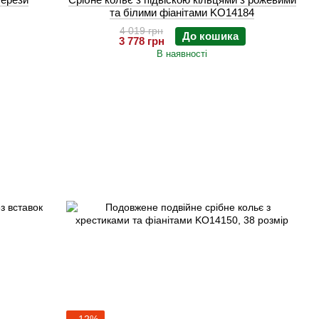
та білими фіанітами KO14184
4 019 грн
До кошика
3 778 грн
В наявності