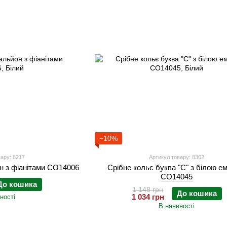
−10%
ару: 8217
Артикул товару: 8302
н з фіанітами CO14006
Срібне кольє буква "С" з білою 
СО14045
До кошика
1 148 грн
До кошика
1 034 грн
ності
В наявності