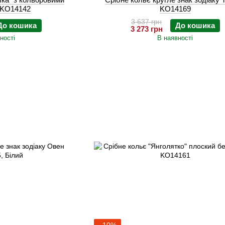
 KO14142
KO14169
3 637 грн
До кошика
До кошика
3 273 грн
ності
В наявності