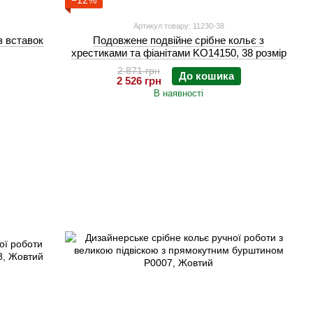
−12%
Артикул товару: 11230-38
з вставок
Подовжене подвійне срібне кольє з
хрестиками та фіанітами KO14150, 38 розмір
2 871 грн
До кошика
2 526 грн
В наявності