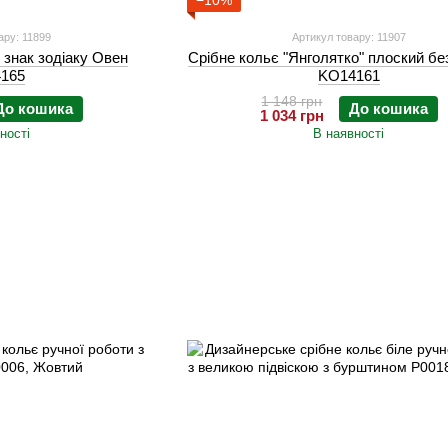
−10%
ару: 11899
Артикул товару: 11907
 знак зодіаку Овен
Срібне кольє "Янголятко" плоский бе
165
KO14161
1 148 грн
До кошика
До кошика
1 034 грн
ності
В наявності