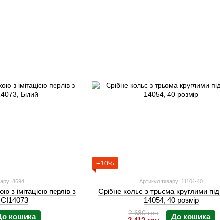
−10%
ару: 8694
Артикул товару: 11104-40
кою з імітацією перлів з
Срібне кольє з трьома круглими під
 CI14073
14054, 40 розмір
2 680 грн
До кошика
До кошика
2 412 грн