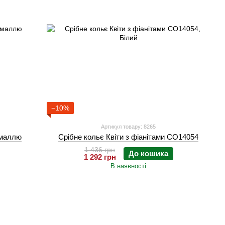
−10%
Артикул товару: 8265
емаллю
Срібне кольє Квіти з фіанітами СО14054
1 436 грн
До кошика
1 292 грн
В наявності