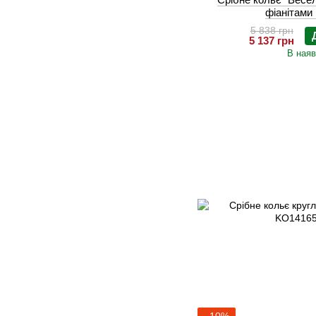
фіанітами
5 838 грн
5 137 грн
В наяв