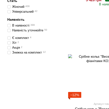
Стать
В наяв
Жіночий
406
Універсальний
42
Наявність
В наявності
398
Наявність уточнюйте
50
Є комплект
4
Хіт
2
Акція
2
Знижка на комплект
12
−12%
Артикул тов
Срібне кольє "Весе