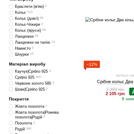
Браслети (м'які)
2
Кольє
313
Кольє (довгі)
26
Кольє-Чокери
3
Кольє (ярусні)
28
Ланцюжки
35
Ланцюжки на талію
13
Намисто
5
Шнурки
23
Матеріал виробу
−12%
Каучук|Срібло 925
3
Артикул тов
Срібло 925
440
Срібне кольє Два
Червоне золото 585
2
2 393 грн
Шовк|Срібло 925
2
2 105 грн
В наяв
Покриття
Жовта позолота
1
Жовта позолота|Рожева
позолота|Родій
2
Позолота
2
Родій
380