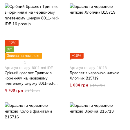
−12%
Хіт
Знижка на комплект
−10%
1
Артикул товару: 8011-red-IDE
Артикул товару: 18118
Срібний браслет Триптих з
Браслет з червоною ниткою
чорнінням на червоному
Хлопчик B15719
плетеному шнурку 8011-red-
1 034 грн
1 148 грн
IDE 16 розмір
4 700 грн
5 341 грн