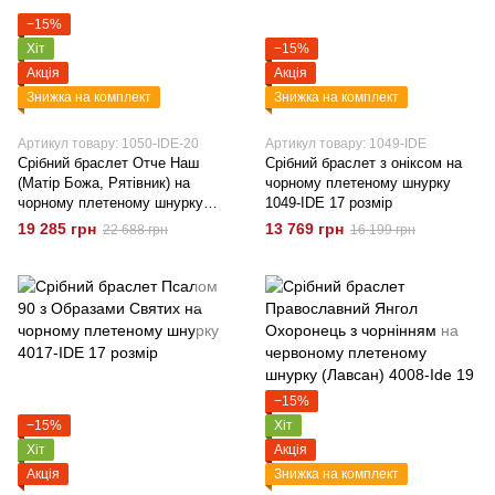
−15%
Хіт
−15%
Акція
Акція
Знижка на комплект
Знижка на комплект
Артикул товару: 1050-IDE-20
Артикул товару: 1049-IDE
Срібний браслет Отче Наш
Срібний браслет з оніксом на
(Матір Божа, Рятівник) на
чорному плетеному шнурку
чорному плетеному шнурку
1049-IDE 17 розмір
1050-IDE 20 розмір
19 285 грн
13 769 грн
22 688 грн
16 199 грн
−15%
−15%
Хіт
Хіт
Акція
Акція
Знижка на комплект