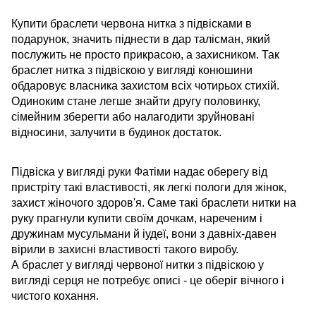
Купити браслети червона нитка з підвісками в
подарунок, значить піднести в дар талісман, який
послужить не просто прикрасою, а захисником. Так
браслет нитка з підвіскою у вигляді конюшини
обдаровує власника захистом всіх чотирьох стихій.
Одиноким стане легше знайти другу половинку,
сімейним зберегти або налагодити зруйновані
відносини, залучити в будинок достаток.
Підвіска у вигляді руки Фатіми надає оберегу від
пристріту такі властивості, як легкі пологи для жінок,
захист жіночого здоров'я. Саме такі браслети нитки на
руку прагнули купити своїм дочкам, нареченим і
дружинам мусульмани й іудеї, вони з давніх-давен
вірили в захисні властивості такого виробу.
А браслет у вигляді червоної нитки з підвіскою у
вигляді серця не потребує описі - це оберіг вічного і
чистого кохання.