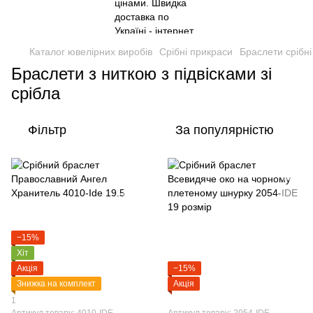
Каталог ювелірних виробів
Срібні прикраси
Браслети срібні
Браслети з ниткою з підвісками зі
срібла
Фільтр
За популярністю
−15%
Хіт
Акція
−15%
Знижка на комплект
Акція
1