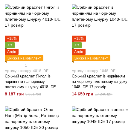
−15%
−15%
Хіт
Хіт
Акція
Акція
Знижка на комплект
Знижка на комплект
1
Артикул товару: 4018-IDE
Артикул товару: 1048-IDE
Срібний браслет Янгол із
Срібний браслет із чорнінням
чорнінням на чорному
на чорному плетеному шнурку
плетеному шнурку 4018-IDE 17
1048-IDE 17 розмір
розмір
8 187 грн
14 659 грн
9 631 грн
17 246 грн