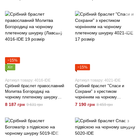
−15%
Хіт
−15%
Артикул товару: 4016-IDE
Артикул товару: 4021-IDE
Срібний браслет православний
Срібний браслет "Спаси и
Молитва Богородиці на
Сохрани" з хрестиком
чорному плетеному шнурку
чорнінням на чорному
(Лавсан) 4016-IDE 19 розмір
плетеному шнурку 4021-IDE 17
8 187 грн
7 190 грн
9 631 грн
8 459 грн
розмір