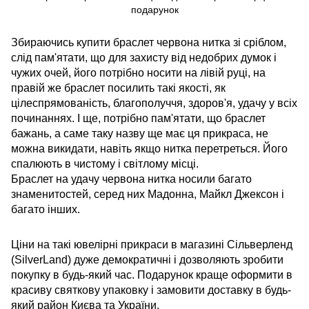
Збираючись купити браслет червона нитка зі сріблом,
слід пам'ятати, що для захисту від недобрих думок і
чужих очей, його потрібно носити на лівій руці, на
правій же браслет посилить такі якості, як
цілеспрямованість, благополуччя, здоров'я, удачу у всіх
починаннях. І ще, потрібно пам'ятати, що браслет
бажань, а саме таку назву ще має ця прикраса, не
можна викидати, навіть якщо нитка перетреться. Його
спалюють в чистому і світлому місці.
Браслет на удачу червона нитка носили багато
знаменитостей, серед них Мадонна, Майкл Джексон і
багато інших.
Ціни на такі ювелірні прикраси в магазині Сільверленд
(SilverLand) дуже демократичні і дозволяють зробити
покупку в будь-який час. Подарунок краще оформити в
красиву святкову упаковку і замовити доставку в будь-
який район Києва та України.