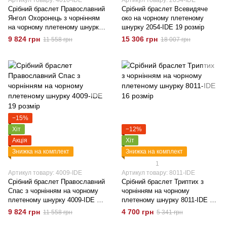
Артикул товару: 4010-IDE
Артикул товару: 2054-IDE
Срібний браслет Православний
Срібний браслет Всевидяче
Янгол Охоронець з чорнінням
око на чорному плетеному
на чорному плетеному шнурку
шнурку 2054-IDE 19 розмір
(Лавсан) 4010-Ide 19 розмір
9 824 грн
15 306 грн
11 558 грн
18 007 грн
−15%
Хіт
−12%
Акція
Хіт
Знижка на комплект
Знижка на комплект
1
Артикул товару: 4009-IDE
Артикул товару: 8011-IDE
Срібний браслет Православний
Срібний браслет Триптих з
Спас з чорнінням на чорному
чорнінням на чорному
плетеному шнурку 4009-IDE 19
плетеному шнурку 8011-IDE 16
розмір
розмір
9 824 грн
4 700 грн
11 558 грн
5 341 грн