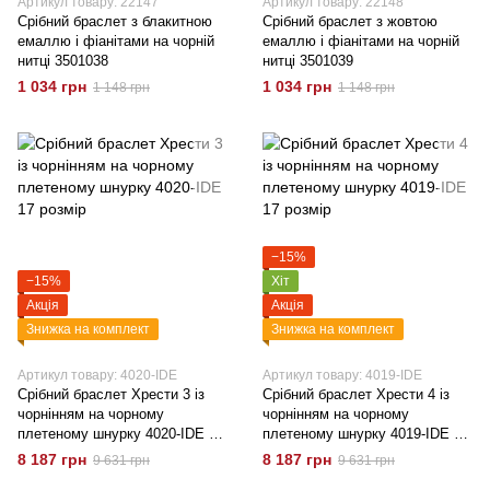
Артикул товару: 22147
Артикул товару: 22148
Срібний браслет з блакитною
Срібний браслет з жовтою
емаллю і фіанітами на чорній
емаллю і фіанітами на чорній
нитці 3501038
нитці 3501039
1 034 грн
1 034 грн
1 148 грн
1 148 грн
−15%
−15%
Хіт
Акція
Акція
Знижка на комплект
Знижка на комплект
Артикул товару: 4020-IDE
Артикул товару: 4019-IDE
Срібний браслет Хрести 3 із
Срібний браслет Хрести 4 із
чорнінням на чорному
чорнінням на чорному
плетеному шнурку 4020-IDE 17
плетеному шнурку 4019-IDE 17
розмір
розмір
8 187 грн
8 187 грн
9 631 грн
9 631 грн