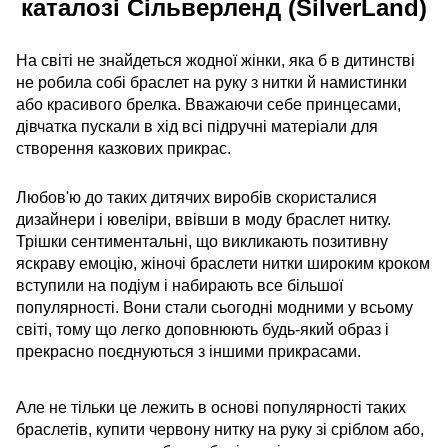
каталозі Сільверленд (SilverLand)
На світі не знайдеться жодної жінки, яка б в дитинстві
не робила собі браслет на руку з нитки й намистинки
або красивого брелка. Вважаючи себе принцесами,
дівчатка пускали в хід всі підручні матеріали для
створення казкових прикрас.
Любов'ю до таких дитячих виробів скористалися
дизайнери і ювеліри, ввівши в моду браслет нитку.
Трішки сентиментальні, що викликають позитивну
яскраву емоцію, жіночі браслети нитки широким кроком
вступили на подіум і набирають все більшої
популярності. Вони стали сьогодні модними у всьому
світі, тому що легко доповнюють будь-який образ і
прекрасно поєднуються з іншими прикрасами.
Але не тільки це лежить в основі популярності таких
браслетів, купити червону нитку на руку зі сріблом або,