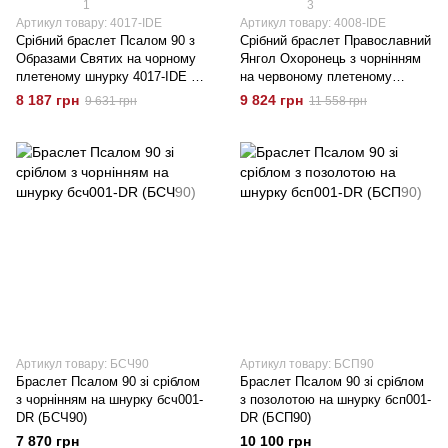
1
3
Артикул товару: 4017-IDE
Артикул товару: 4008-IDE
Срібний браслет Псалом 90 з
Срібний браслет Православний
Образами Святих на чорному
Янгол Охоронець з чорнінням
плетеному шнурку 4017-IDE 17
на червоному плетеному
розмір
шнурку (Лавсан) 4008-Ide 19
8 187 грн
9 824 грн
9 631 грн
11 558 грн
розмір
Артикул товару: БСЧ90
Артикул товару: БСП90
Браслет Псалом 90 зі сріблом
Браслет Псалом 90 зі сріблом
з чорнінням на шнурку бсч001-
з позолотою на шнурку бсп001-
DR (БСЧ90)
DR (БСП90)
7 870 грн
10 100 грн