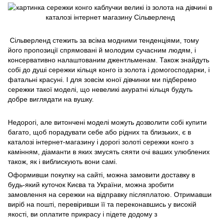
Сільверленд стежить за всіма модними тенденціями, тому
його пропозиції спрямовані й молодим сучасним людям, і
консервативно налаштованим джентльменам. Також знайдуть
собі до душі сережки кільця конго із золота і домогосподарки, і
фатальні красуні. І для зовсім юної дівчинки ми підберемо
сережки такої моделі, що невеликі акуратні кільця будуть
добре виглядати на вушку.
Недорогі, але витончені моделі можуть дозволити собі купити
багато, щоб порадувати себе або рідних та близьких, є в
каталозі інтернет-магазину і дорогі золоті сережки конго з
камінням, діаманти в яких змусять сяяти очі ваших улюблених
також, як і виблискують вони самі.
Оформивши покупку на сайті, можна замовити доставку в
будь-який куточок Києва та України, можна зробити
замовлення на сережки на відправку післяплатою. Отримавши
виріб на пошті, перевіривши її та переконавшись у високій
якості, ви оплатите прикрасу і підете додому з