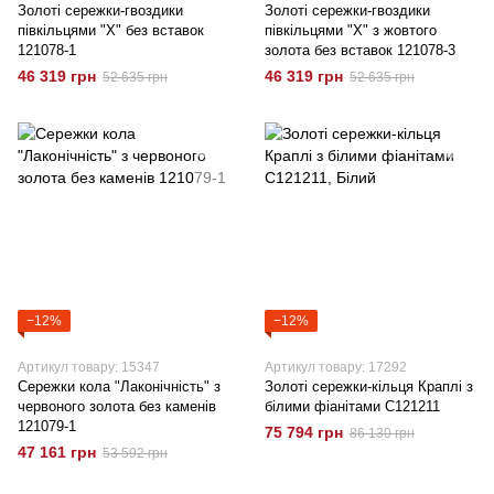
Золоті сережки-гвоздики
Золоті сережки-гвоздики
півкільцями "Х" без вставок
півкільцями "Х" з жовтого
121078-1
золота без вставок 121078-3
46 319 грн
46 319 грн
52 635 грн
52 635 грн
−12%
−12%
Артикул товару: 15347
Артикул товару: 17292
Сережки кола "Лаконічність" з
Золоті сережки-кільця Краплі з
червоного золота без каменів
білими фіанітами C121211
121079-1
75 794 грн
86 130 грн
47 161 грн
53 592 грн