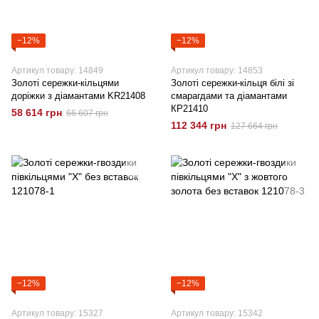
−12%
−12%
Артикул товару: 14849
Артикул товару: 14853
Золоті сережки-кільцями
Золоті сережки-кільця білі зі
доріжки з діамантами KR21408
смарагдами та діамантами
КР21410
58 614 грн
66 607 грн
112 344 грн
127 664 грн
−12%
−12%
Артикул товару: 15327
Артикул товару: 15342