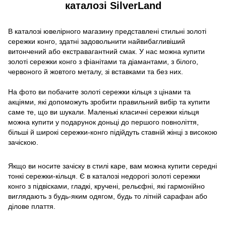
каталозі SilverLand
В каталозі ювелірного магазину представлені стильні золоті
сережки конго, здатні задовольнити найвибагливіший
витончений або екстравагантний смак. У нас можна купити
золоті сережки конго з фіанітами та діамантами, з білого,
червоного й жовтого металу, зі вставками та без них.
На фото ви побачите золоті сережки кільця з цінами та
акціями, які допоможуть зробити правильний вибір та купити
саме те, що ви шукали. Маленькі класичні сережки кільця
можна купити у подарунок доньці до першого повноліття,
більші й широкі сережки-конго підійдуть ставній жінці з високою
зачіскою.
Якщо ви носите зачіску в стилі каре, вам можна купити середні
тонкі сережки-кільця. Є в каталозі недорогі золоті сережки
конго з підвісками, гладкі, кручені, рельєфні, які гармонійно
виглядають з будь-яким одягом, будь то літній сарафан або
ділове плаття.