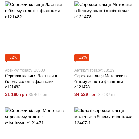
−12%
−12%
Артикул товару: 18500
Артикул товару: 18529
Сережки-кільяця Ластівки в
Сережки-кільця Метелики в
білому золоті з фіанітами
білому золоті з фіанітами
c121482
c121478
31 160 грн
34 529 грн
35 409 грн
39 237 грн