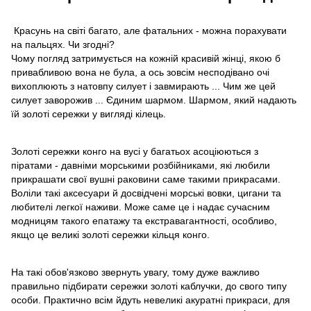
Красунь на світі багато, але фатальних - можна порахувати
на пальцях. Чи згодні?
Чому погляд затримується на кожній красивій жінці, якою б
привабливою вона не була, а ось зовсім несподівано очі
вихоплюють з натовпу силует і завмирають ... Чим же цей
силует заворожив ... Єдиним шармом. Шармом, який надають
їй золоті сережки у вигляді кілець.
Золоті сережки конго на вусі у багатьох асоціюються з
піратами - давніми морськими розбійниками, які любили
прикрашати свої вушні раковини саме такими прикрасами.
Воліли такі аксесуари й досвідчені морські вовки, цигани та
любителі легкої наживи. Може саме це і надає сучасним
модницям такого епатажу та екстравагантності, особливо,
якщо це великі золоті сережки кільця конго.
На такі обов'язково звернуть увагу, тому дуже важливо
правильно підбирати сережки золоті каблучки, до свого типу
особи. Практично всім йдуть невеликі акуратні прикраси, для