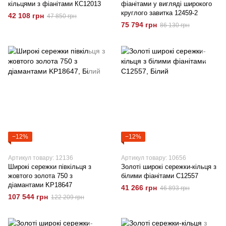
кільцями з фіанітами КС12013
фіанітами у вигляді широкого
круглого завитка 12459-2
42 108 грн
47 850 грн
75 794 грн
86 130 грн
−12%
−12%
Артикул товару: 12136
Артикул товару: 10656
Широкі сережки півкільця з
Золоті широкі сережки-кільця з
жовтого золота 750 з
білими фіанітами C12557
діамантами KP18647
41 266 грн
46 893 грн
107 544 грн
122 209 грн