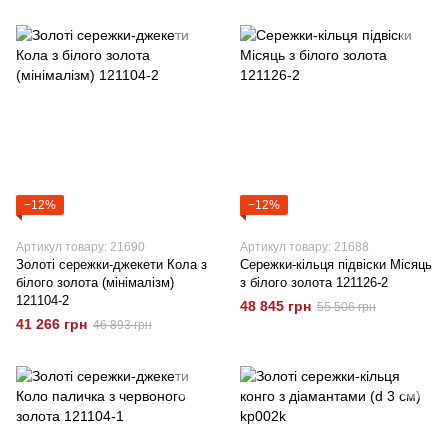
−12%
−12%
Артикул товару: 21690
Артикул товару: 21688
Золоті сережки-джекети Кола з
Сережки-кільця підвіски Місяць
білого золота (мінімалізм)
з білого золота 121126-2
121104-2
48 845 грн
55 506 грн
41 266 грн
46 893 грн