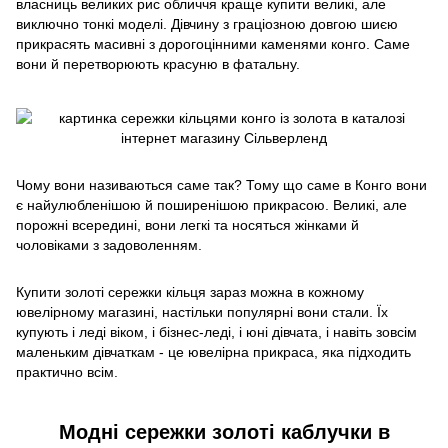
власниць великих рис обличчя краще купити великі, але
виключно тонкі моделі. Дівчину з граціозною довгою шиєю
прикрасять масивні з дорогоцінними каменями конго. Саме
вони й перетворюють красуню в фатальну.
Чому вони називаються саме так? Тому що саме в Конго вони
є найулюбленішою й поширенішою прикрасою. Великі, але
порожні всередині, вони легкі та носяться жінками й
чоловіками з задоволенням.
Купити золоті сережки кільця зараз можна в кожному
ювелірному магазині, настільки популярні вони стали. Їх
купують і леді віком, і бізнес-леді, і юні дівчата, і навіть зовсім
маленьким дівчаткам - це ювелірна прикраса, яка підходить
практично всім.
Модні сережки золоті каблучки в