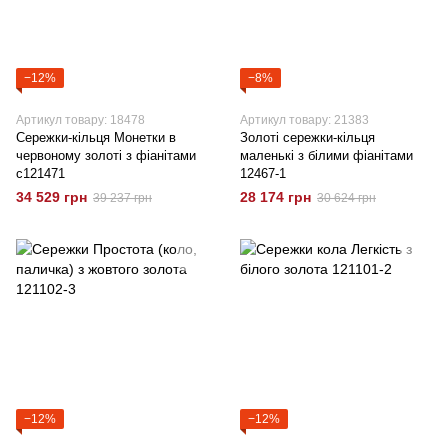
−12%
−8%
Артикул товару: 18478
Артикул товару: 21383
Сережки-кільця Монетки в
Золоті сережки-кільця
червоному золоті з фіанітами
маленькі з білими фіанітами
c121471
12467-1
34 529 грн
28 174 грн
39 237 грн
30 624 грн
−12%
−12%