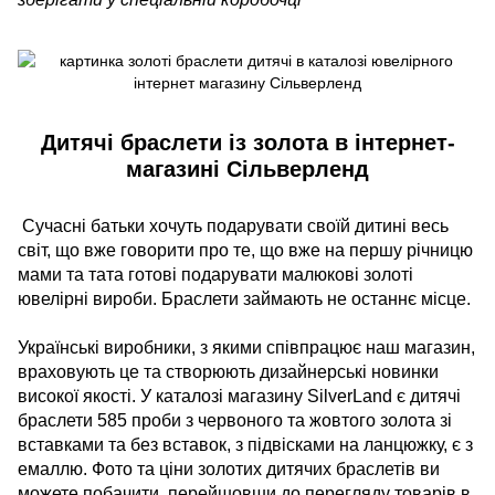
Дитячі браслети із золота в інтернет-
магазині Сільверленд
Сучасні батьки хочуть подарувати своїй дитині весь
світ, що вже говорити про те, що вже на першу річницю
мами та тата готові подарувати малюкові золоті
ювелірні вироби. Браслети займають не останнє місце.
Українські виробники, з якими співпрацює наш магазин,
враховують це та створюють дизайнерські новинки
високої якості. У каталозі магазину SilverLand є дитячі
браслети 585 проби з червоного та жовтого золота зі
вставками та без вставок, з підвісками на ланцюжку, є з
емаллю. Фото та ціни золотих дитячих браслетів ви
можете побачити, перейшовши до перегляду товарів в