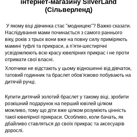
інтернет-магазину SilverLand
(Сільверленд)
У якому віці дівчинка стає "модницею"? Важко сказати.
Наслідування мами починається з самого раннього
віку, років з трьох вони вже на повну силу приміряють
мамині туфлі та прикраси, а п'яти-шестирічні
усвідомлюють всю красу ювелірних прикрас і не проти
отримати свої власні.
Хлопчики не відстають у цьому відношенні від дівчаток,
татовий годинник та браслет обов'язково побувають на
дитячій ручці.
Купити дитячий золотий браслет у такому віці, зробити
розкішний подарунок на перший ювілей цілком
можливо, тому що діти вже цілком розуміють цінність
такої ювелірної прикраси. Особливо, коли бачать, як
дбайливо ставляться до своїх прикрас та аксесуарів
дорослі.