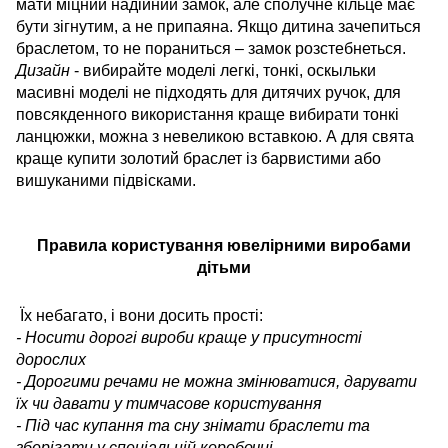
мати міцний надійний замок, але сполучне кільце має
бути зігнутим, а не припаяна. Якщо дитина зачепиться
браслетом, то не пораниться – замок розстебнеться.
Дизайн
- вибирайте моделі легкі, тонкі, оскыльки
масивні моделі не підходять для дитячих ручок, для
повсякденного використання краще вибирати тонкі
ланцюжки, можна з невеликою вставкою. А для свята
краще купити золотий браслет із барвистими або
вишуканими підвісками.
Правила користування ювелірними виробами
дітьми
Їх небагато, і вони досить прості:
- Носити дорогі вироби краще у присутності
дорослих
- Дорогими речами не можна змінюватися, дарувати
їх чи давати у тимчасове користування
- Під час купання та сну знімати браслети та
зберігати у спеціальній коробочці