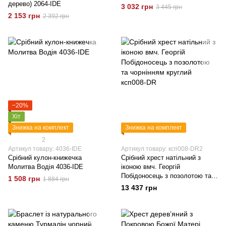
дерево) 2064-IDE
3 032 грн
3 445 грн
2 153 грн
2 392 грн
−20%
Хіт
Знижка на комплект
Знижка на комплект
2
Артикул товару: 4036-IDE
Артикул товару: ксп008-DR2
Срібний кулон-книжечка
Срібний хрест натільний з
Молитва Водія 4036-IDE
іконою вмч. Георгій
Побідоносець з позолотою та
1 508 грн
1 884 грн
чорнінням круглий ксп008-DR
13 437 грн