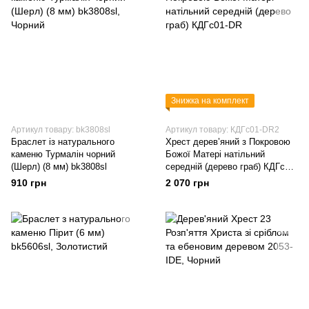
Знижка на комплект
Артикул товару: bk3808sl
Артикул товару: КДГс01-DR2
Браслет із натурального
Хрест дерев’яний з Покровою
каменю Турмалін чорний
Божої Матері натільний
(Шерл) (8 мм) bk3808sl
середній (дерево граб) КДГс01-
DR
910 грн
2 070 грн