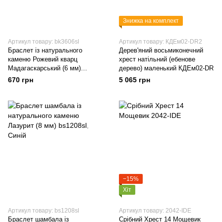
Знижка на комплект
Артикул товару: bk3606sl
Артикул товару: КДЕм02-DR2
Браслет із натурального
Дерев'яний восьмиконечний
каменю Рожевий кварц
хрест натільний (ебенове
Мадагаскарський (6 мм)
дерево) маленький КДЕм02-DR
bk3606sl
670 грн
5 065 грн
−15%
Хіт
Артикул товару: bs1208sl
Артикул товару: 2042-IDE
Браслет шамбала із
Срібний Хрест 14 Мощевик