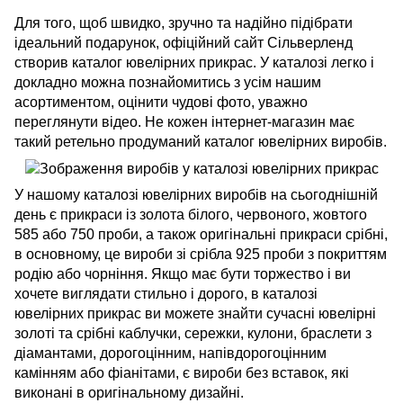
Для того, щоб швидко, зручно та надійно підібрати
ідеальний подарунок, офіційний сайт Сільверленд
створив каталог ювелірних прикрас. У каталозі легко і
докладно можна познайомитись з усім нашим
асортиментом, оцінити чудові фото, уважно
переглянути відео. Не кожен інтернет-магазин має
такий ретельно продуманий каталог ювелірних виробів.
У нашому каталозі ювелірних виробів на сьогоднішній
день є прикраси із золота білого, червоного, жовтого
585 або 750 проби, а також оригінальні прикраси срібні,
в основному, це вироби зі срібла 925 проби з покриттям
родію або чорніння. Якщо має бути торжество і ви
хочете виглядати стильно і дорого, в каталозі
ювелірних прикрас ви можете знайти сучасні ювелірні
золоті та срібні каблучки, сережки, кулони, браслети з
діамантами, дорогоцінним, напівдорогоцінним
камінням або фіанітами, є вироби без вставок, які
виконані в оригінальному дизайні.