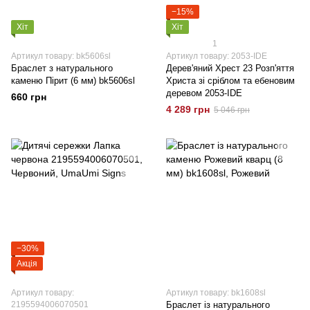
−15%
Хіт
Хіт
1
Артикул товару: bk5606sl
Артикул товару: 2053-IDE
Браслет з натурального
Дерев'яний Хрест 23 Розп'яття
каменю Пірит (6 мм) bk5606sl
Христа зі сріблом та ебеновим
деревом 2053-IDE
660 грн
4 289 грн
5 046 грн
−30%
Акція
Артикул товару:
Артикул товару: bk1608sl
2195594006070501
Браслет із натурального