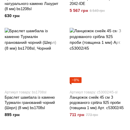
натурального каменю Лазурит
2042-IDE
(8 мм) bs1208sl
5 567 грн
6 549 грн
630 грн
−8%
Артикул товару: bs1708sl
Артикул товару: с53002/45-sl
Браслет шамбала із каменю
Ланцюжок снейк 45 см З
Турмалін гранований чорний
родованого срібла 925 проби
(Шерл) (8 мм) bs1708sl
(товщина 1 мм) Арт. с53002/45
895 грн
711 грн
773 грн