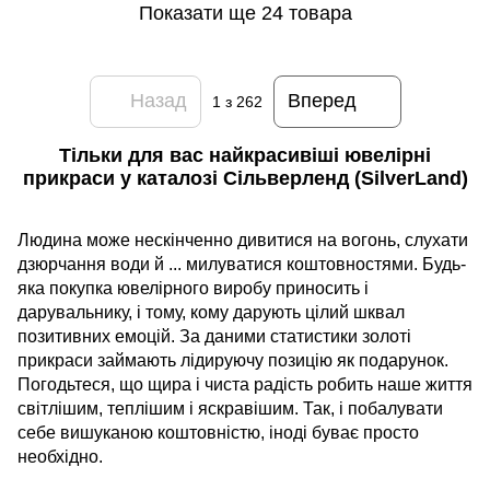
Показати ще 24 товара
Назад
Вперед
1
з 262
Тільки для вас найкрасивіші ювелірні
прикраси у каталозі Сільверленд (SilverLand)
Людина може нескінченно дивитися на вогонь, слухати
дзюрчання води й ... милуватися коштовностями. Будь-
яка покупка ювелірного виробу приносить і
дарувальнику, і тому, кому дарують цілий шквал
позитивних емоцій. За даними статистики золоті
прикраси займають лідируючу позицію як подарунок.
Погодьтеся, що щира і чиста радість робить наше життя
світлішим, теплішим і яскравішим. Так, і побалувати
себе вишуканою коштовністю, іноді буває просто
необхідно.