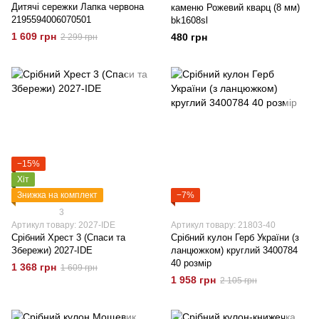
Дитячі сережки Лапка червона
каменю Рожевий кварц (8 мм)
2195594006070501
bk1608sl
1 609 грн
480 грн
2 299 грн
−15%
Хіт
Знижка на комплект
−7%
3
Артикул товару: 2027-IDE
Артикул товару: 21803-40
Срібний Хрест 3 (Спаси та
Срібний кулон Герб України (з
Збережи) 2027-IDE
ланцюжком) круглий 3400784
40 розмір
1 368 грн
1 609 грн
1 958 грн
2 105 грн