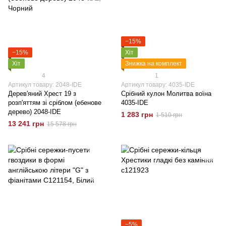
−15%
−15%
Хіт
Хіт
Знижка на комплект
4
1
Артикул товару: 2048-IDE
Артикул товару: 4035-IDE
Дерев'яний Хрест 19 з
Срібний кулон Молитва воїна
розп'яттям зі сріблом (ебенове
4035-IDE
дерево) 2048-IDE
1 283 грн
1 510 грн
13 241 грн
15 578 грн
−5%