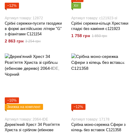
−12%
Хіт
Артикул товару: 12872
Артикул товару: c121923-sl
Срібні сережки-пусети гвоздики
Срібні сережки-кільця Хрестики
в формі англійською літери "G"
гладкі без каміння c121923
з фіанітами C121154
1 758 грн
1 850 грн
2 863 грн
3 254 грн
−10%
Знижка на комплект
−12%
Артикул товару: 2064-IDE
Артикул товару: 17178
Дерев'яний Хрест 34 Розп'яття
Срібна моно-сережка Сфери з
Христа зі сріблом (ебенове
кілець без вставок C121358