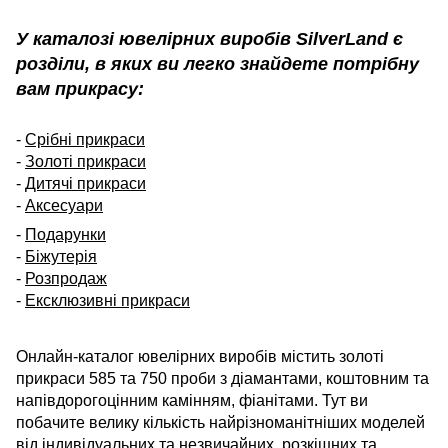
У каталозі ювелірних виробів SilverLand є
розділи, в яких ви легко знайдете потрібну
вам прикрасу:
-
Срібні прикраси
-
Золоті прикраси
-
Дитячі прикраси
-
Аксесуари
-
Подарунки
-
Біжутерія
-
Розпродаж
-
Ексклюзивні прикраси
Онлайн-каталог ювелірних виробів містить золоті
прикраси 585 та 750 проби з діамантами, коштовним та
напівдорогоцінним камінням, фіанітами. Тут ви
побачите велику кількість найрізноманітніших моделей
від індивідуальних та незвичайних, розкішних та