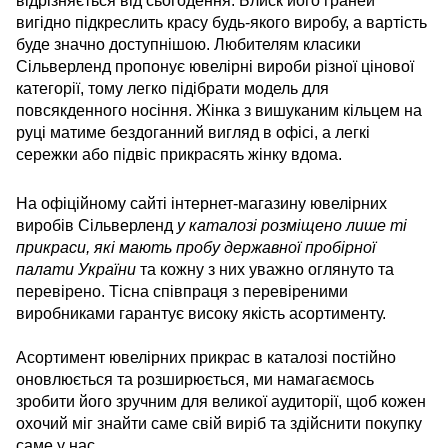
відрізняється від сьогодення. Блиск його граней
вигідно підкреслить красу будь-якого виробу, а вартість
буде значно доступнішою. Любителям класики
Сільверленд пропонує ювелірні вироби різної цінової
категорії, тому легко підібрати модель для
повсякденного носіння. Жінка з вишуканим кільцем на
руці матиме бездоганний вигляд в офісі, а легкі
сережки або підвіс прикрасять жінку вдома.
На офіційному сайті інтернет-магазину ювелірних
виробів Сільверленд
у каталозі розміщено лише ті
прикраси, які мають пробу державної пробірної
палати України
та кожну з них уважно оглянуто та
перевірено. Тісна співпраця з перевіреними
виробниками гарантує високу якість асортименту.
Асортимент ювелірних прикрас в каталозі постійно
оновлюється та розширюється, ми намагаємось
зробити його зручним для великої аудиторії, щоб кожен
охочий міг знайти саме свій виріб та здійснити покупку
саме у нас.