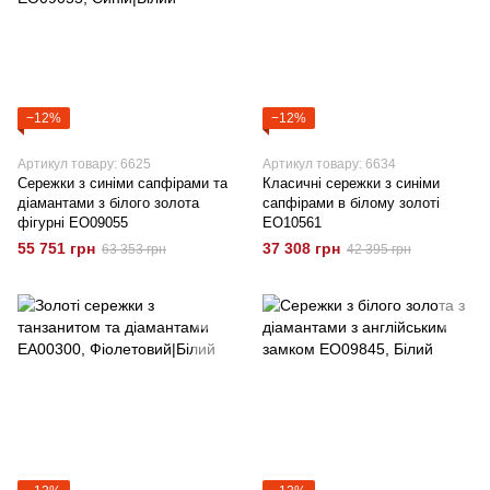
−12%
−12%
Артикул товару: 6625
Артикул товару: 6634
Сережки з синіми сапфірами та
Класичні сережки з синіми
діамантами з білого золота
сапфірами в білому золоті
фігурні EO09055
ЕО10561
55 751 грн
37 308 грн
63 353 грн
42 395 грн