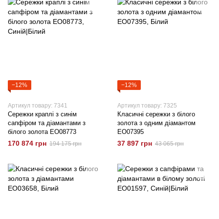
−12%
−12%
Артикул товару: 7341
Артикул товару: 7325
Сережки краплі з синім
Класичні сережки з білого
сапфіром та діамантами з
золота з одним діамантом
білого золота EO08773
EO07395
170 874 грн
37 897 грн
194 175 грн
43 065 грн