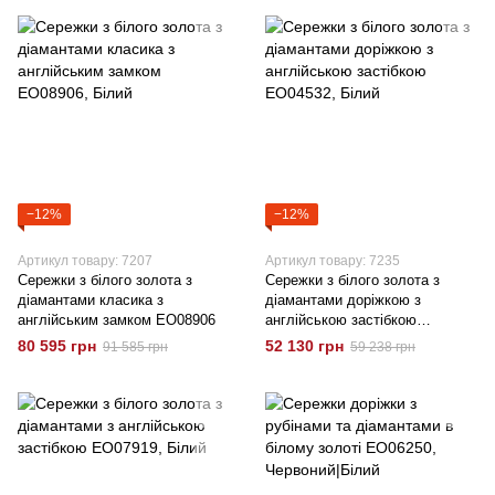
−12%
−12%
Артикул товару: 7207
Артикул товару: 7235
Сережки з білого золота з
Сережки з білого золота з
діамантами класика з
діамантами доріжкою з
англійським замком EO08906
англійською застібкою
EO04532
80 595 грн
52 130 грн
91 585 грн
59 238 грн