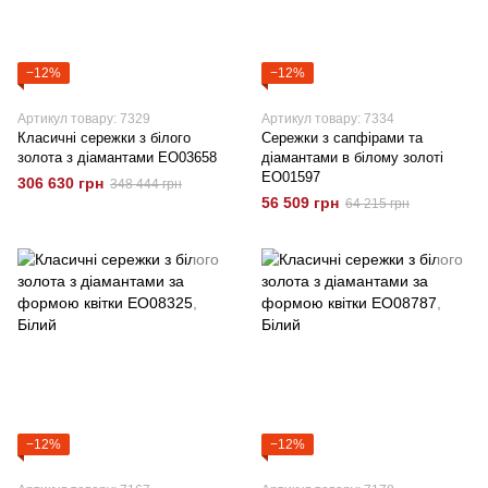
−12%
−12%
Артикул товару: 7329
Артикул товару: 7334
Класичні сережки з білого
Сережки з сапфірами та
золота з діамантами EO03658
діамантами в білому золоті
EO01597
306 630 грн
348 444 грн
56 509 грн
64 215 грн
−12%
−12%