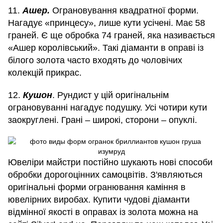
11.
Ашер.
Ограновування квадратної форми.
Нагадує «принцесу», лише кути усічені. Має 58
граней. Є ще обробка 74 граней, яка називається
«Ашер королівський». Такі діаманти в оправі із
білого золота часто входять до чоловічих
колекцій прикрас.
12.
Кушон
. Рундист у цій оригінальнім
ограновуванні нагадує подушку. Усі чотири кути
заокруглені. Грані – широкі, сторони – опуклі.
Ювеліри майстри постійно шукають нові способи
обробки дорогоцінних самоцвітів. З'являються
оригінальні форми огранювання каміння в
ювелірних виробах. Купити чудові діаманти
відмінної якості в оправах із золота можна на