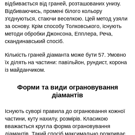
відбивається від граней, розташованих унизу.
Відбиваючись, промені білого кольору
з'єднуються, стаючи веселкою. Цей метод узяли
за основу. Крім способу Толковського, існують
методи обробки Джонсона, Епплера, Реча,
скандинавський спосіб.
Кількість граней діаманта може бути 57. Умовно
їх ділять на частини: павільйон, рундист, корона
із майданчиком.
Форми та види ограновування
діамантів
Існують суворі правила до огранювання кожної
частини, куту нахилу, розмірів. Класикою
вважається кругла форма ограновування
діамантів. Такий спосіб максимально розкриває