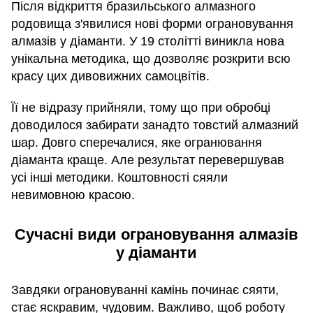
Після відкриття бразильського алмазного
родовища з'явилися нові форми ограновування
алмазів у діаманти. У 19 столітті виникла нова
унікальна методика, що дозволяє розкрити всю
красу цих дивовижних самоцвітів.
Її не відразу прийняли, тому що при обробці
доводилося забирати занадто товстий алмазний
шар. Довго сперечалися, яке огранювання
діаманта краще. Але результат перевершував
усі інші методики. Коштовності сяяли
невимовною красою.
Сучасні види ограновування алмазів
у діаманти
Завдяки ограновуванні камінь починає сяяти,
стає яскравим, чудовим. Важливо, щоб роботу