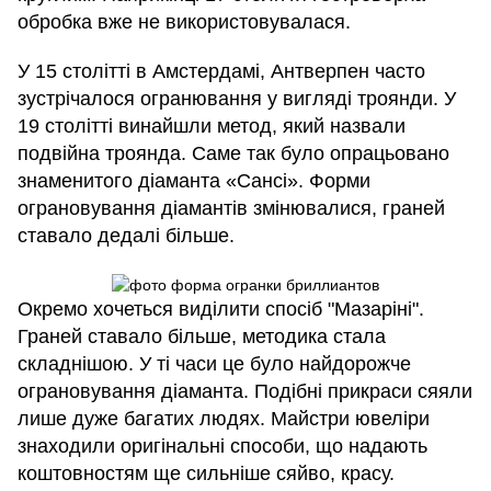
обробка вже не використовувалася.
У 15 столітті в Амстердамі, Антверпен часто
зустрічалося огранювання у вигляді троянди. У
19 столітті винайшли метод, який назвали
подвійна троянда. Саме так було опрацьовано
знаменитого діаманта «Сансі». Форми
ограновування діамантів змінювалися, граней
ставало дедалі більше.
Окремо хочеться виділити спосіб "Мазаріні".
Граней ставало більше, методика стала
складнішою. У ті часи це було найдорожче
ограновування діаманта. Подібні прикраси сяяли
лише дуже багатих людях. Майстри ювеліри
знаходили оригінальні способи, що надають
коштовностям ще сильніше сяйво, красу.