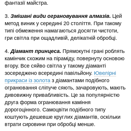
фантазії майстра.
3.
Змішані види ограновування алмазів.
Цей
метод виник у середині 20 століття. При такому
типі обмеження намагаються досягти чистоти,
гри світла при ощадливій, делікатній обробці.
4.
Діамант принцеса.
Прямокутні грані роблять
камінчик схожим на піраміду, повернуту основою
вгору. Все сяйво світла у такому діаманті
зосереджено всередині павільйону.
Ювелірні
прикраси із золота
з діамантами подібного
огранювання сліпуче сяють, зачаровують, мають
дивовижну привабливість. Це за популярністю
друга форма огранювання каміння
дорогоцінного. Самоцвіти подібного типу
коштують дешевше круглих діамантів, оскільки
втрати сировини при обробці менше.