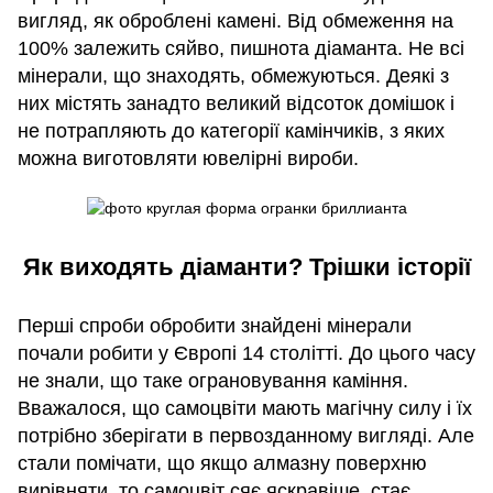
вигляд, як оброблені камені. Від обмеження на
100% залежить сяйво, пишнота діаманта. Не всі
мінерали, що знаходять, обмежуються. Деякі з
них містять занадто великий відсоток домішок і
не потрапляють до категорії камінчиків, з яких
можна виготовляти ювелірні вироби.
Як виходять діаманти? Трішки історії
Перші спроби обробити знайдені мінерали
почали робити у Європі 14 столітті. До цього часу
не знали, що таке ограновування каміння.
Вважалося, що самоцвіти мають магічну силу і їх
потрібно зберігати в первозданному вигляді. Але
стали помічати, що якщо алмазну поверхню
вирівняти, то самоцвіт сяє яскравіше, стає