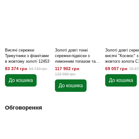
Висячі сережки
Золоті довгі тонкі
Золоті довгі сере
Трикутники з фіанітами
сережки-підвіски з
висячі "Космос" з
в жовтому золоті 12453
лимонним топазом та
жовтого золота C
діамантами 12099б
83 374 грн
117 902 грн
69 057 грн
94 743 грн
78 47
133 980 грн
До кошика
До кошика
До кошика
Обговорення