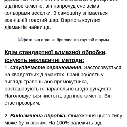
відтінок каменю, він напрочуд сяє всіма
кольорами веселки. З самоцвіту знімається
зовнішній товстий шар. Вартість круглих
діамантів найвища.
Крім стандартної алмазної обробки,
існують некласичні методи:
1.
Ступінчасте огранювання.
Застосовується
на квадратних діамантах. Грані роблять у
вигляді трапеції або прямокутника,
розташовують їх паралельно щодо рундиста.
Наголошується чистота, відтінок каменю. Він
стає прозорим.
2.
Видозмінена обробка.
Обмеження цього типу
може бути різним. На 100% залежить від