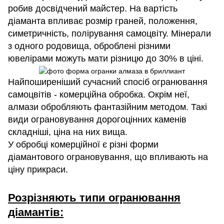
робив досвідчений майстер. На вартість
діаманта впливає розмір граней, положення,
симетричність, полірування самоцвіту. Мінерали
з одного родовища, оброблені різними
ювелірами можуть мати різницю до 30% в ціні.
Найпоширеніший сучасний спосіб огранювання
самоцвітів - комерційна обробка. Окрім неї,
алмази обробляють фантазійним методом. Такі
види ограновування дорогоцінних каменів
складніші, ціна на них вища.
У обробці комерційної є різні форми
діамантового ограновування, що впливають на
ціну прикраси.
Розрізняють типи огранювання
діамантів: