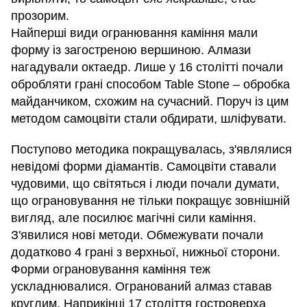
прозорим.
Найперші види огранювання каміння мали
форму із загостреною вершиною. Алмази
нагадували октаедр. Лише у 16 столітті почали
обробляти грані способом Table Stone – обробка
майданчиком, схожим на сучасний. Поруч із цим
методом самоцвіти стали обдирати, шліфувати.
Поступово методика покращувалась, з'являлися
невідомі форми діамантів. Самоцвіти ставали
чудовими, що світяться і люди почали думати,
що ограновування не тільки покращує зовнішній
вигляд, але посилює магічні сили каміння.
З'явилися нові методи. Обмежувати почали
додатково 4 грані з верхньої, нижньої сторони.
Форми ограновування каміння теж
ускладнювалися. Огранований алмаз ставав
круглим. Наприкінці 17 століття гостроверха