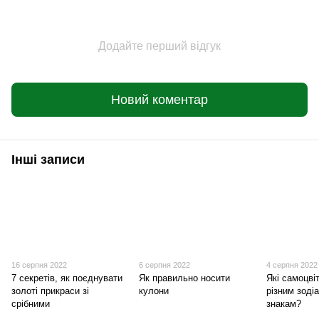
Додайте перший відгук
Новий коментар
Інші записи
16 серпня 2022
6 серпня 2022
4 серпня 2022
7 секретів, як поєднувати
Як правильно носити
Які самоцві
золоті прикраси зі
кулони
різним зоді
срібними
знакам?