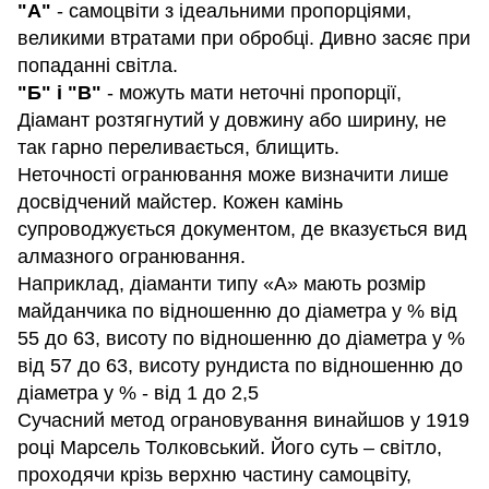
"А"
- самоцвіти з ідеальними пропорціями,
великими втратами при обробці. Дивно засяє при
попаданні світла.
"Б" і "В"
- можуть мати неточні пропорції,
Діамант розтягнутий у довжину або ширину, не
так гарно переливається, блищить.
Неточності огранювання може визначити лише
досвідчений майстер. Кожен камінь
супроводжується документом, де вказується вид
алмазного огранювання.
Наприклад, діаманти типу «А» мають розмір
майданчика по відношенню до діаметра у % від
55 до 63, висоту по відношенню до діаметра у %
від 57 до 63, висоту рундиста по відношенню до
діаметра у % - від 1 до 2,5
Сучасний метод ограновування винайшов у 1919
році Марсель Толковський. Його суть – світло,
проходячи крізь верхню частину самоцвіту,