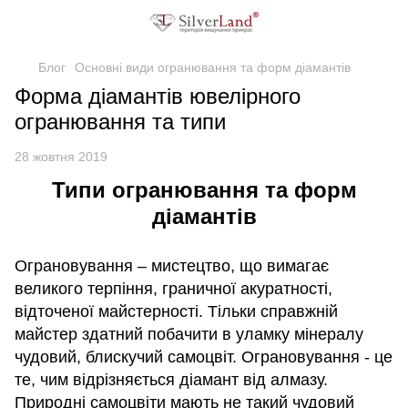
Блог
Основні види огранювання та форм діамантів
Форма діамантів ювелірного
огранювання та типи
28 жовтня 2019
Типи огранювання та форм
діамантів
Ограновування – мистецтво, що вимагає
великого терпіння, граничної акуратності,
відточеної майстерності. Тільки справжній
майстер здатний побачити в уламку мінералу
чудовий, блискучий самоцвіт. Ограновування - це
те, чим відрізняється діамант від алмазу.
Природні самоцвіти мають не такий чудовий