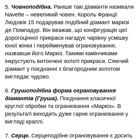
5.
Човноподібна.
Раніше такі діаманти називали
Navette – невеликий човен. Король Франції
Людовік 15 подарував подібний діамант маркізі
де Помпадур. Він вважав, що конфігурація цієї
дорогоцінної прикраси нагадує чарівну усмішку
юної жінки і перейменував ограновування,
назвавши його Маркіз. Такими камінчиками
інкрустують витончені золоті прикраси. Сяючий
діамант у поєднанні з благородним золотом
виглядає чудово.
6.
Грушоподібна форма ограновування
діамантів (Груша).
Поєднання класичної
круглої обробки та огранювання «Маркіз». В
результаті виходить дуже гарне огранювання у
вигляді краплі.
7.
Серце.
Серцеподібне ограновування є досить