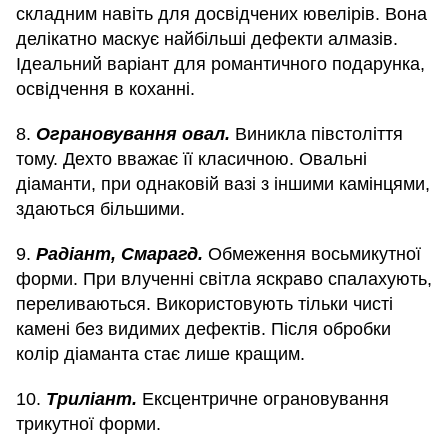
складним навіть для досвідчених ювелірів. Вона
делікатно маскує найбільші дефекти алмазів.
Ідеальний варіант для романтичного подарунка,
освідчення в коханні.
8.
Ограновування овал.
Виникла півстоліття
тому. Дехто вважає її класичною. Овальні
діаманти, при однаковій вазі з іншими камінцями,
здаються більшими.
9.
Радіант, Смарагд.
Обмеження восьмикутної
форми. При влученні світла яскраво спалахують,
переливаються. Використовують тільки чисті
камені без видимих дефектів. Після обробки
колір діаманта стає лише кращим.
10.
Триліант.
Ексцентричне ограновування
трикутної форми.