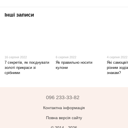
Інші записи
16 серпня 2022
6 серпня 2022
4 серпня 2022
7 секретів, як поєднувати
Як правильно носити
Які самоцві
золоті прикраси зі
кулони
різним зоді
срібними
знакам?
096 233-33-82
Контактна інформація
Повна версія сайту
© 2014—2026