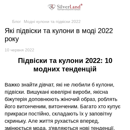
Блог
Модні кулони та підвіски 2022
Які підвіски та кулони в моді 2022
року
10 червня 2022
Підвіски та кулони 2022: 10
модних тенденцій
Важко знайти дівчат, які не любили б кулони,
підвіски. Вишукані ювелірні вироби, якісна
біжутерія доповнюють жіночий образ, роблять
його витонченим, витонченим. Багато хто купує
прикраси постійно, складають їх у заповітну
скриньку. Але життя рухається вперед,
змінюється мода, з'являються нові тенденції,