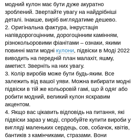
модний кулон має бути дуже акуратно
зроблений. Звертайте увагу на найдрібніші
деталі. Інакше, виріб виглядатиме дешево.
2. Оригінальна фактура, інкрустація
напівдорогоцінним, дорогоцінним камінням,
різнокольоровими фіанітами – ознаки, якими
повинні мати модні
кулони
, підвіски в Моді 2022
виводить на передній план малахіт, яшму,
аметист. Зверніть на них увагу.
3. Колір виробів може бути будь-яким. Все
залежить від вашої уяви. Можна вибирати модні
підвіски в тій же кольоровій гамі, що й одяг або
робити модний, великий кулон яскравим
акцентом.
4. Якщо вас цікавить відповідь на питання, які
підвіски зараз у моді, спробуйте купити вироби у
вигляді маленьких сердець, сов, собачок, квітів,
бантиків з камінчиками, стразами. Вони