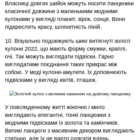
Власниці довгих шийок можуть носити ланцюжки
класичної довжини з маленькими модними
кулонами у вигляді планет, зірок, сонця. Вони
підкреслять красу, шляхетність ліній.
10. Візуально подовжують шию витягнуті золоті
кулони 2022, що мають форму смужки, краплі,
очі. Так можуть виглядати підвіски. Гарно
виглядатиме поєднання таких прикрас між
собою. У моді кулони-амулети. Їх доповнюють
підвісками у вигляді квітів, пташок.
У повсякденному житті жіночно і мило
виглядають елегантні, тонкі ланцюжки з
модними підвісками із золота та камінчиків.
Великі ланцюги з масивним декором виглядають
стильно, але їх не варто одягати вдень,