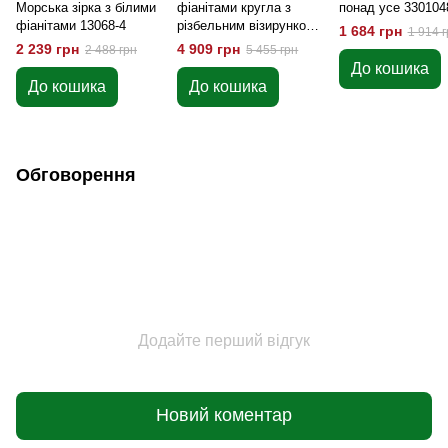
Морська зірка з білими
фіанітами кругла з
понад усе 330104
фіанітами 13068-4
різбельним візирунком
1 684 грн
1 914 г
13056-4
2 239 грн
4 909 грн
2 488 грн
5 455 грн
До кошика
До кошика
До кошика
Обговорення
Додайте перший відгук
Новий коментар