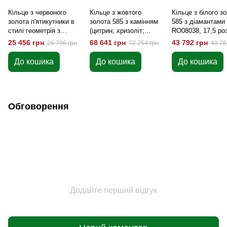
Кільце з червоного
Кільце з жовтого
Кільце з білого з
золота п'ятикутники в
золота 585 з камінням
585 з діамантами
стилі геометрія з
(цитрин; хризоліт;
RO08038, 17,5 ро
чорними фіанітами
діамант) 11300, 17,5
25 456 грн
68 641 грн
43 792 грн
26 796 грн
72 254 грн
49 76
K11641, 16 розмір
розмір
До кошика
До кошика
До кошика
Обговорення
Додайте перший відгук