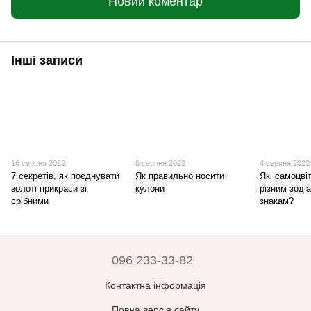
Новий коментар
Інші записи
16 серпня 2022
6 серпня 2022
4 серпня 2022
7 секретів, як поєднувати
Як правильно носити
Які самоцві
золоті прикраси зі
кулони
різним зоді
срібними
знакам?
096 233-33-82
Контактна інформація
Повна версія сайту