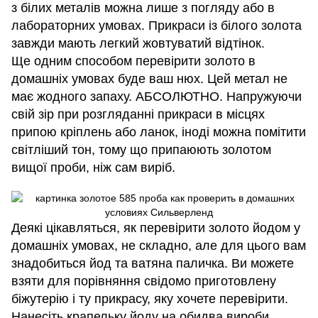
з білих металів можна лише з погляду або в
лабораторних умовах. Прикраси із білого золота
завжди мають легкий жовтуватий відтінок.
Ще одним способом перевірити золото в
домашніх умовах буде ваш нюх. Цей метал не
має жодного запаху. АБСОЛЮТНО. Напружуючи
свій зір при розгляданні прикраси в місцях
припою кріплень або ланок, іноді можна помітити
світліший тон, тому що припаюють золотом
вищої проби, ніж сам виріб.
Деякі цікавляться, як перевірити золото йодом у
домашніх умовах, не складно, але для цього вам
знадобиться йод та ватяна паличка. Ви можете
взяти для порівняння свідомо приготовлену
біжутерію і ту прикрасу, яку хочете перевірити.
Нанесіть крапельку йоду на обидва вироби,