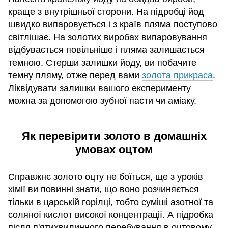
краще з внутрішньої сторони. На підробці йод
швидко випаровується і з країв пляма поступово
світлішає. На золотих виробах випаровування
відбувається повільніше і пляма залишається
темною. Стерши залишки йоду, ви побачите
темну пляму, отже перед вами
золота прикраса
.
Ліквідувати залишки вашого експерименту
можна за допомогою зубної пасти чи аміаку.
Як перевірити золото в домашніх
умовах оцтом
Справжнє золото оцту не боїться, ще з уроків
хімії ви повинні знати, що воно розчиняється
тільки в царській горілці, тобто суміші азотної та
соляної кислот високої концентрації. А підробка
після п'ятихвилинного перебування в оцтовому