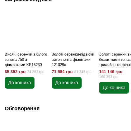
Висячі сережки з білого
Золоті сережки-підвіски
Золоті сережки ви
золота 750 з
витончені з фіанітами
блакитними топа
діамантами KP16239
121029а
трильйон та фіан
12324top
65 352 грн
71 584 грн
141 146 грн
74 263 грн
81 345 грн
160 393 грн
До кошика
До кошика
До кошика
Обговорення