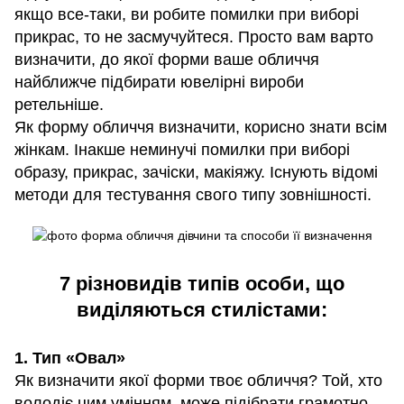
якщо все-таки, ви робите помилки при виборі
прикрас, то не засмучуйтеся. Просто вам варто
визначити, до якої форми ваше обличчя
найближче підбирати ювелірні вироби
ретельніше.
Як форму обличчя визначити, корисно знати всім
жінкам. Інакше неминучі помилки при виборі
образу, прикрас, зачіски, макіяжу. Існують відомі
методи для тестування свого типу зовнішності.
7 різновидів типів особи, що
виділяються стилістами:
1. Тип «Овал»
Як визначити якої форми твоє обличчя? Той, хто
володіє цим умінням, може підібрати грамотно