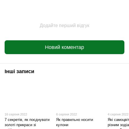
Додайте перший відгук
Новий коментар
Інші записи
16 серпня 2022
6 серпня 2022
4 серпня 2022
7 секретів, як поєднувати
Як правильно носити
Які самоцві
золоті прикраси зі
кулони
різним зоді