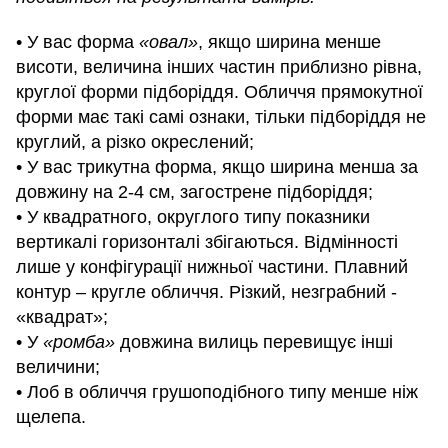
• У вас форма
«овал»
, якщо ширина менше
висоти, величина інших частин приблизно рівна,
круглої форми підборіддя. Обличчя прямокутної
форми має такі самі ознаки, тільки підборіддя не
круглий, а різко окреслений;
• У вас трикутна форма, якщо ширина менша за
довжину на 2-4 см, загострене підборіддя;
• У квадратного, округлого типу показники
вертикалі горизонталі збігаються. Відмінності
лише у конфігурації нижньої частини. Плавний
контур – кругле обличчя. Різкий, незграбний -
«квадрат»;
• У
«ромба»
довжина вилиць перевищує інші
величини;
• Лоб в обличчя грушоподібного типу менше ніж
щелепа.