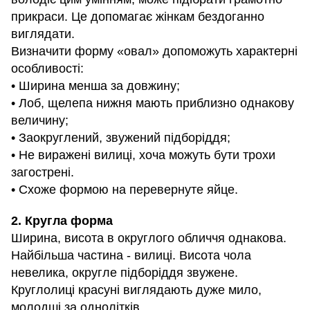
прикраси. Це допомагає жінкам бездоганно
виглядати.
Визначити форму «овал» допоможуть характерні
особливості:
• Ширина менша за довжину;
• Лоб, щелепа нижня мають приблизно однакову
величину;
• Заокруглений, звужений підборіддя;
• Не виражені вилиці, хоча можуть бути трохи
загострені.
• Схоже формою на перевернуте яйце.
2. Кругла форма
Ширина, висота в округлого обличчя однакова.
Найбільша частина - вилиці. Висота чола
невелика, округле підборіддя звужене.
Круглолиці красуні виглядають дуже мило,
молодші за однолітків.