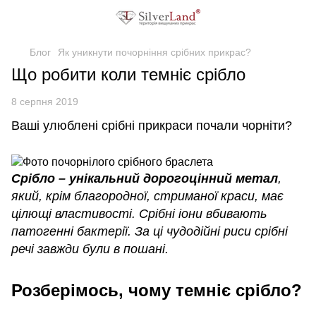
Блог
Як уникнути почорніння срібних прикрас?
Що робити коли темніє срібло
8 серпня 2019
Ваші улюблені срібні прикраси почали чорніти?
Срібло – унікальний дорогоцінний метал
,
який, крім благородної, стриманої краси, має
цілющі властивості. Срібні іони вбивають
патогенні бактерії. За ці чудодійні риси срібні
речі завжди були в пошані.
Розберімось, чому темніє срібло?