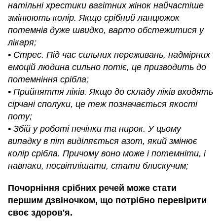
натільні хрестики вагітних жінок найчастіше
змінюють колір. Якщо срібний ланцюжок
потемнів дуже швидко, варто обстежитися у
лікаря;
• Стрес. Під час сильних переживань, надмірних
емоцій людина сильно потіє, це призводить до
потемніння срібла;
• Прийняття ліків. Якщо до складу ліків входять
сірчані сполуки, це теж позначається якості
поту;
• Збій у роботі печінки та нирок. У цьому
випадку в піт виділяється азот, який змінює
колір срібла. Причому воно може і потемніти, і
навпаки, посвітлішати, стати блискучим;
Почорніння срібних речей може стати
першим дзвіночком, що потрібно перевірити
своє здоров'я.