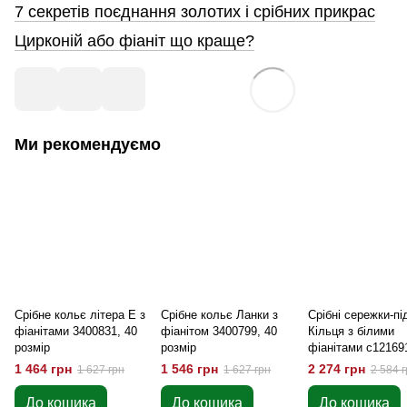
7 секретів поєднання золотих і срібних прикрас
Цирконій або фіаніт що краще?
Ми рекомендуємо
Срібне кольє літера Е з
Срібне кольє Ланки з
Срібні сережки-пі
фіанітами 3400831, 40
фіанітом 3400799, 40
Кільця з білими
розмір
розмір
фіанітами c12169
1 464 грн
1 546 грн
2 274 грн
1 627 грн
1 627 грн
2 584 г
До кошика
До кошика
До кошика