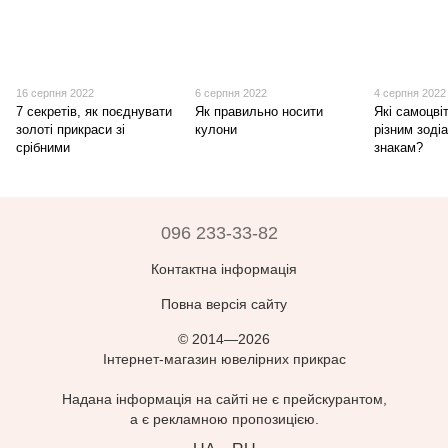
16 серпня 2022
6 серпня 2022
4 серпня 2022
7 секретів, як поєднувати
Як правильно носити
Які самоцві
золоті прикраси зі
кулони
різним зоді
срібними
знакам?
096 233-33-82
Контактна інформація
Повна версія сайту
© 2014—2026
Інтернет-магазин ювелірних прикрас
Надана інформація на сайті не є прейскурантом,
а є рекламною пропозицією.