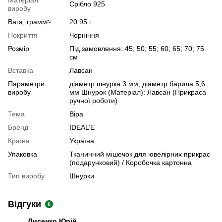
Срібло 925
виробу
Вага, грамм≈
20.95 г
Покриття
Чорніння
Розмір
Під замовлення: 45; 50; 55; 60; 65; 70; 75
см
Вставка
Лавсан
Параметри
діаметр шнурка 3 мм, діаметр барила 5,6
виробу
мм Шнурок (Матеріал): Лавсан (Прикраса
ручної роботи)
Тема
Віра
Бренд
IDEAL’E
Країна
Україна
Упаковка
Тканинний мішечок для ювелірних прикрас
(подарунковий) / Коробочка картонна
Тип виробу
Шнурки
Відгуки
6
Лисенко Юрій