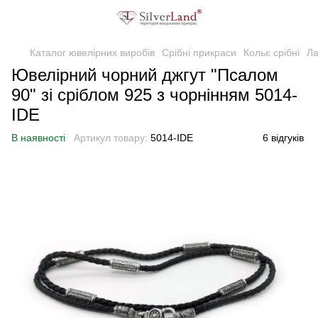
Каталог ювелірних виробів
Срібні прикраси
Кольє срібні
Ла
Ювелірний чорний джгут "Псалом
90" зі сріблом 925 з чорнінням 5014-
IDE
В наявності
Артикул товару:
5014-IDE
6 відгуків