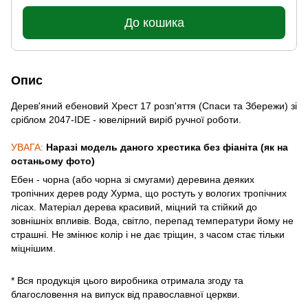
До кошика
Опис
Дерев'яний ебеновий Хрест 17 розп'яття (Спаси та Збережи) зі
сріблом 2047-IDE - ювелірний виріб ручної роботи.
УВАГА:
Наразі модель даного хрестика без фіаніта (як на
останьому фото)
Ебен - чорна (або чорна зі смугами) деревина деяких
тропічних дерев роду Хурма, що ростуть у вологих тропічних
лісах. Матеріал дерева красивий, міцний та стійкий до
зовнішніх впливів. Вода, світло, перепад температури йому не
страшні. Не змінює колір і не дає тріщин, з часом стає тільки
міцнішим.
* Вся продукція цього виробника отримала згоду та
благословення на випуск від православної церкви.