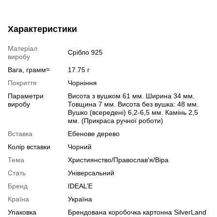
Характеристики
Матеріал
Срібло 925
виробу
Вага, грамм≈
17.75 г
Покриття
Чорніння
Параметри
Висота з вушком 61 мм. Ширина 34 мм.
виробу
Товщина 7 мм. Висота без вушка: 48 мм.
Вушко (всередені) 6,2-6,5 мм. Камінь 2,5
мм. (Прикраса ручної роботи)
Вставка
Ебенове дерево
Колір вставки
Чорний
Тема
Християнство/Православ'я/Віра
Стать
Універсальний
Бренд
IDEAL’E
Країна
Україна
Упаковка
Брендована коробочка картонна SilverLand