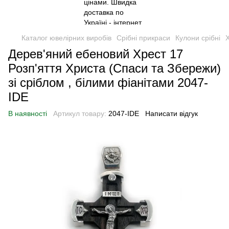
Каталог ювелірних виробів
Срібні прикраси
Кулони срібні
Х
Дерев'яний ебеновий Хрест 17
Розп'яття Христа (Спаси та Збережи)
зі сріблом , білими фіанітами 2047-
IDE
В наявності
Артикул товару:
2047-IDE
Написати відгук