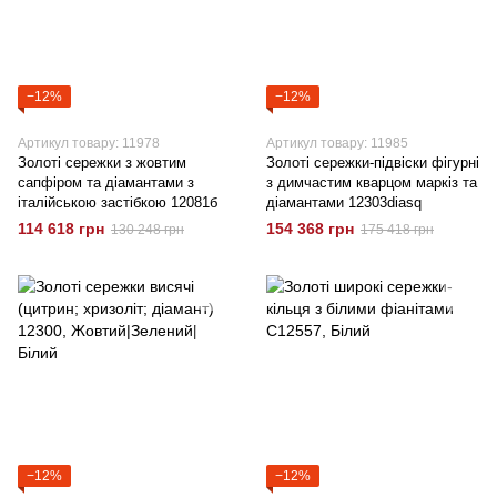
−12%
−12%
Артикул товару: 11978
Артикул товару: 11985
Золоті сережки з жовтим
Золоті сережки-підвіски фігурні
сапфіром та діамантами з
з димчастим кварцом маркіз та
італійською застібкою 12081б
діамантами 12303diasq
114 618 грн
154 368 грн
130 248 грн
175 418 грн
−12%
−12%