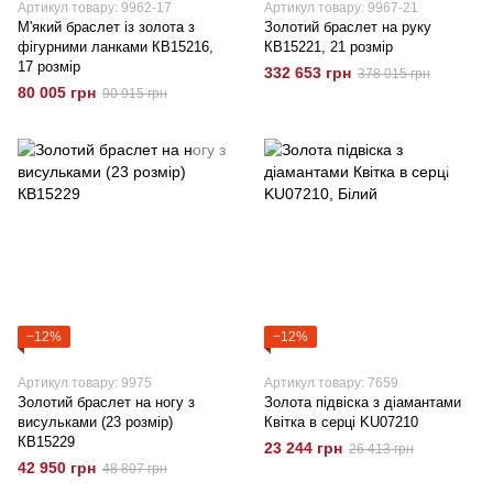
Артикул товару: 9962-17
Артикул товару: 9967-21
М'який браслет із золота з
Золотий браслет на руку
фігурними ланками КВ15216,
КВ15221, 21 розмір
17 розмір
332 653 грн
378 015 грн
80 005 грн
90 915 грн
−12%
−12%
Артикул товару: 9975
Артикул товару: 7659
Золотий браслет на ногу з
Золота підвіска з діамантами
висульками (23 розмір)
Квітка в серці KU07210
КВ15229
23 244 грн
26 413 грн
42 950 грн
48 807 грн