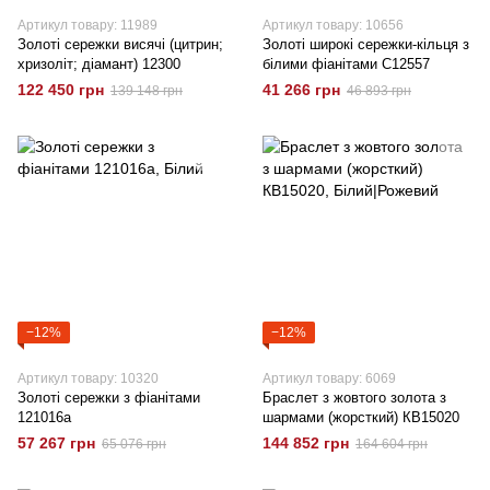
Артикул товару: 11989
Артикул товару: 10656
Золоті сережки висячі (цитрин;
Золоті широкі сережки-кільця з
хризоліт; діамант) 12300
білими фіанітами C12557
122 450 грн
41 266 грн
139 148 грн
46 893 грн
−12%
−12%
Артикул товару: 10320
Артикул товару: 6069
Золоті сережки з фіанітами
Браслет з жовтого золота з
121016a
шармами (жорсткий) КВ15020
57 267 грн
144 852 грн
65 076 грн
164 604 грн