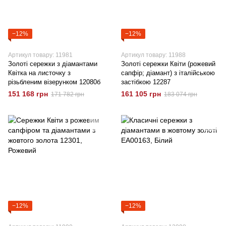
−12%
−12%
Артикул товару: 11981
Артикул товару: 11988
Золоті сережки з діамантами
Золоті сережки Квіти (рожевий
Квітка на листочку з
сапфір; діамант) з італійською
різьбленим візерунком 12080б
застібкою 12287
151 168 грн
161 105 грн
171 782 грн
183 074 грн
−12%
−12%