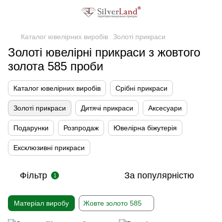
Каталог ювелірних виробів
Золоті прикраси
Золоті ювелірні прикраси з жовтого
золота 585 проби
Каталог ювелірних виробів
Срібні прикраси
Золоті прикраси
Дитячі прикраси
Аксесуари
Подарунки
Розпродаж
Ювелірна біжутерія
Ексклюзивні прикраси
Фільтр
За популярністю
1
Матеріал виробу
Жовте золото 585