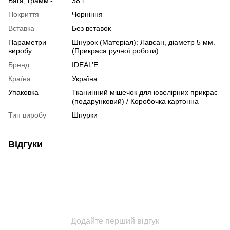
Вага, грамм≈
38 г
Покриття
Чорніння
Вставка
Без вставок
Параметри
Шнурок (Матеріал): Лавсан, діаметр 5 мм.
виробу
(Прикраса ручної роботи)
Бренд
IDEAL’E
Країна
Україна
Упаковка
Тканинний мішечок для ювелірних прикрас
(подарунковий) / Коробочка картонна
Тип виробу
Шнурки
Відгуки
Додайте перший відгук