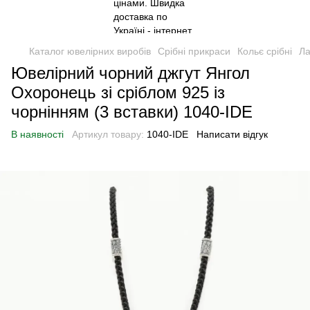
Каталог ювелірних виробів
Срібні прикраси
Кольє срібні
Ла
Ювелірний чорний джгут Янгол
Охоронець зі сріблом 925 із
чорнінням (3 вставки) 1040-IDE
В наявності
Артикул товару:
1040-IDE
Написати відгук