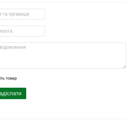
іть товар
адіслати