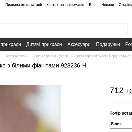
я
Правила експлуатації
Контактна інформація
Блог
Новини
Сторінк
 прикраси
Дитячі прикраси
Аксесуари
Подарунки
Ро
Сережки срібні
Срібні сережки Пусети
Срібні сережки пусети Серце гладке з
дке з білими фіанітами 923236-Н
712 г
Колір вста