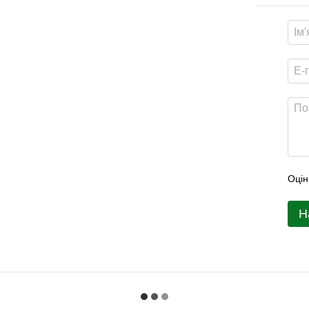
Оцін
Н