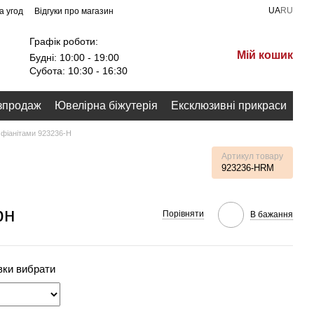
UA
RU
а угод
Відгуки про магазин
Графік роботи:
Мій кошик
Будні: 10:00 - 19:00
Субота: 10:30 - 16:30
зпродаж
Ювелірна біжутерія
Ексклюзивні прикраси
 фіанітами 923236-Н
Артикул товару
923236-НRM
рн
Порівняти
В бажання
вки вибрати