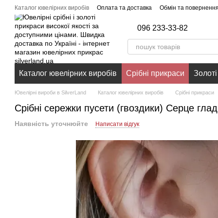
Перейти до основного контенту
Каталог ювелірних виробів
Оплата та доставка
Обмін та поверненн
096 233-33-82
Каталог ювелірних виробів
Срібні прикраси
Золоті
Ювелірні вироби в SilverLand
Каталог ювелірних виробів
Срібні прикраси
Срібні сережки пусети (гвоздики) Серце гла
Наявність уточнюйте
Написати відгук