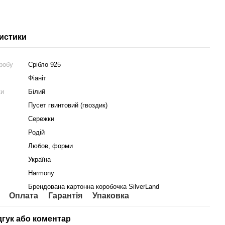
истики
робу
Срібло 925
Фіаніт
ки
Білий
Пусет гвинтовий (гвоздик)
Сережки
Родій
Любов, форми
Україна
Harmony
Брендована картонна коробочка SilverLand
Оплата
Гарантія
Упаковка
дгук або коментар