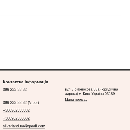
Контактна інформація
096 233-33-82
вул. Ломоносова 58а (юридична
адреса) м. Київ, Україна 03189
Мапа проїзду
096 233-33-82 (Viber)
+380962333382
+380962333382
silverland.ua@gmail.com