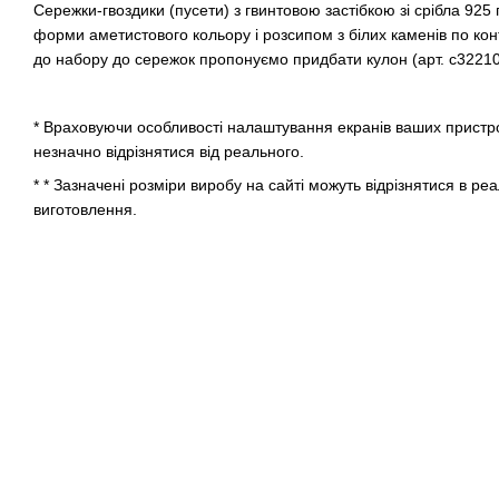
Сережки-гвоздики (пусети) з гвинтовою застібкою зі срібла 925
форми аметистового кольору і розсипом з білих каменів по кон
до набору до сережок пропонуємо придбати кулон (арт. с32210)
* Враховуючи особливості налаштування екранів ваших пристрої
незначно відрізнятися від реального.
* * Зазначені розміри виробу на сайті можуть відрізнятися в ре
виготовлення.