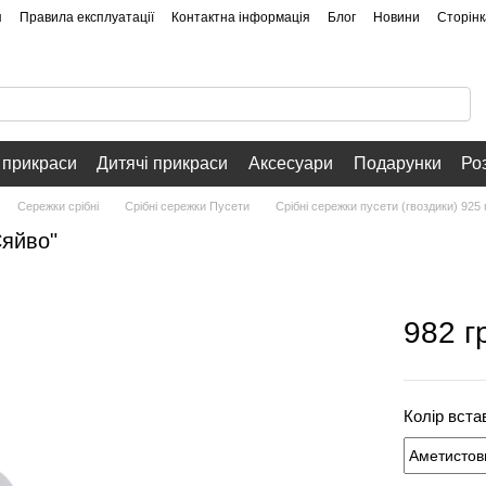
я
Правила експлуатації
Контактна інформація
Блог
Новини
Сторінк
 прикраси
Дитячі прикраси
Аксесуари
Подарунки
Ро
Сережки срібні
Срібні сережки Пусети
Срібні сережки пусети (гвоздики) 925
Сяйво"
982 г
Колір вста