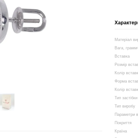
Характер
Матеріал ви
Вага, грам
Вставка
Розмір вста
Колір встав
Форма вста
Колір встав
Тип застібки
Тип виробу
Параметри 
Покриття
Країна