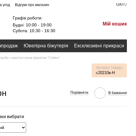
UA
RU
а угод
Відгуки про магазин
Графік роботи:
Мій кошик
Будні: 10:00 - 19:00
Субота: 10:30 - 16:30
зпродаж
Ювелірна біжутерія
Ексклюзивні прикраси
 проби з аметистовим фіанітом "Сяйво"
Артикул товару
с20210в-H
рн
Порівняти
В бажання
вки вибрати