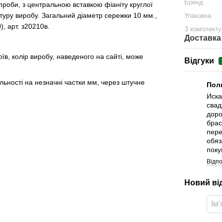
Бренд
 проби, з центральною вставкою фіаніту круглої
туру виробу. Загальний діаметр сережки 10 мм.,
Упаковка
, арт. з20210в.
З комплекту
Доставка
в, колір виробу, наведеного на сайті, може
Відгуки
альності на незначні частки мм, через штучне
Пол
Иска
свад
доро
брас
пере
обяз
поку
Відпо
Новий ві