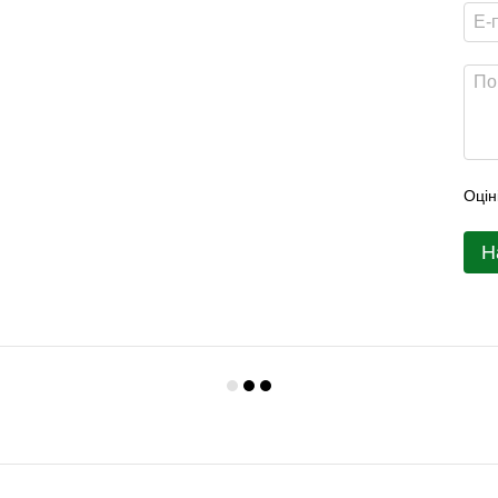
Оцін
Н