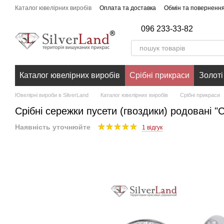
Перейти до основного контенту
Каталог ювелірних виробів
Оплата та доставка
Обмін та поверненн
096 233-33-82
Каталог ювелірних виробів
Срібні прикраси
Золоті
Ювелірні вироби в SilverLand
Каталог ювелірних виробів
Срібні прикраси
Срібні сережки пусети (гвоздики) родовані "
Наявність уточнюйте
1 відгук