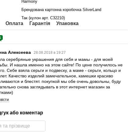
Harmony
Брендована картонна коробочка SilverLand
Так (кулон арт. С32210)
Оплата
Гарантія
Упаковка
1
ина Алексеева
28.08.2018 в 19:27
ла серебряные украшения для себя и мамы - для моей
ьбы. И нашла именно на этом сайте! По цене получилось не
го. Себе взяла серьги и подвеску, а маме - серьги, кольцо и
лет. Качество изделий замечательное, камешки красиво
ливаются и блестят. покупкой мы обе очень довольны, буду
ательно снова заглядывать в этот интернет магазин за
пками)
вісти
дгук або коментар