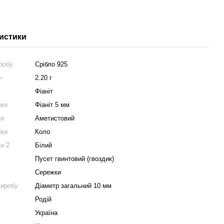
истики
робу
Срібло 925
м≈
2.20 г
Фіаніт
вки
Фіаніт 5 мм
ки
Аметистовий
вки
Коло
ки 2
Білий
Пусет гвинтовий (гвоздик)
Сережки
виробу
Діаметр загальний 10 мм
Родій
Україна