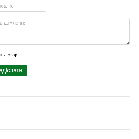
іть товар
адіслати