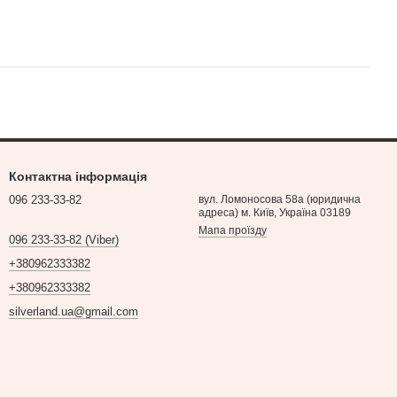
Контактна інформація
096 233-33-82
вул. Ломоносова 58а (юридична
адреса) м. Київ, Україна 03189
Мапа проїзду
096 233-33-82 (Viber)
+380962333382
+380962333382
silverland.ua@gmail.com