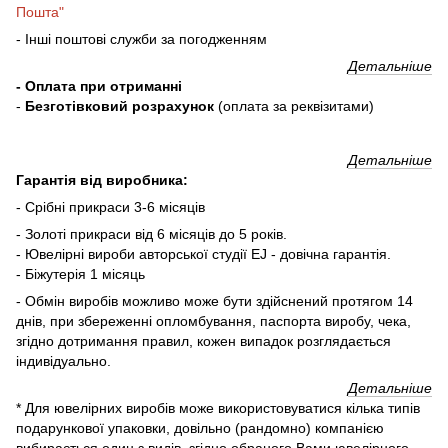
Пошта"
- Інші поштові служби за погодженням
Детальніше
- Оплата при отриманні
-
Безготівковий розрахунок
(оплата за реквізитами)
Детальніше
Гарантія від виробника:
- Срібні прикраси 3-6 місяців
- Золоті прикраси від 6 місяців до 5 років.
- Ювелірні вироби авторської студії EJ - довічна гарантія.
- Біжутерія 1 місяць
- Обмін виробів можливо може бути здійснений протягом 14
днів, при збереженні опломбування, паспорта виробу, чека,
згідно дотримання правил, кожен випадок розглядається
індивідуально.
Детальніше
* Для ювелірних виробів може використовуватися кілька типів
подарункової упаковки, довільно (рандомно) компанією
вибирається один з видів, згідно обраного Вами ювелірного