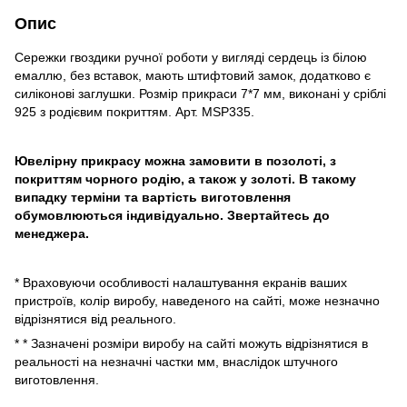
Опис
Сережки гвоздики ручної роботи у вигляді сердець із білою
емаллю, без вставок, мають штифтовий замок, додатково є
силіконові заглушки. Розмір прикраси 7*7 мм, виконані у сріблі
925 з родієвим покриттям. Арт. MSP335.
Ювелірну прикрасу можна замовити в позолоті, з
покриттям чорного родію, а також у золоті. В такому
випадку терміни та вартість виготовлення
обумовлюються індивідуально. Звертайтесь до
менеджера.
* Враховуючи особливості налаштування екранів ваших
пристроїв, колір виробу, наведеного на сайті, може незначно
відрізнятися від реального.
* * Зазначені розміри виробу на сайті можуть відрізнятися в
реальності на незначні частки мм, внаслідок штучного
виготовлення.