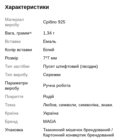
Характеристики
Матеріал
Срібло 925
виробу
Вага, грамм≈
1,34 г
Вставка
Емаль
Колір вставки
Білий
Розмір
7*7 мм
Тип застібки
Пусет штифтовий (гвоздик)
Тип виробу
Сережки
Параметри
Ручна робота
виробу
Покриття
Родій
Тема
Любов, символи, символіка, знаки.
Країна
Україна
Бренд
MAGA
Упаковка
Тканинний мішечок брендований /
Картонний конвертик брендований