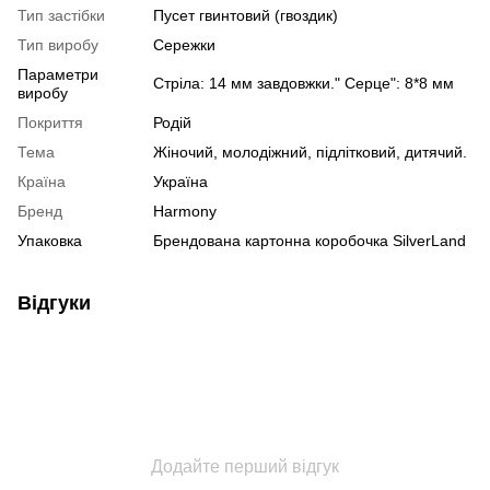
Тип застібки
Пусет гвинтовий (гвоздик)
Тип виробу
Сережки
Параметри
Стріла: 14 мм завдовжки." Серце": 8*8 мм
виробу
Покриття
Родій
Тема
Жіночий, молодіжний, підлітковий, дитячий.
Країна
Україна
Бренд
Harmony
Упаковка
Брендована картонна коробочка SilverLand
Відгуки
Додайте перший відгук