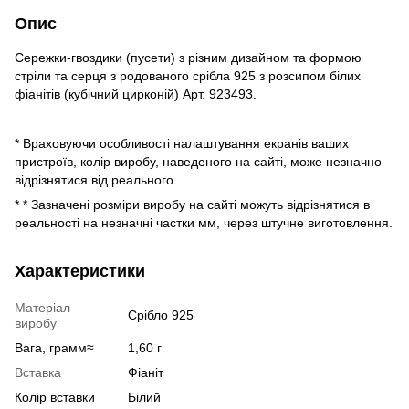
Опис
Сережки-гвоздики (пусети) з різним дизайном та формою
стріли та серця з родованого срібла 925 з розсипом білих
фіанітів (кубічний цирконій) Арт. 923493.
* Враховуючи особливості налаштування екранів ваших
пристроїв, колір виробу, наведеного на сайті, може незначно
відрізнятися від реального.
* * Зазначені розміри виробу на сайті можуть відрізнятися в
реальності на незначні частки мм, через штучне виготовлення.
Характеристики
Матеріал
Срібло 925
виробу
Вага, грамм≈
1,60 г
Вставка
Фіаніт
Колір вставки
Білий