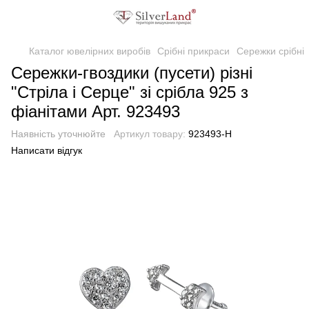
Каталог ювелірних виробів
Срібні прикраси
Сережки срібні
Сережки-гвоздики (пусети) різні
"Стріла і Серце" зі срібла 925 з
фіанітами Арт. 923493
Наявність уточнюйте
Артикул товару:
923493-Н
Написати відгук