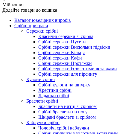
Мій кошик
Додайте товари до кошика
Каталог ювелірних виробів
Срібні прикраси
Сережки срібні
Класичні сережки зі срібла
Срібні сережки Пусети
Срібні сережки Висюльки підвіски
Срібні сережки Кільця
Срібні сережки Кафи
Срібні сережки Протяжки
Срібні сережки із золотими вставками
Срібні сережки для пірсингу
Кулони срібні
Срібні кулони на шнурку
Хрестики срібні
Ладанки срібні
Браслети срібні
Браслети на нитці зі сріблом
Срібні браслети на ногу
Шкіряні браслети зі сріблом
Каблучки срібні
Чоловічі срібні каблучки
Срібні каблучки з золотими вставками