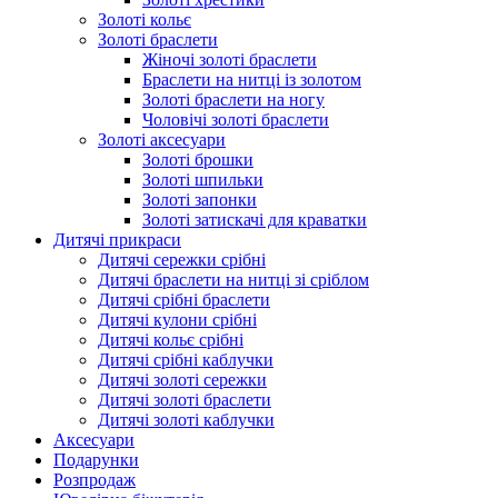
Золоті кольє
Золоті браслети
Жіночі золоті браслети
Браслети на нитці із золотом
Золоті браслети на ногу
Чоловічі золоті браслети
Золоті аксесуари
Золоті брошки
Золоті шпильки
Золоті запонки
Золоті затискачі для краватки
Дитячі прикраси
Дитячі сережки срібні
Дитячі браслети на нитці зі сріблом
Дитячі срібні браслети
Дитячі кулони срібні
Дитячі кольє срібні
Дитячі срібні каблучки
Дитячі золоті сережки
Дитячі золоті браслети
Дитячі золоті каблучки
Аксесуари
Подарунки
Розпродаж