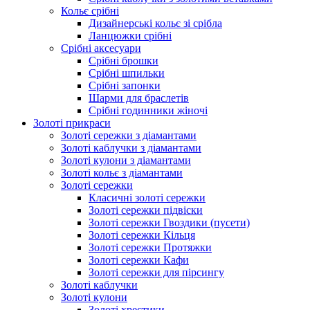
Кольє срібні
Дизайнерські кольє зі срібла
Ланцюжки срібні
Срібні аксесуари
Срібні брошки
Срібні шпильки
Срібні запонки
Шарми для браслетів
Срібні годинники жіночі
Золоті прикраси
Золоті сережки з діамантами
Золоті каблучки з діамантами
Золоті кулони з діамантами
Золоті кольє з діамантами
Золоті сережки
Класичні золоті сережки
Золоті сережки підвіски
Золоті сережки Гвоздики (пусети)
Золоті сережки Кільця
Золоті сережки Протяжки
Золоті сережки Кафи
Золоті сережки для пірсингу
Золоті каблучки
Золоті кулони
Золоті хрестики