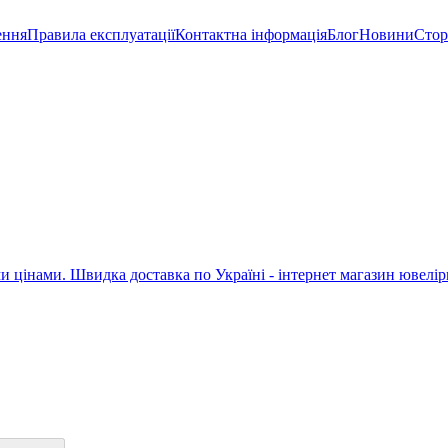
ення
Правила експлуатації
Контактна інформація
Блог
Новини
Стор