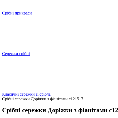
Срібні прикраси
Сережки срібні
Класичні сережки зі срібла
Срібні сережки Доріжки з фіанітами c121517
Срібні сережки Доріжки з фіанітами c1