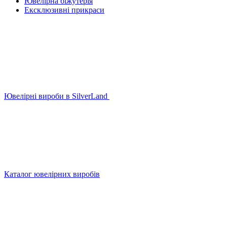
Ювелірна біжутерія
Ексклюзивні прикраси
Ювелірні вироби в SilverLand
Каталог ювелірних виробів