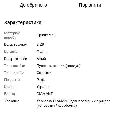
До обраного
Порівняти
Характеристики
Матеріал
Срібло 925
виробу
Вага, грамм≈
2.28
Вставка
Фіаніт
Колір вставки
Білий
Тип застібки
Пусет гвинтовий (гвоздик)
Тип виробу
Сережки
Покриття
Родій
Країна
Україна
Бренд
DIAMANT
Упаковка
Упаковка DIAMANT для ювелірних прикрас
(конвертик / коробочка)