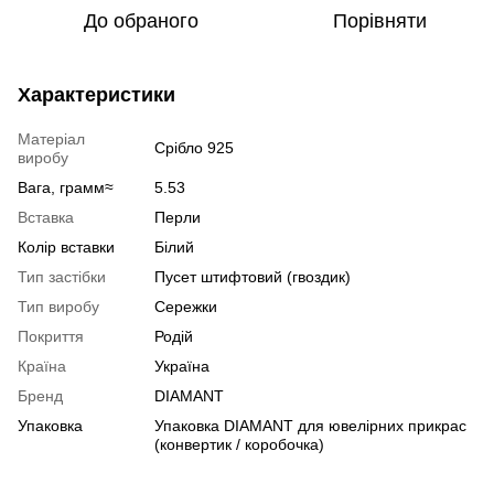
До обраного
Порівняти
Характеристики
Матеріал
Срібло 925
виробу
Вага, грамм≈
5.53
Вставка
Перли
Колір вставки
Білий
Тип застібки
Пусет штифтовий (гвоздик)
Тип виробу
Сережки
Покриття
Родій
Країна
Україна
Бренд
DIAMANT
Упаковка
Упаковка DIAMANT для ювелірних прикрас
(конвертик / коробочка)