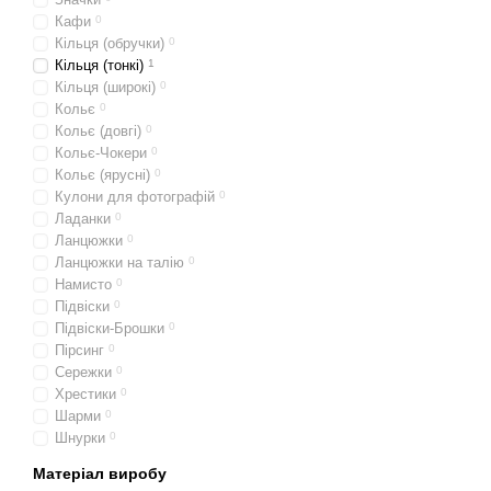
Кафи
0
Кільця (обручки)
0
Кільця (тонкі)
1
Кільця (широкі)
0
Кольє
0
Кольє (довгі)
0
Кольє-Чокери
0
Кольє (ярусні)
0
Кулони для фотографій
0
Ладанки
0
Ланцюжки
0
Ланцюжки на талію
0
Намисто
0
Підвіски
0
Підвіски-Брошки
0
Пірсинг
0
Сережки
0
Хрестики
0
Шарми
0
Шнурки
0
Матеріал виробу