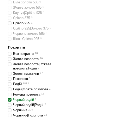
Біле золото 585
0
Жовте золото 585
0
Каучук|Срібло 925
0
Срібло 875
0
Срібло 925
1
Срібло 925|Золото 375
0
Червоне золото 585
0
Шовк|Срібло 925
0
Покриття
Без покриття
10
Жовта позолота
30
Жовта позолота|Рожева
позолота|Родій
2
Золоті пластини
27
Позолота
3
Родій
1832
Родій|Жовта позолота
1
Рожева позолота
16
Чорний родій
1
Чорний родій|Родій
2
Чорніння
204
Чорніння|Позолота
24