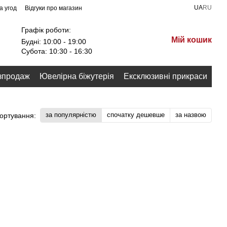
UA
RU
а угод
Відгуки про магазин
Графік роботи:
Мій кошик
Будні: 10:00 - 19:00
Субота: 10:30 - 16:30
зпродаж
Ювелірна біжутерія
Ексклюзивні прикраси
за популярністю
спочатку дешевше
за назвою
ортування: