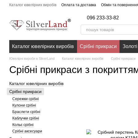
Перейти до основного контенту
Каталог ювелірних виробів
Оплата та доставка
Обмін та поверненн
096 233-33-82
Каталог ювелірних виробів
Срібні прикраси
Золоті
Ювелірні вироби в SilverLand
Каталог ювелірних виробів
Срібні прикраси
Срібні прикраси з покриття
Каталог ювелірних виробів
Срібні прикраси
Сережки срібні
Кулони срібні
Браслети срібні
Каблучки срібні
Кольє срібні
Срібні аксесуари