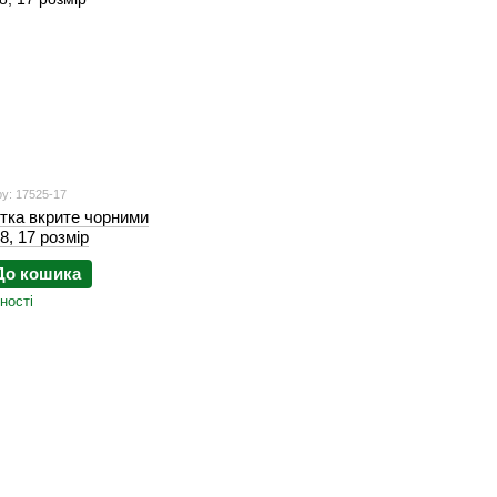
у: 17525-17
ітка вкрите чорними
8, 17 розмір
До кошика
ності