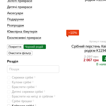
Золоті прикраси
Дитячі прикраси
Аксесуари
Подарунки
Розпродаж
Ювелірна біжутерія
−10%
Ексклюзивні прикраси
Артикул товар
Срібний перстень Кв
Покриття:
Чорний родій
родієм K1194
Очистити фільтр
2 297 грн
2 067 грн
Розділ
В наяв
Сережки срібні
0
Кулони срібні
0
Браслети срібні
0
Дитячі сережки срібні
0
Браслети на нитці зі сріблом
0
Срібні брошки
0
Каблучки срібні
1