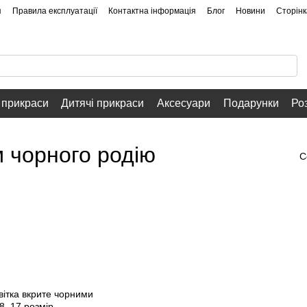
я
Правила експлуатації
Контактна інформація
Блог
Новини
Сторінк
 прикраси
Дитячі прикраси
Аксесуари
Подарунки
Ро
м чорного родію
С