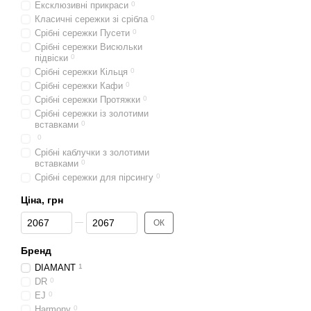
Ексклюзивні прикраси
0
Класичні сережки зі срібла
0
Срібні сережки Пусети
0
Срібні сережки Висюльки
підвіски
0
Срібні сережки Кільця
0
Срібні сережки Кафи
0
Срібні сережки Протяжки
0
Срібні сережки із золотими
вставками
0
0
Срібні каблучки з золотими
вставками
0
Срібні сережки для пірсингу
0
Ціна, грн
Від Ціна, грн
До Ціна, грн
ОК
Бренд
DIAMANT
1
DR
0
EJ
0
Harmony
0