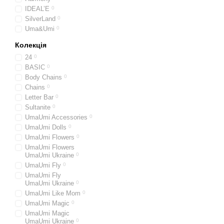
IDEAL’E
0
SilverLand
0
Uma&Umi
0
Колекція
24
0
BASIC
0
Body Chains
0
Chains
0
Letter Bar
0
Sultanite
0
UmaUmi Accessories
0
UmaUmi Dolls
0
UmaUmi Flowers
0
UmaUmi Flowers
UmaUmi Ukraine
0
UmaUmi Fly
0
UmaUmi Fly
UmaUmi Ukraine
0
UmaUmi Like Mom
0
UmaUmi Magic
0
UmaUmi Magic
UmaUmi Ukraine
0