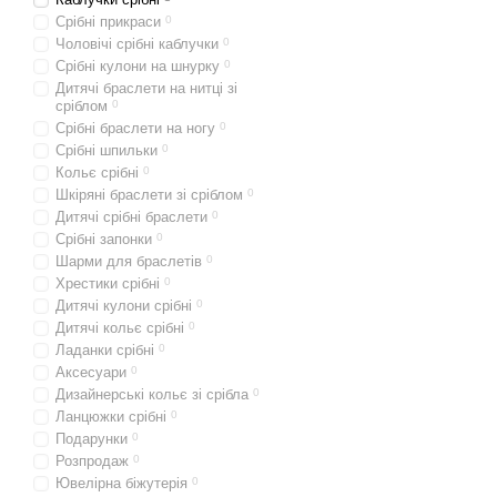
Срібні прикраси
0
Чоловічі срібні каблучки
0
Срібні кулони на шнурку
0
Дитячі браслети на нитці зі
сріблом
0
Срібні браслети на ногу
0
Срібні шпильки
0
Кольє срібні
0
Шкіряні браслети зі сріблом
0
Дитячі срібні браслети
0
Срібні запонки
0
Шарми для браслетів
0
Хрестики срібні
0
Дитячі кулони срібні
0
Дитячі кольє срібні
0
Ладанки срібні
0
Аксесуари
0
Дизайнерські кольє зі срібла
0
Ланцюжки срібні
0
Подарунки
0
Розпродаж
0
Ювелірна біжутерія
0