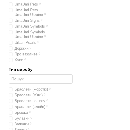
UmaUmi Pets
0
UmaUmi Pets
UmaUmi Ukraine
0
UmaUmi Signs
0
UmaUmi Symbols
0
UmaUmi Symbols
UmaUmi Ukraine
0
Urban Pearls
0
Доріжки
0
Про важливе
0
Хупи
0
Тип виробу
Браслети (жорсткі)
0
Браслети (м'які)
0
Браслети на ногу
0
Браслети (слейв)
0
Брошки
0
Булавки
0
Запонки
0
Значки
0