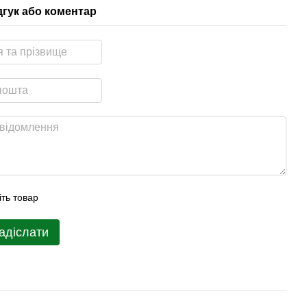
дгук або коментар
іть товар
адіслати