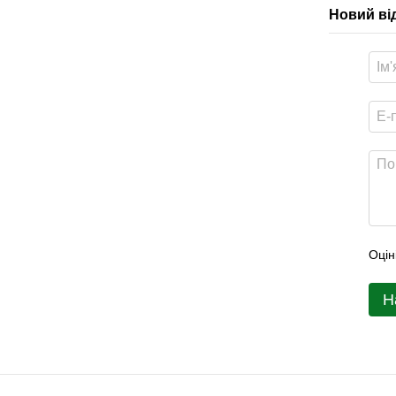
Новий ві
Оцін
Н