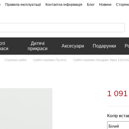
я
Правила експлуатації
Контактна інформація
Блог
Новини
Сторінк
оті
Дитячі
Аксесуари
Подарунки
Р
раси
прикраси
Сережки срібні
Срібні сережки Пусети
Срібні сережки-гвоздики Зірки 120114
1 091
Колір вста