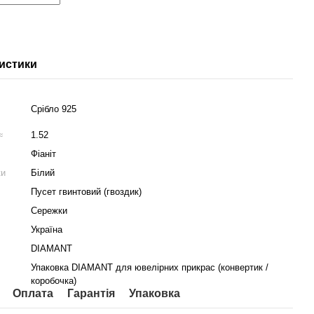
истики
Срібло 925
м≈
1.52
Фіаніт
ки
Білий
Пусет гвинтовий (гвоздик)
Сережки
Україна
DIAMANT
Упаковка DIAMANT для ювелірних прикрас (конвертик /
коробочка)
Оплата
Гарантія
Упаковка