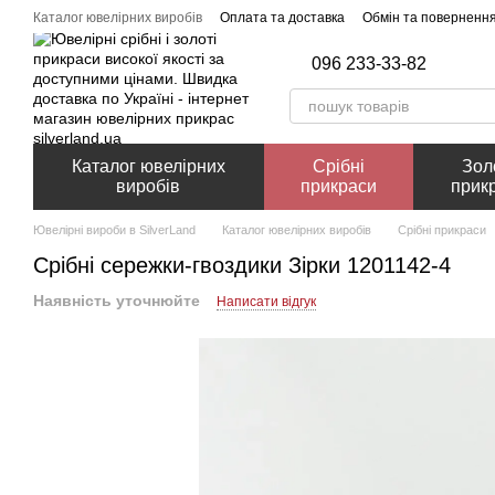
Перейти до основного контенту
Каталог ювелірних виробів
Оплата та доставка
Обмін та поверненн
096 233-33-82
Каталог ювелірних
Срібні
Зол
виробів
прикраси
прик
Ювелірні вироби в SilverLand
Каталог ювелірних виробів
Срібні прикраси
Срібні сережки-гвоздики Зірки 1201142-4
Наявність уточнюйте
Написати відгук