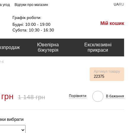
UA
RU
а угод
Відгуки про магазин
Графік роботи:
Мій кошик
Будні: 10:00 - 19:00
Субота: 10:30 - 16:30
Ювелірна
Ексклюзивні
озпродаж
біжутерія
прикраси
2-4
Артикул товару
22375
 грн
1 148 грн
Порівняти
В бажання
вки вибрати