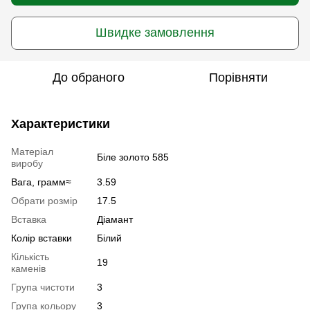
Швидке замовлення
До обраного
Порівняти
Характеристики
Матеріал
Біле золото 585
виробу
Вага, грамм≈
3.59
Обрати розмір
17.5
Вставка
Діамант
Колір вставки
Білий
Кількість
19
каменів
Група чистоти
3
Група кольору
3