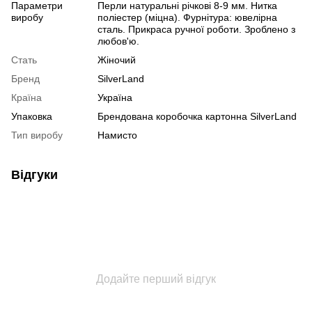
Параметри
Перли натуральні річкові 8-9 мм. Нитка
виробу
поліестер (міцна). Фурнітура: ювелірна
сталь. Прикраса ручної роботи. Зроблено з
любов'ю.
Стать
Жіночий
Бренд
SilverLand
Країна
Україна
Упаковка
Брендована коробочка картонна SilverLand
Тип виробу
Намисто
Відгуки
Додайте перший відгук