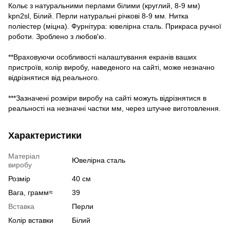
Кольє з натуральними перлами білими (круглий, 8-9 мм)
kpn2sl, Білий. Перли натуральні річкові 8-9 мм. Нитка
поліестер (міцна). Фурнітура: ювелірна сталь. Прикраса ручної
роботи. Зроблено з любов'ю.
**Враховуючи особливості налаштування екранів ваших
пристроїв, колір виробу, наведеного на сайті, може незначно
відрізнятися від реального.
***Зазначені розміри виробу на сайті можуть відрізнятися в
реальності на незначні частки мм, через штучне виготовлення.
Характеристики
Матеріал
Ювелірна сталь
виробу
Розмір
40 см
Вага, грамм≈
39
Вставка
Перли
Колір вставки
Білий