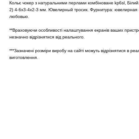
Кольє чокер з натуральними перлами комбіноване kp6sl, Білий
2) 4-6х3-4х2-3 мм. Ювелирный тросик. Фурнитура: ювелирная 
любовью.
**Враховуючи особливості налаштування екранів ваших пристрої
незначно відрізнятися від реального.
***Зазначені розміри виробу на сайті можуть відрізнятися в реа
виготовлення.