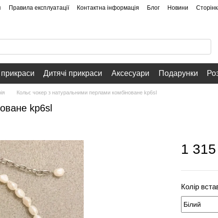
я
Правила експлуатації
Контактна інформація
Блог
Новини
Сторінк
 прикраси
Дитячі прикраси
Аксесуари
Подарунки
Ро
ія
Кольє чокер з натуральними перлами комбіноване kp6sl
оване kp6sl
1 315
Колір вста