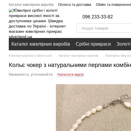
Перейти до основного контенту
Каталог ювелірних виробів
Оплата та доставка
Обмін та поверненн
096 233-33-82
Каталог ювелірних виробів
Срібні прикраси
Золоті
Ювелірні вироби в SilverLand
Каталог ювелірних виробів
Ювелірна біжутер
Кольє чокер з натуральними перлами комбін
Наявність уточнюйте
Написати відгук