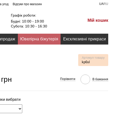
UA
RU
а угод
Відгуки про магазин
Графік роботи:
Мій кошик
Будні: 10:00 - 19:00
Субота: 10:30 - 16:30
зпродаж
Ювелірна біжутерія
Ексклюзивні прикраси
Артикул товару
kp6sl
 грн
Порівняти
В бажання
вки вибрати