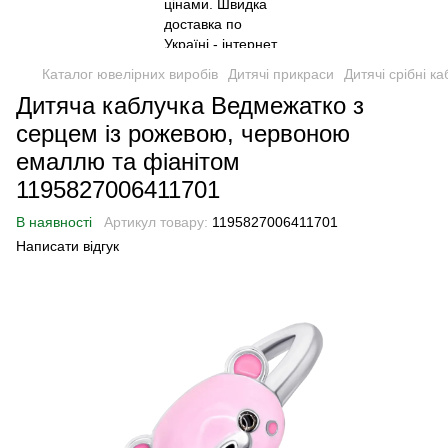
Каталог ювелірних виробів
Дитячі прикраси
Дитячі срібні ка
Дитяча каблучка Ведмежатко з
серцем із рожевою, червоною
емаллю та фіанітом
1195827006411701
В наявності
Артикул товару:
1195827006411701
Написати відгук