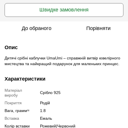
Швидке замовлення
До обраного
Порівняти
Опис
Дитячі срібні каблучки UmaUmi – справжній витвір ювелірного
мистецтва та найкращий подарунок для маленьких принцес.
Характеристики
Матеріал
Срібло 925
виробу
Покриття
Родій
Вага, грамм≈
1.8
Вставка
Емаль
Колір вставки
Рожевий|Червоний