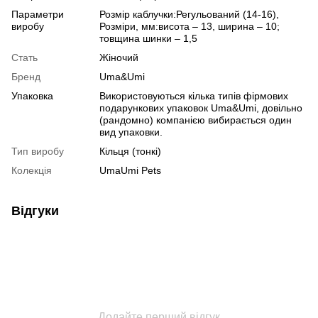
Параметри
Розмір каблучки:Регульований (14-16),
виробу
Розміри, мм:висота – 13, ширина – 10;
товщина шинки – 1,5
Стать
Жіночий
Бренд
Uma&Umi
Упаковка
Використовуються кілька типів фірмових
подарункових упаковок Uma&Umi, довільно
(рандомно) компанією вибирається один
вид упаковки.
Тип виробу
Кільця (тонкі)
Колекція
UmaUmi Pets
Відгуки
Додайте перший відгук