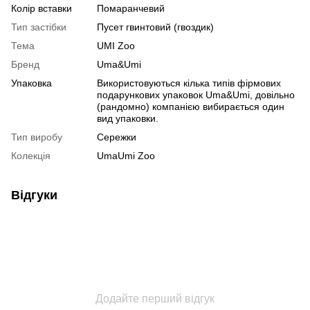
Колір вставки
Помаранчевий
Тип застібки
Пусет гвинтовий (гвоздик)
Тема
UMI Zoo
Бренд
Uma&Umi
Упаковка
Використовуються кілька типів фірмових
подарункових упаковок Uma&Umi, довільно
(рандомно) компанією вибирається один
вид упаковки.
Тип виробу
Сережки
Колекція
UmaUmi Zoo
Відгуки
Додайте перший відгук