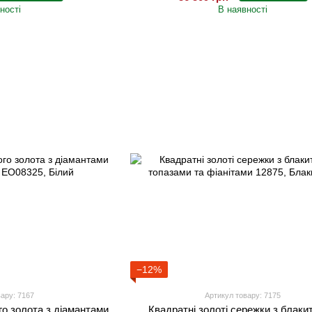
ності
В наявності
−12%
ару: 7167
Артикул товару: 7175
го золота з діамантами
Квадратні золоті сережки з блаки