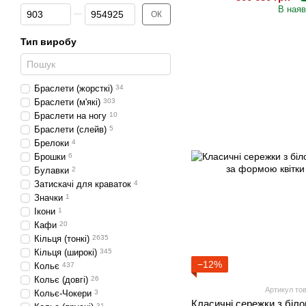
Від Ціна, грн
До Ціна, грн
В наяв
ОК
Тип виробу
Браслети (жорсткі)
34
Браслети (м'які)
303
Браслети на ногу
10
Браслети (слейв)
5
Брелоки
4
Брошки
6
Булавки
2
Затискачі для краваток
4
Значки
1
Ікони
1
Кафи
20
Кільця (тонкі)
2635
Кільця (широкі)
345
−12%
Кольє
437
Кольє (довгі)
26
Артикул тов
Кольє-Чокери
3
Класичні сережки з біло
31