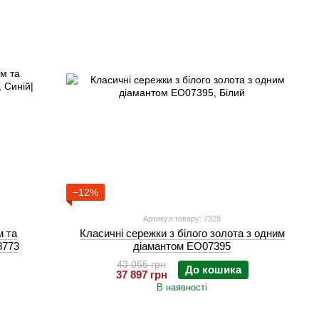
−12%
Артикул товару: 7325
м та
Класичні сережки з білого золота з одним
8773
діамантом EO07395
43 065 грн
До кошика
37 897 грн
В наявності