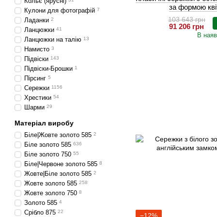
Кольє (ярусні)
за формою кв
Кулони для фотографій
7
103 643 грн
Ладанки
2
91 206 грн
Ланцюжки
41
В наяв
Ланцюжки на талію
13
Намисто
3
Підвіски
143
Підвіски-Брошки
1
Пірсинг
5
Сережки
1156
Хрестики
54
Шарми
29
Матеріал виробу
Біле|Жовте золото 585
2
Біле золото 585
636
Біле золото 750
55
Біле|Червоне золото 585
8
Жовте|Біле золото 585
2
Жовте золото 585
258
Жовте золото 750
8
Золото 585
4
Срібло 875
22
−12%