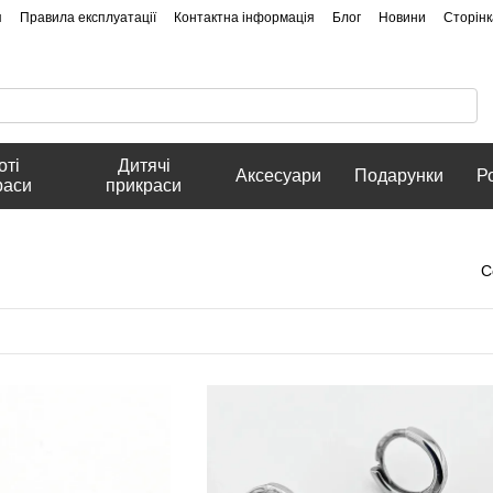
я
Правила експлуатації
Контактна інформація
Блог
Новини
Сторінк
оті
Дитячі
Аксесуари
Подарунки
Р
раси
прикраси
С