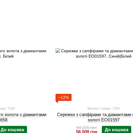
−12%
ару: 7329
Артикул товару: 7334
го золота з діамантами
Сережки з сапфірами та діамантами 
658
золоті EO01597
64 215 грн
До кошика
До кошика
56 509 грн