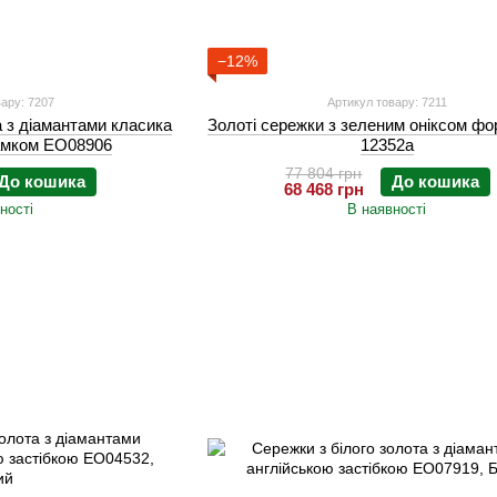
−12%
ару: 7207
Артикул товару: 7211
а з діамантами класика
Золоті сережки з зеленим оніксом ф
замком EO08906
12352а
77 804 грн
До кошика
До кошика
68 468 грн
ності
В наявності