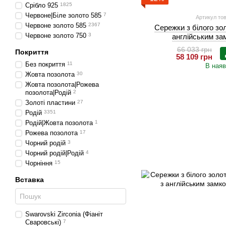
Срібло 925
1825
Червоне|Біле золото 585
7
Артикул тов
Червоне золото 585
2367
Сережки з білого зо
Червоне золото 750
3
англійським з
66 033 грн
Покриття
58 109 грн
Без покриття
11
В наяв
Жовта позолота
30
Жовта позолота|Рожева
позолота|Родій
2
Золоті пластини
27
Родій
3351
Родій|Жовта позолота
1
Рожева позолота
17
Чорний родій
3
Чорний родій|Родій
4
Чорніння
15
Вставка
Swarovski Zirconia (Фіаніт
Сваровські)
7