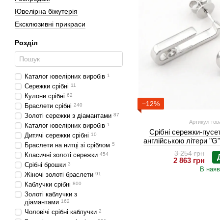
Ювелірна біжутерія
Ексклюзивні прикраси
Розділ
Каталог ювелірних виробів
1
Сережки срібні
11
Кулони срібні
62
−12%
Браслети срібні
240
Золоті сережки з діамантами
87
Артикул тов
Каталог ювелірних виробів
1
Срібні сережки-пусе
Дитячі сережки срібні
10
англійською літери "G
Браслети на нитці зі сріблом
5
3 254 грн
Класичні золоті сережки
454
2 863 грн
Срібні брошки
3
В наяв
Жіночі золоті браслети
91
Каблучки срібні
800
Золоті каблучки з
діамантами
162
Чоловічі срібні каблучки
2