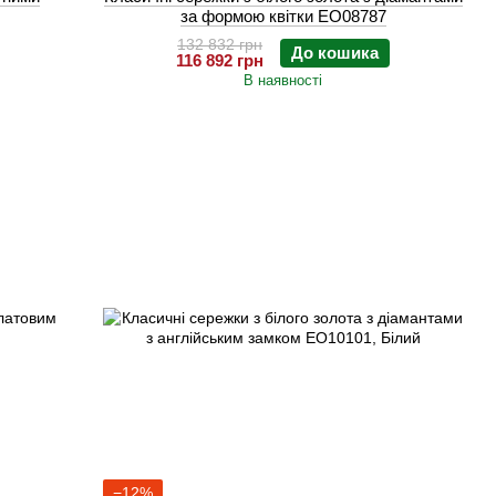
за формою квітки EO08787
132 832 грн
До кошика
116 892 грн
В наявності
−12%