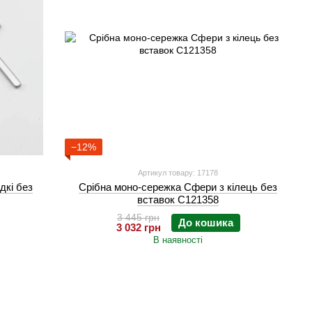
−12%
Артикул товару: 17178
дкі без
Срібна моно-сережка Сфери з кілець без
вставок C121358
3 445 грн
До кошика
3 032 грн
В наявності