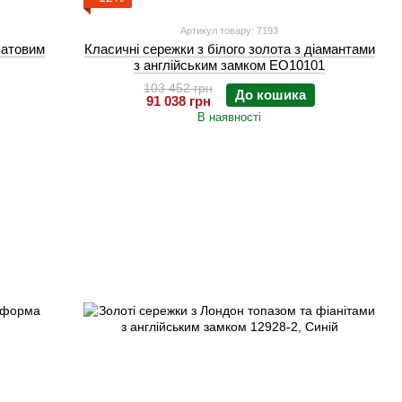
Артикул товару: 7193
латовим
Класичні сережки з білого золота з діамантами
з англійським замком EO10101
103 452 грн
До кошика
91 038 грн
В наявності