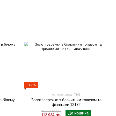
−12%
Артикул товару: 7161
в білому
Золоті сережки з блакитним топазом та
фіанітами 12172
128 334 грн
До кошика
112 934 грн