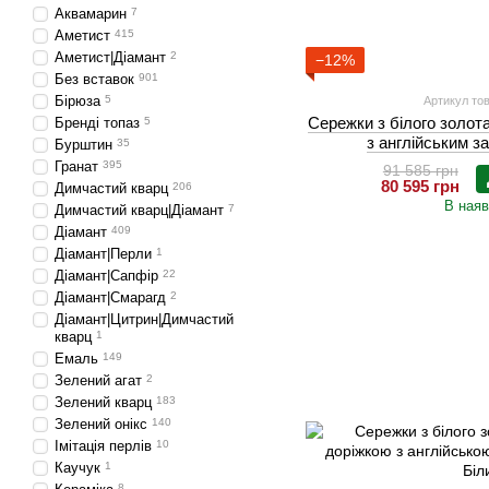
Аквамарин
7
Аметист
415
Аметист|Діамант
2
−12%
Без вставок
901
Бірюза
5
Артикул тов
Сережки з білого золот
Бренді топаз
5
з англійським 
Бурштин
35
Гранат
395
91 585 грн
80 595 грн
Димчастий кварц
206
В наяв
Димчастий кварц|Діамант
7
Діамант
409
Діамант|Перли
1
Діамант|Сапфір
22
Діамант|Смарагд
2
Діамант|Цитрин|Димчастий
кварц
1
Емаль
149
Зелений агат
2
Зелений кварц
183
Зелений онікс
140
Імітація перлів
10
Каучук
1
8