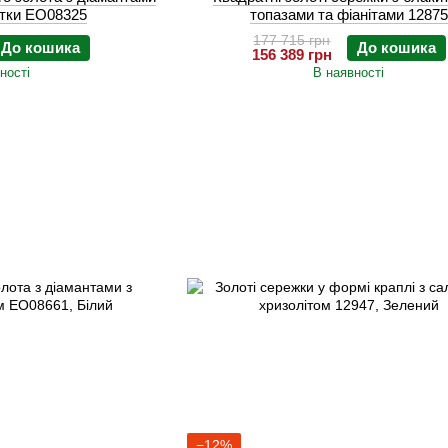
ітки EO08325
топазами та фіанітами 12875
177 715 грн
До кошика
До кошика
156 389 грн
ності
В наявності
−12%