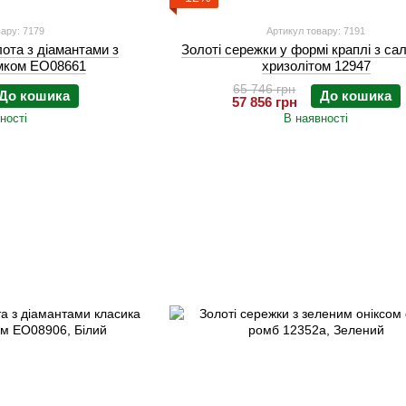
ару: 7179
Артикул товару: 7191
лота з діамантами з
Золоті сережки у формі краплі з са
амком EO08661
хризолітом 12947
65 746 грн
До кошика
До кошика
57 856 грн
ності
В наявності