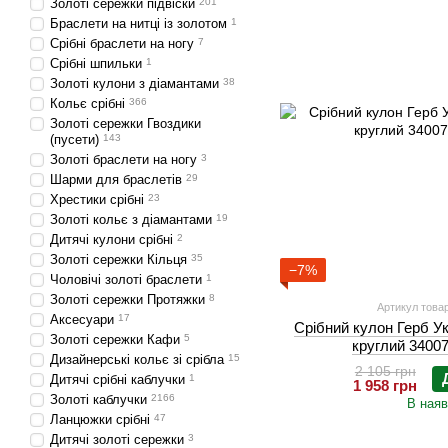
Золоті сережки підвіски
201
Браслети на нитці із золотом
1
Срібні браслети на ногу
7
Срібні шпильки
1
Золоті кулони з діамантами
38
Кольє срібні
366
Золоті сережки Гвоздики
(пусети)
143
Золоті браслети на ногу
3
Шарми для браслетів
29
Хрестики срібні
23
Золоті кольє з діамантами
19
Дитячі кулони срібні
2
Золоті сережки Кільця
35
−7%
Чоловічі золоті браслети
1
Золоті сережки Протяжки
8
Артикул товар
Аксесуари
17
Срібний кулон Герб У
Золоті сережки Кафи
5
круглий 34007
Дизайнерські кольє зі срібла
15
2 105 грн
Дитячі срібні каблучки
1
1 958 грн
Золоті каблучки
2166
В наяв
Ланцюжки срібні
47
Дитячі золоті сережки
3