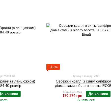
−12%
у: 21803-40
Артикул товару: 7341
країни (з ланцюжком)
Сережки краплі з синім сапфіро
84 40 розмір
діамантами з білого золота EO0
194 175 грн
До кошика
До кошика
170 874 грн
ності
В наявності