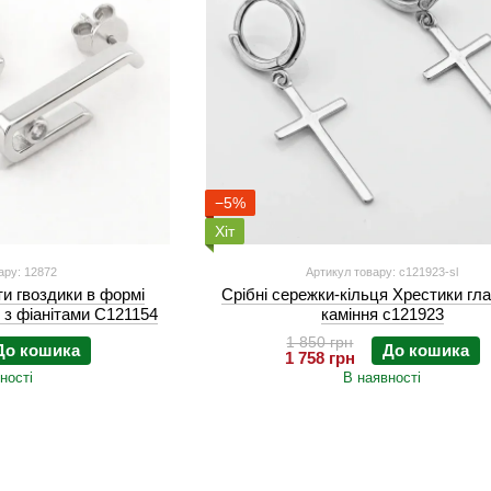
−5%
Хіт
ару: 12872
Артикул товару: c121923-sl
ти гвоздики в формі
Срібні сережки-кільця Хрестики гла
" з фіанітами C121154
каміння c121923
1 850 грн
До кошика
До кошика
1 758 грн
ності
В наявності