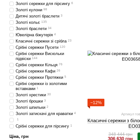
Золоті сережки для пірсингу
6
Золоті кулони
98
Дитячі золоті браслети
3
Золоті кольє
135
Золоті браслети
34
Ювелірна біжутерія
4
Класичні сережки зі срібла
23
Срібні сережки Пусети
120
Срібні сережки Висюльки
підвіски
144
Срібні сережки Кільця
76
Срібні сережки Кафи
26
Срібні сережки Протяжки
5
Срібні сережки із золотими
вставками
1
Золоті хрестики
30
Золоті брошки
3
−12%
Золоті шпильки
2
Золоті затискачі для краватки
4
Артикул тов
1
Класичні сережки з біло
EO03
Срібні сережки для пірсингу
1
348 444 грн
Ціна, грн
306 630 грн