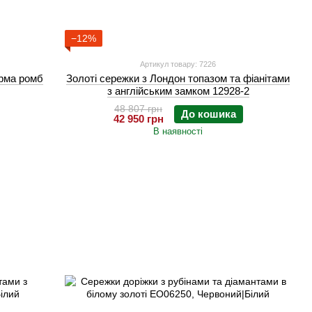
−12%
Артикул товару: 7226
орма ромб
Золоті сережки з Лондон топазом та фіанітами
з англійським замком 12928-2
48 807 грн
До кошика
42 950 грн
В наявності