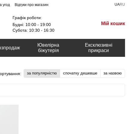
UA
RU
а угод
Відгуки про магазин
Графік роботи:
Мій кошик
Будні: 10:00 - 19:00
Субота: 10:30 - 16:30
Ювелірна
Ексклюзивні
озпродаж
біжутерія
прикраси
за популярністю
спочатку дешевше
за назвою
ортування: