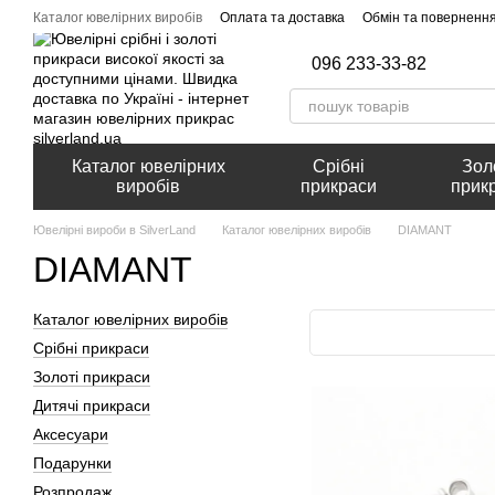
Перейти до основного контенту
Каталог ювелірних виробів
Оплата та доставка
Обмін та поверненн
096 233-33-82
Каталог ювелірних
Срібні
Зол
виробів
прикраси
прик
Ювелірні вироби в SilverLand
Каталог ювелірних виробів
DIAMANT
DIAMANT
Каталог ювелірних виробів
Срібні прикраси
Золоті прикраси
Дитячі прикраси
Аксесуари
Подарунки
Розпродаж