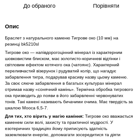
До обраного
Порівняти
Опис
Браслет з натурального каменю Тигрове око (10 мм) на
резинці bk5210sl
Тигрове око — напівдорогоцінний мінерал із характерним
шовковистим блиском, має золотисто-коричневі відтінки і
світловим ефектом котячого ока (чатоянс). Характерний
переливчастий візерунок і рудуватий колір, що нагадує
забарвлення тигра, подарував красиву назву цьому каменю.
За своє сяюче забарвлення в багатьох культурах мінерал
отримав назву «сонячний камінь». Термічна обробка тигрового
ока призводить до появи в його забарвленні червонуватих
тонів. Такі камені називають бичачими очима. Має твердість за
шкалою Мооса 6,5-7.
Для тих, хто вірить у магію каміння:
Тигрове око вважається
каменем сили волі, захисту та практичної мудрості. У
езотеричних традиціях йому приписують здатність
заземлювати енергію, допомагати зосередитися та діяти