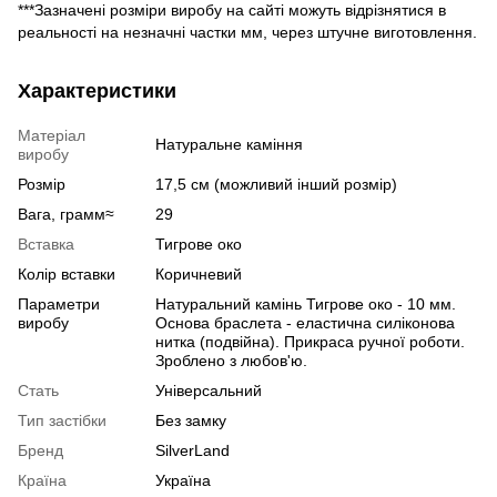
***Зазначені розміри виробу на сайті можуть відрізнятися в
реальності на незначні частки мм, через штучне виготовлення.
Характеристики
Матеріал
Натуральне каміння
виробу
Розмір
17,5 см (можливий інший розмір)
Вага, грамм≈
29
Вставка
Тигрове око
Колір вставки
Коричневий
Параметри
Натуральний камінь Тигрове око - 10 мм.
виробу
Основа браслета - еластична силіконова
нитка (подвійна). Прикраса ручної роботи.
Зроблено з любов'ю.
Стать
Універсальний
Тип застібки
Без замку
Бренд
SilverLand
Країна
Україна