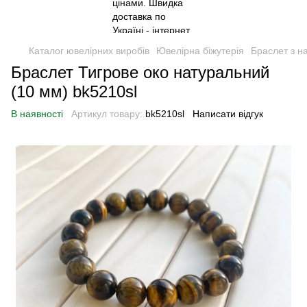
Каталог ювелірних виробів
Ювелірна біжутерія
Браслет з н
Браслет Тигрове око натуральний
(10 мм) bk5210sl
В наявності
Артикул товару:
bk5210sl
Написати відгук