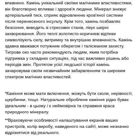
впевнено. Камінь унікальний своїми магічними властивостями,
він благотворно впливає і здоров'я людини. Мінерал знижує
артеріальний тиск, сприяє відновленню кров'яної системи
після перенесеного інсульту. Крім того, камінь позбавляє
безсоння, виводить зі стресових станів, лікує шкірні
захворювання. Його теплі золотисто-коричневі відтінки
символізують силу, витримку та внутрішню впевненість. Камінь
здавна вважався потужним оберегом і талісманом захисту.
Тигрове око часто рекомендують людям, яким потрібна
підтримка у складних ситуаціях, під час важливих рішень або
періодів змін. Протягом усієї людської історії камінь
зачаровував своїм незвичайним забарвленням та широким
спектром магічних властивостей.
*Каміння може мати включення, можуть бути сколи, нерівності,
щербинки, тощо. Натуральне оброблене каміння рідко буває
ідеальним - в цьому і є неймовірна та справжня краса
природного мінералу.
**Враховуючи особливості налаштування екранів ваших
пристроїв, колір виробу, наведеного на сайті, може незначно
відрізнятися від реального.