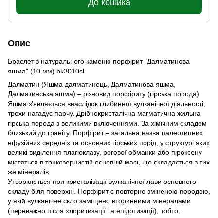
До кошика
Опис
Браслет з натурального каменю порфірит "Далматинова
яшма" (10 мм) bk3010sl
Далматин (Яшма далматинець, Далматинова яшма,
Далматинська яшма) – різновид порфіриту (гірська порода).
Яшма з'являється внаслідок глибинної вулканічної діяльності,
трохи нагадує парчу. Дрібнокристалічна магматична жильна
гірська порода з великими включеннями. За хімічним складом
близький до граніту. Порфірит – загальна назва палеотипних
ефузійних середніх та основних гірських порід, у структурі яких
великі виділення плагіоклазу, рогової обманки або піроксену
містяться в тонкозернистій основній масі, що складається з тих
же мінералів.
Утворюються при кристалізації вулканічної лави основного
складу біля поверхні. Порфірит є повторно зміненою породою,
у якій вулканічне скло заміщено вторинними мінералами
(переважно після хлоритизації та епідотизації), тобто.