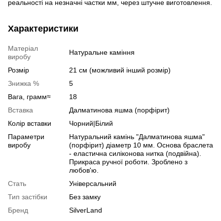
реальності на незначні частки мм, через штучне виготовлення.
Характеристики
Матеріал
Натуральне каміння
виробу
Розмір
21 см (можливий інший розмір)
Знижка %
5
Вага, грамм≈
18
Вставка
Далматинова яшма (порфірит)
Колір вставки
Чорний|Білий
Параметри
Натуральний камінь "Далматинова яшма"
виробу
(порфірит) діаметр 10 мм. Основа браслета
- еластична силіконова нитка (подвійна).
Прикраса ручної роботи. Зроблено з
любов'ю.
Стать
Універсальний
Тип застібки
Без замку
Бренд
SilverLand