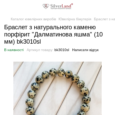
Каталог ювелірних виробів
Ювелірна біжутерія
Браслет з н
Браслет з натурального каменю
порфірит "Далматинова яшма" (10
мм) bk3010sl
В наявності
Артикул товару:
bk3010sl
Написати відгук