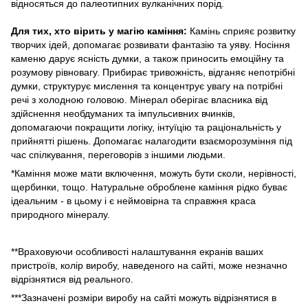
відносяться до палеотипних вулканічних порід.
Для тих, хто вірить у магію каміння:
Камінь сприяє розвитку
творчих ідей, допомагає розвивати фантазію та уяву. Носіння
каменю дарує ясність думки, а також приносить емоційну та
розумову рівновагу. Прибирає тривожність, відганяє непотрібні
думки, структурує мислення та концентрує увагу на потрібні
речі з холодною головою. Мінерал оберігає власника від
здійснення необдуманих та імпульсивних вчинків,
допомагаючи покращити логіку, інтуїцію та раціональність у
прийнятті рішень. Допомагає налагодити взаєморозуміння під
час спілкування, переговорів з іншими людьми.
*Каміння може мати включення, можуть бути сколи, нерівності,
щербинки, тощо. Натуральне оброблене каміння рідко буває
ідеальним - в цьому і є неймовірна та справжня краса
природного мінералу.
**Враховуючи особливості налаштування екранів ваших
пристроїв, колір виробу, наведеного на сайті, може незначно
відрізнятися від реального.
***Зазначені розміри виробу на сайті можуть відрізнятися в