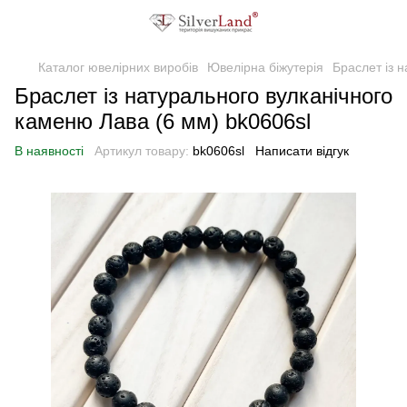
Каталог ювелірних виробів
Ювелірна біжутерія
Браслет із 
Браслет із натурального вулканічного
каменю Лава (6 мм) bk0606sl
В наявності
Артикул товару:
bk0606sl
Написати відгук