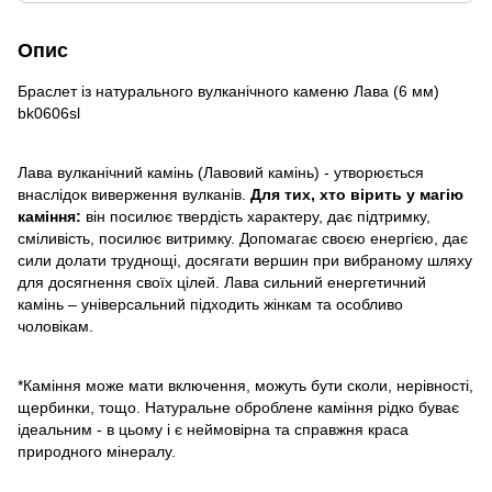
Опис
Браслет із натурального вулканічного каменю Лава (6 мм)
bk0606sl
Лава вулканічний камінь (Лавовий камінь) - утворюється
внаслідок виверження вулканів.
Для тих, хто вірить у магію
каміння:
він посилює твердість характеру, дає підтримку,
сміливість, посилює витримку. Допомагає своєю енергією, дає
сили долати труднощі, досягати вершин при вибраному шляху
для досягнення своїх цілей. Лава сильний енергетичний
камінь – універсальний підходить жінкам та особливо
чоловікам.
*Каміння може мати включення, можуть бути сколи, нерівності,
щербинки, тощо. Натуральне оброблене каміння рідко буває
ідеальним - в цьому і є неймовірна та справжня краса
природного мінералу.