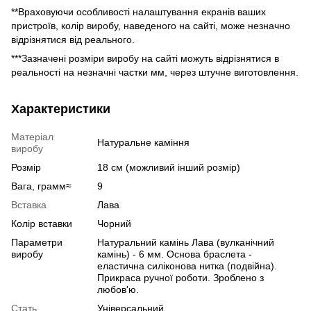
**Враховуючи особливості налаштування екранів ваших
пристроїв, колір виробу, наведеного на сайті, може незначно
відрізнятися від реального.
***Зазначені розміри виробу на сайті можуть відрізнятися в
реальності на незначні частки мм, через штучне виготовлення.
Характеристики
Матеріал
Натуральне каміння
виробу
Розмір
18 см (можливий інший розмір)
Вага, грамм≈
9
Вставка
Лава
Колір вставки
Чорний
Параметри
Натуральний камінь Лава (вулканічний
виробу
камінь) - 6 мм. Основа браслета -
еластична силіконова нитка (подвійна).
Прикраса ручної роботи. Зроблено з
любов'ю.
Стать
Універсальний