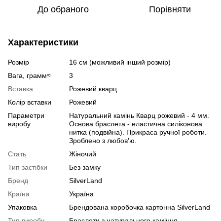
До обраного
Порівняти
Характеристики
Розмір
16 см (можливий інший розмір)
Вага, грамм≈
3
Вставка
Рожевий кварц
Колір вставки
Рожевий
Параметри
Натуральний камінь Кварц рожевий - 4 мм.
виробу
Основа браслета - еластична силіконова
нитка (подвійна). Прикраса ручної роботи.
Зроблено з любов'ю.
Стать
Жіночий
Тип застібки
Без замку
Бренд
SilverLand
Країна
Україна
Упаковка
Брендована коробочка картонна SilverLand
Тип виробу
Браслети з натурального каміння