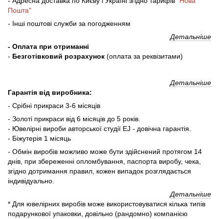
- Адресна доставка по Києву і Україні згідно тарифів
"Нова
Пошта"
- Інші поштові служби за погодженням
Детальніше
- Оплата при отриманні
-
Безготівковий розрахунок
(оплата за реквізитами)
Детальніше
Гарантія від виробника:
- Срібні прикраси 3-6 місяців
- Золоті прикраси від 6 місяців до 5 років.
- Ювелірні вироби авторської студії EJ - довічна гарантія.
- Біжутерія 1 місяць
- Обмін виробів можливо може бути здійснений протягом 14
днів, при збереженні опломбування, паспорта виробу, чека,
згідно дотримання правил, кожен випадок розглядається
індивідуально.
Детальніше
* Для ювелірних виробів може використовуватися кілька типів
подарункової упаковки, довільно (рандомно) компанією