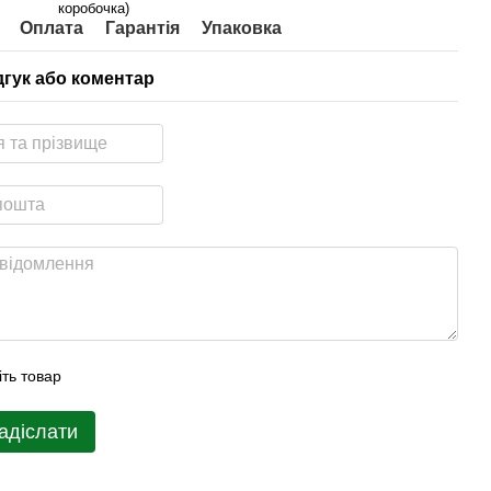
коробочка)
Оплата
Гарантія
Упаковка
дгук або коментар
іть товар
адіслати