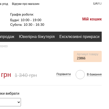
UA
RU
а угод
Відгуки про магазин
Графік роботи:
Мій кошик
Будні: 10:00 - 19:00
Субота: 10:30 - 16:30
зпродаж
Ювелірна біжутерія
Ексклюзивні прикраси
202433
Артикул товару
23866
 грн
1 340 грн
Порівняти
В бажання
вки вибрати