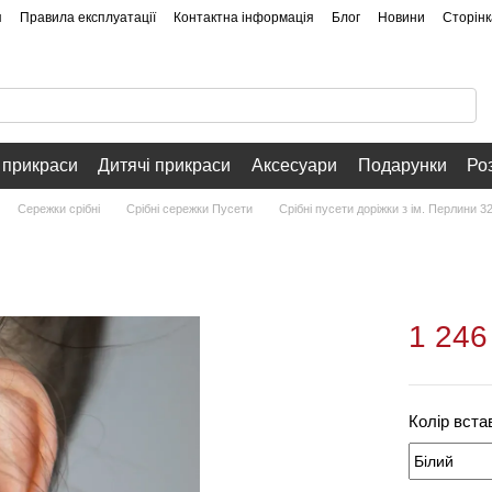
я
Правила експлуатації
Контактна інформація
Блог
Новини
Сторінк
 прикраси
Дитячі прикраси
Аксесуари
Подарунки
Ро
Сережки срібні
Срібні сережки Пусети
Срібні пусети доріжки з ім. Перлини 3
1 246
Колір вста