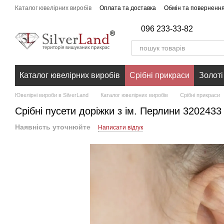
Перейти до основного контенту
Каталог ювелірних виробів
Оплата та доставка
Обмін та поверненн
096 233-33-82
Каталог ювелірних виробів
Срібні прикраси
Золоті
Ювелірні вироби в SilverLand
Каталог ювелірних виробів
Срібні прикраси
Срібні пусети доріжки з ім. Перлини 3202433
Наявність уточнюйте
Написати відгук