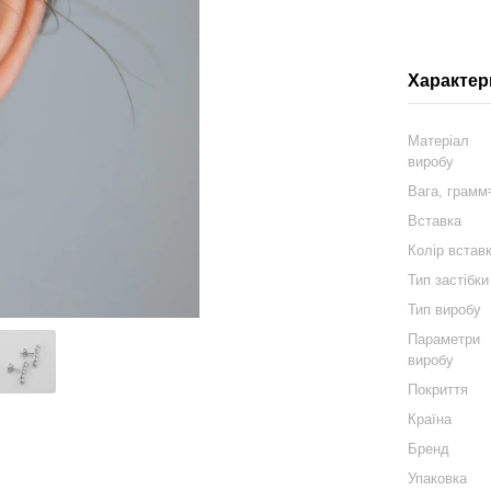
Характер
Матеріал
виробу
Вага, грам
Вставка
Колір встав
Тип застібки
Тип виробу
Параметри
виробу
Покриття
Країна
Бренд
Упаковка