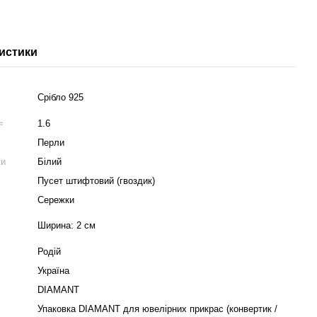
истики
Срібло 925
м≈
1.6
Перли
ки
Білий
Пусет штифтовий (гвоздик)
Сережки
Ширина: 2 см
Родій
Україна
DIAMANT
Упаковка DIAMANT для ювелірних прикрас (конвертик /