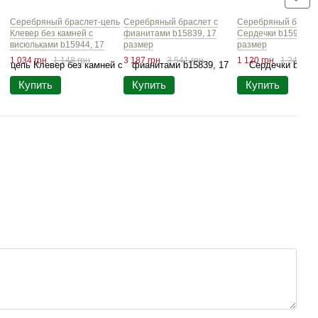
Серебряный браслет-цепь
Серебряный браслет с
Серебряный брасл
Клевер без камней с
фианитами b15839, 17
Сердечки b15954, 1
висюльками b15944, 17
размер
размер
размер
1 034 грн
1 148 грн
3 187 грн
3 541 грн
1 120 грн
1 244 грн
Купить
Купить
Купить