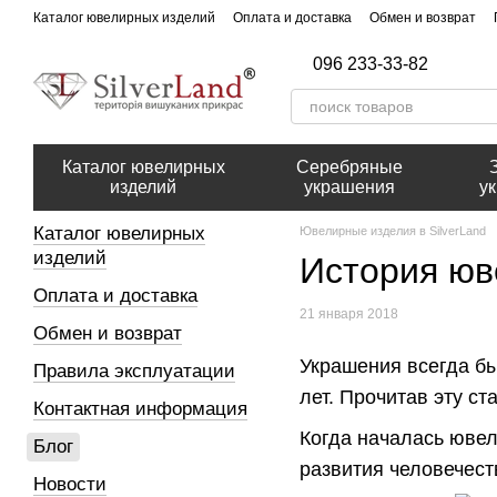
Перейти к основному контенту
Каталог ювелирных изделий
Оплата и доставка
Обмен и возврат
096 233-33-82
Каталог ювелирных
Серебряные
изделий
украшения
у
Каталог ювелирных
Ювелирные изделия в SilverLand
изделий
История юв
Оплата и доставка
21 января 2018
Обмен и возврат
Украшения всегда бы
Правила эксплуатации
лет. Прочитав эту с
Контактная информация
Когда началась ювел
Блог
развития человечест
Новости