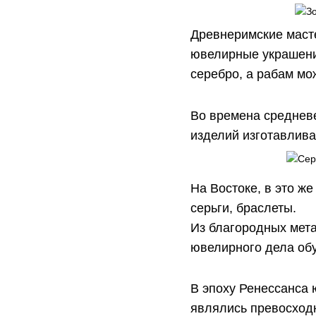
Древнеримские маст
ювелирные украшени
серебро, а рабам мо
Во времена среднев
изделий изготавлива
На Востоке, в это ж
серьги, брас
Из благородных мет
ювелирного дела обу
В эпоху Ренессанса 
являлись превосход