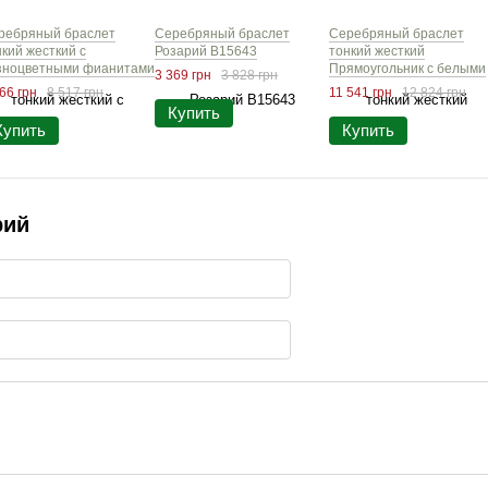
ребряный браслет
Серебряный браслет
Серебряный браслет
нкий жесткий с
Розарий B15643
тонкий жесткий
зноцветными фианитами
Прямоугольник с белыми
3 369 грн
3 828 грн
подвесками B15426
фианитами b15873
66 грн
8 517 грн
11 541 грн
12 824 грн
Купить
Купить
Купить
рий