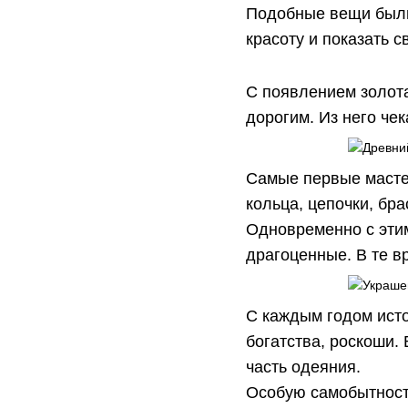
Подобные вещи были 
красоту и показать с
С появлением золот
дорогим. Из него че
Самые первые мастер
кольца, цепочки, бра
Одновременно с этим
драгоценные. В те в
С каждым годом ист
богатства, роскоши.
часть одеяния.
Особую самобытность