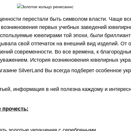
оценности перестали быть символом власти. Чаще вс
возникновения первых учебных заведений ювелирно
используемые ювелирами той эпохи, были бриллиант
ывала свой отпечаток на внешний вид изделий. От 
ений современности. Во все времена, к благородны
 уважением. История возникновения ювелирных укра
газине SilverLand Вы всегда подберет особенное ук
тьей, информация в ней полезна каждому и интересн
 прочесть:
етать золотые украшения с серебряными