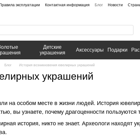
Правила эксплуатации
Контактная информация
Блог
Новости
Стран
Золотые
Детские
Аксессуары
Подарки
Рас
крашения
украшения
Блог
История возникновения ювелирных украшений
елирных украшений
ли на особом месте в жизни людей. История ювели
татью, вы узнаете, почему драгоценности пользуются
ирная история, никто не знает. Археологи находят 
ва.