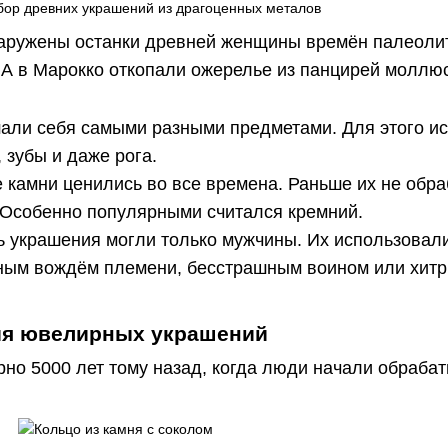
аружены останки древней женщины времён палеолит
 А в Марокко откопали ожерелье из панцирей моллюск
али себя самыми разными предметами. Для этого и
 зубы и даже рога.
камни ценились во все времена. Раньше их не обра
 Особенно популярными считался кремний.
ь украшения могли только мужчины. Их использовали 
вным вождём племени, бесстрашным воином или хитр
ия ювелирных украшений
но 5000 лет тому назад, когда люди начали обрабат