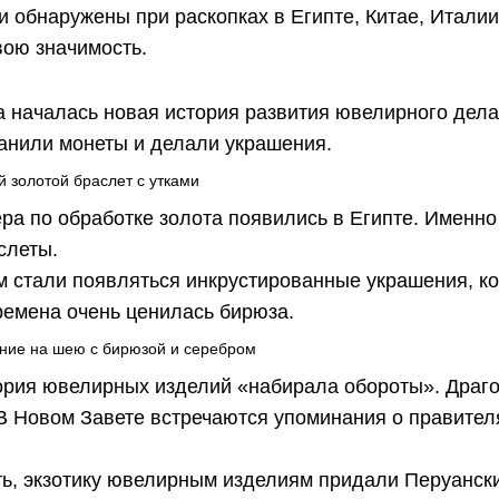
обнаружены при раскопках в Египте, Китае, Италии
вою значимость.
а началась новая история развития ювелирного дел
канили монеты и делали украшения.
а по обработке золота появились в Египте. Именно
слеты.
 стали появляться инкрустированные украшения, ко
ремена очень ценилась бирюза.
ория ювелирных изделий «набирала обороты». Драг
 В Новом Завете встречаются упоминания о правителя
, экзотику ювелирным изделиям придали Перуанские