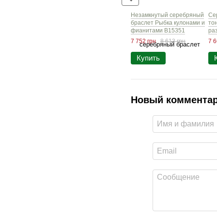
Незамкнутый серебряный
Се
браслет Рыбка кулонами и
то
фианитами B15351
ра
с 
7 752 грн
8 613 грн
7 6
Купить
Новый коммента