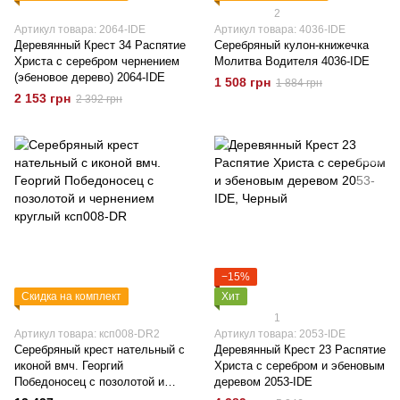
2
Артикул товара: 2064-IDE
Артикул товара: 4036-IDE
Деревянный Крест 34 Распятие
Серебряный кулон-книжечка
Христа с серебром чернением
Молитва Водителя 4036-IDE
(эбеновое дерево) 2064-IDE
1 508 грн
1 884 грн
2 153 грн
2 392 грн
−15%
Скидка на комплект
Хит
1
Артикул товара: ксп008-DR2
Артикул товара: 2053-IDE
Серебряный крест нательный с
Деревянный Крест 23 Распятие
иконой вмч. Георгий
Христа с серебром и эбеновым
Победоносец с позолотой и
деревом 2053-IDE
чернением круглый ксп008-DR