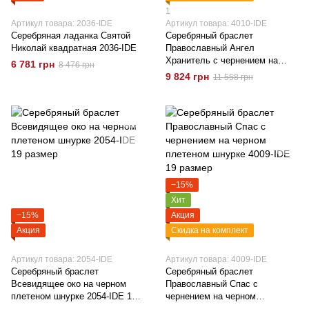
1
Артикул товара: 2036-IDE
Артикул товара: 4010-IDE
Серебряная ладанка Святой
Серебряный браслет
Николай квадратная 2036-IDE
Православный Ангел
Хранитель с чернением на
6 781 грн
8 476 грн
черном плетеном шнурке
9 824 грн
11 558 грн
(Лавсан) 4010-Ide 19 размер
−15%
Хит
−15%
Акция
Акция
Скидка на комплект
Артикул товара: 2054-IDE
Артикул товара: 4009-IDE
Серебряный браслет
Серебряный браслет
Всевидящее око на черном
Православный Спас с
плетеном шнурке 2054-IDE 19
чернением на черном
размер
плетеном шнурке 4009-IDE 19