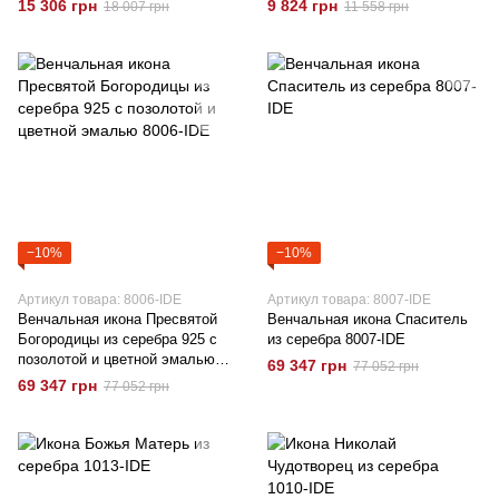
15 306 грн
9 824 грн
18 007 грн
11 558 грн
размер
−10%
−10%
Артикул товара: 8006-IDE
Артикул товара: 8007-IDE
Венчальная икона Пресвятой
Венчальная икона Спаситель
Богородицы из серебра 925 с
из серебра 8007-IDE
позолотой и цветной эмалью
69 347 грн
77 052 грн
8006-IDE
69 347 грн
77 052 грн