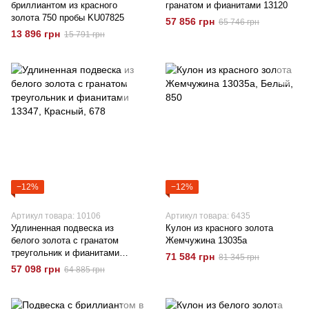
бриллиантом из красного
гранатом и фианитами 13120
золота 750 пробы KU07825
57 856 грн
65 746 грн
13 896 грн
15 791 грн
−12%
−12%
Артикул товара: 10106
Артикул товара: 6435
Удлиненная подвеска из
Кулон из красного золота
белого золота с гранатом
Жемчужина 13035а
треугольник и фианитами
71 584 грн
81 345 грн
13347
57 098 грн
64 885 грн