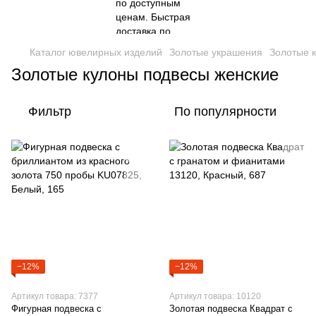
Каталог ювелирных изделий
Золотые украшения
Золотые 
Золотые кулоны подвесы женские
Фильтр
По популярности
−12%
−12%
Артикул товара: 7377
Артикул товара: 10120
Фигурная подвеска с
Золотая подвеска Квадрат с