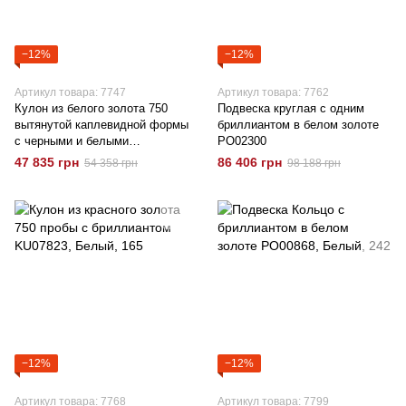
−12%
−12%
Артикул товара: 7747
Артикул товара: 7762
Кулон из белого золота 750
Подвеска круглая с одним
вытянутой каплевидной формы
бриллиантом в белом золоте
с черными и белыми
РО02300
бриллиантами KU08462
47 835 грн
86 406 грн
54 358 грн
98 188 грн
−12%
−12%
Артикул товара: 7768
Артикул товара: 7799