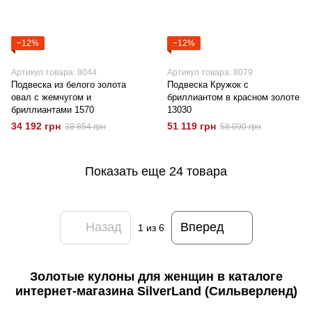
−12%
−12%
Артикул товара: 8044
Артикул товара: 8079
Подвеска из белого золота
Подвеска Кружок с
овал с жемчугом и
бриллиантом в красном золоте
бриллиантами 1570
13030
34 192 грн
51 119 грн
38 854 грн
58 090 грн
Показать еще 24 товара
Назад
Вперед
1
из 6
Золотые кулоны для женщин в каталоге
интернет-магазина SilverLand (Сильверленд)