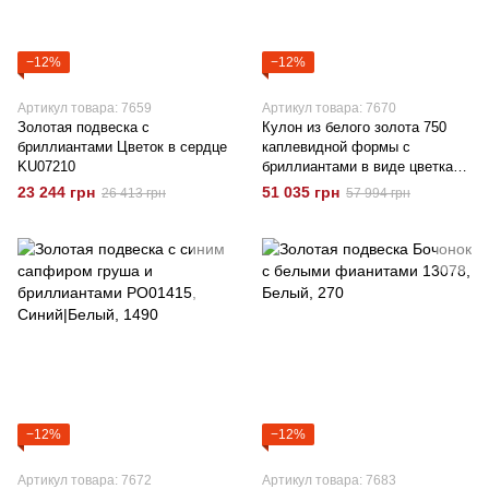
−12%
−12%
Артикул товара: 7659
Артикул товара: 7670
Золотая подвеска с
Кулон из белого золота 750
бриллиантами Цветок в сердце
каплевидной формы с
KU07210
бриллиантами в виде цветка
KU07128
23 244 грн
51 035 грн
26 413 грн
57 994 грн
−12%
−12%
Артикул товара: 7672
Артикул товара: 7683