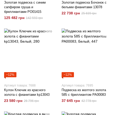
Золотая подвеска с синим
Золотая подвеска Бочонок с
сапфиром груша и
белыми фианитами 13078
бриллиантами РО01415
22 738 грн
25 839 грн
125 482 грн
142 593 грн
−12%
−12%
Артикул товара: 7688
Артикул товара: 7695
Кулон Ключик из красного
Подвеска из желтого золота
золота с фианитами kp13043
585 с бриллиантом РА00083
23 580 грн
37 645 грн
26 796 грн
42 778 грн