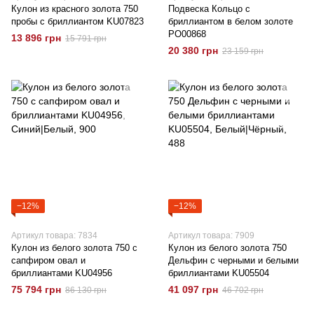
Кулон из красного золота 750
Подвеска Кольцо с
пробы с бриллиантом KU07823
бриллиантом в белом золоте
РО00868
13 896 грн
15 791 грн
20 380 грн
23 159 грн
−12%
−12%
Артикул товара: 7834
Артикул товара: 7909
Кулон из белого золота 750 с
Кулон из белого золота 750
сапфиром овал и
Дельфин с черными и белыми
бриллиантами KU04956
бриллиантами KU05504
75 794 грн
41 097 грн
86 130 грн
46 702 грн