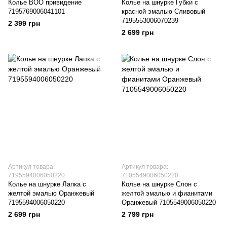
Колье BOO привидение
Колье на шнурке Губки с
7195769006041101
красной эмалью Сливовый
7195553006070239
2 399 грн
2 699 грн
Артикул товара:
Артикул товара:
7195594006050220
7105549006050220
Колье на шнурке Лапка с
Колье на шнурке Слон с
желтой эмалью Оранжевый
желтой эмалью и фианитами
7195594006050220
Оранжевый 7105549006050220
2 699 грн
2 799 грн