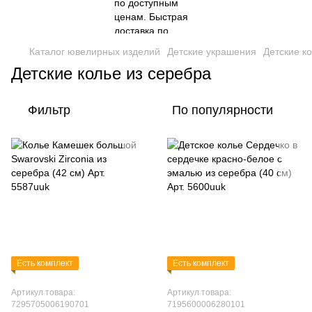
Каталог ювелирных изделий
Детские украшения
Детские к
Детские колье из серебра
Фильтр
По популярности
Есть комплект
Есть комплект
Артикул товара:
Артикул товара:
7295705006190701
7195600006280101