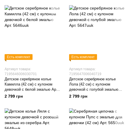
Есть комплект
Есть комплект
Артикул товара:
Артикул товара:
7195646006030701
7195647006040719
Детское серебряное колье
Детское серебряное колье
Камилла (42 см) с кулоном
Лола (42 см) с кулоном
девочкой с белой эмалью Арт.
девочкой с голубой эмалью
5646uuk
Арт. 5647uuk
2 799 грн
2 799 грн