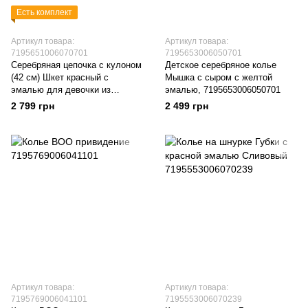
Есть комплект
Артикул товара:
Артикул товара:
7195651006070701
7195653006050701
Серебряная цепочка с кулоном
Детское серебряное колье
(42 см) Шкет красный с
Мышка с сыром с желтой
эмалью для девочки из
эмалью, 7195653006050701
серебра Арт. 5651uuk
2 799 грн
2 499 грн
Артикул товара:
Артикул товара:
7195769006041101
7195553006070239