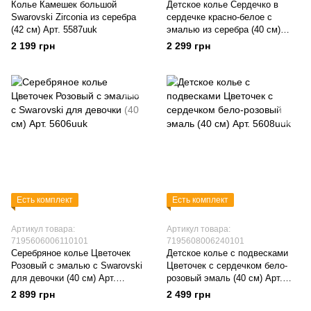
Колье Камешек большой
Детское колье Сердечко в
Swarovski Zirconia из серебра
сердечке красно-белое с
(42 см) Арт. 5587uuk
эмалью из серебра (40 см)
Арт. 5600uuk
2 199 грн
2 299 грн
Есть комплект
Есть комплект
Артикул товара:
Артикул товара:
7195606006110101
7195608006240101
Серебряное колье Цветочек
Детское колье с подвесками
Розовый с эмалью с Swarovski
Цветочек с сердечком бело-
для девочки (40 см) Арт.
розовый эмаль (40 см) Арт.
5606uuk
5608uuk
2 899 грн
2 499 грн