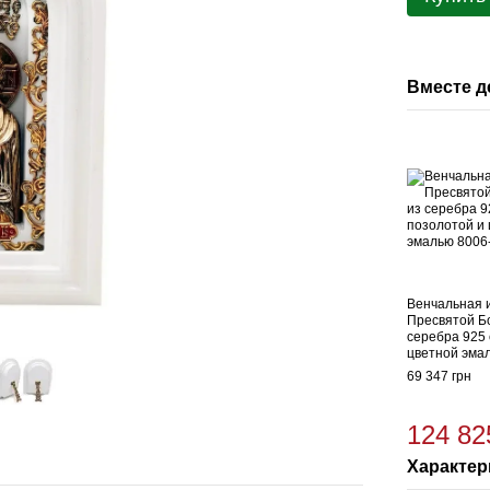
Вместе 
Венчальная 
Пресвятой Б
серебра 925 
цветной эма
69 347 грн
124 82
Характер