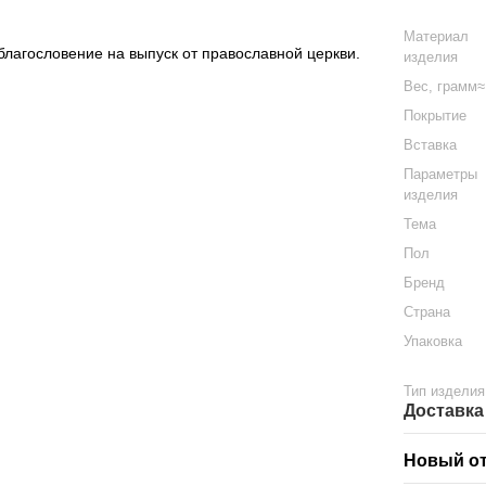
Материал
благословение на выпуск от православной церкви.
изделия
Вес, грамм
Покрытие
Вставка
Параметры
изделия
Тема
Пол
Бренд
Страна
Упаковка
Тип изделия
Доставка
Новый о