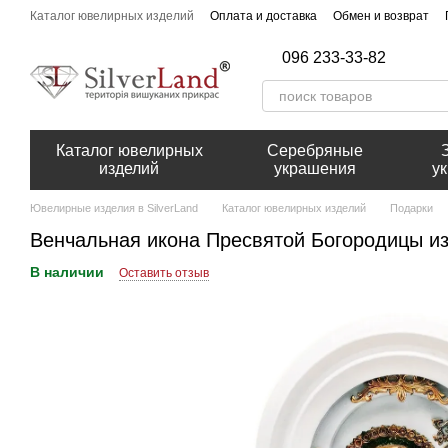
Перейти к основному контенту
Каталог ювелирных изделий
Оплата и доставка
Обмен и возврат
096 233-33-82
Каталог ювелирных
Серебряные
изделий
украшения
у
Ювелирные изделия в SilverLand
Каталог ювелирных изделий
Подарки
Венчальная икона Пресвятой Богородицы из
В наличии
Оставить отзыв