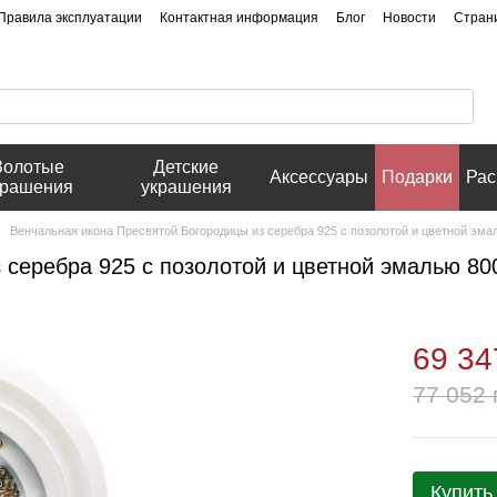
Правила эксплуатации
Контактная информация
Блог
Новости
Стран
Золотые
Детские
Аксессуары
Подарки
Рас
крашения
украшения
Венчальная икона Пресвятой Богородицы из серебра 925 с позолотой и цветной эма
 серебра 925 с позолотой и цветной эмалью 80
69 34
77 052 
Купить