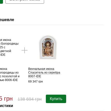
дешевле
икона
Венчальная икона
огородицы из
Спаситель из серебра
с позолотой и
8007-IDE
лью 8006-IDE
69 347 грн
5 грн
138 694 грн
Купить
истики