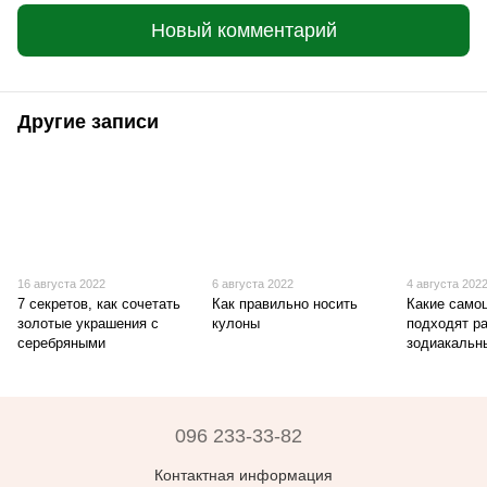
Новый комментарий
Другие записи
16 августа 2022
6 августа 2022
4 августа 202
7 секретов, как сочетать
Как правильно носить
Какие само
золотые украшения с
кулоны
подходят р
серебряными
зодиакальн
096 233-33-82
Контактная информация