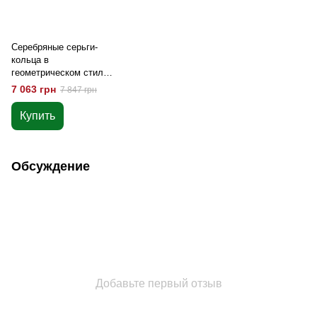
Серебряные серьги-
кольца в
геометрическом стиле
C121369
7 063 грн
7 847 грн
Купить
Обсуждение
Добавьте первый отзыв