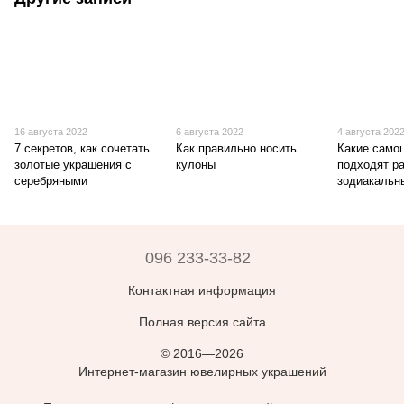
16 августа 2022
6 августа 2022
4 августа 202
7 секретов, как сочетать
Как правильно носить
Какие само
золотые украшения с
кулоны
подходят р
серебряными
зодиакальн
096 233-33-82
Контактная информация
Полная версия сайта
© 2016—2026
Интернет-магазин ювелирных украшений