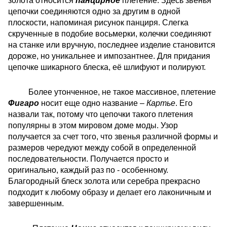
золота относится
панцирное
плетение. Здесь звенья
цепочки соединяются одно за другим в одной
плоскости, напоминая рисунок панциря. Слегка
скрученные в подобие восьмерки, колечки соединяют
на станке или вручную, последнее изделие становится
дороже, но уникальнее и импозантнее. Для придания
цепочке шикарного блеска, её шлифуют и полируют.
Более утонченное, не такое массивное, плетение
Фигаро
носит еще одно название –
Картье
. Его
назвали так, потому что цепочки такого плетения
популярны в этом мировом доме моды. Узор
получается за счет того, что звенья различной формы и
размеров чередуют между собой в определенной
последовательности. Получается просто и
оригинально, каждый раз по - особенному.
Благородный блеск золота или серебра прекрасно
подходит к любому образу и делает его лаконичным и
завершенным.