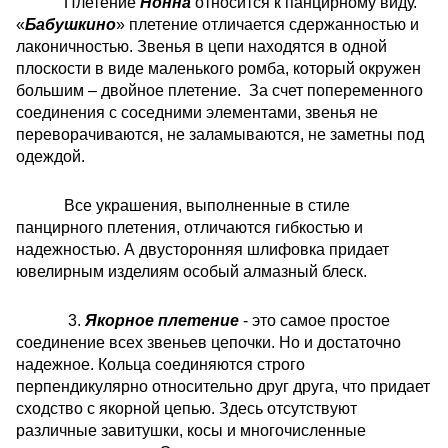
Плетение
Нонна
относится к панцирному виду.
«
Бабушкино
» плетение отличается сдержанностью и
лаконичностью. Звенья в цепи находятся в одной
плоскости в виде маленького ромба, который окружен
большим – двойное плетение. За счет попеременного
соединения с соседними элементами, звенья не
переворачиваются, не заламываются, не заметны под
одеждой.
Все украшения, выполненные в стиле
панцирного плетения, отличаются гибкостью и
надежностью. А двусторонняя шлифовка придает
ювелирным изделиям особый алмазный блеск.
3.
Якорное плетение
- это самое простое
соединение всех звеньев цепочки. Но и достаточно
надежное. Кольца соединяются строго
перпендикулярно относительно друг друга, что придает
сходство с якорной цепью. Здесь отсутствуют
различные завитушки, косы и многочисленные