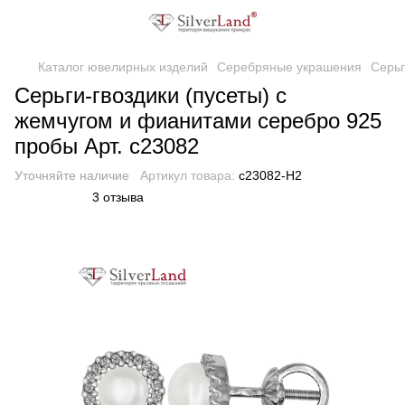
Каталог ювелирных изделий
Серебряные украшения
Серь
Серьги-гвоздики (пусеты) с
жемчугом и фианитами серебро 925
пробы Арт. c23082
Уточняйте наличие
Артикул товара:
с23082-H2
3 отзыва