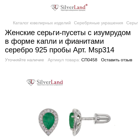
Каталог ювелирных изделий
Серебряные украшения
Серь
Женские серьги-пусеты с изумрудом
в форме капли и фианитами
серебро 925 пробы Арт. Msp314
Уточняйте наличие
Артикул товара:
СП0458
Оставить отзыв