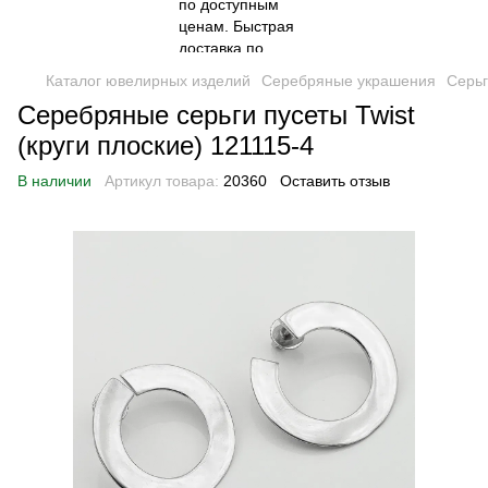
Каталог ювелирных изделий
Серебряные украшения
Серь
Серебряные серьги пусеты Twist
(круги плоские) 121115-4
В наличии
Артикул товара:
20360
Оставить отзыв